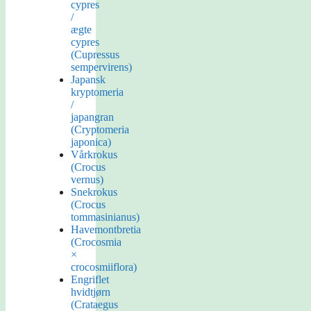
cypres
/
ægte
cypres
(Cupressus
sempervirens)
Japansk
kryptomeria
/
japangran
(Cryptomeria
japonica)
Vårkrokus
(Crocus
vernus)
Snekrokus
(Crocus
tommasinianus)
Havemontbretia
(Crocosmia
×
crocosmiiflora)
Engriflet
hvidtjørn
(Crataegus