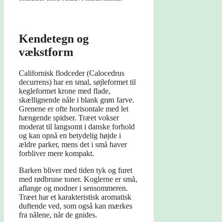
Kendetegn og
vækstform
Californisk flodceder (Calocedrus
decurrens) har en smal, søjleformet til
kegleformet krone med flade,
skællignende nåle i blank grøn farve.
Grenene er ofte horisontale med let
hængende spidser. Træet vokser
moderat til langsomt i danske forhold
og kan opnå en betydelig højde i
ældre parker, mens det i små haver
forbliver mere kompakt.
Barken bliver med tiden tyk og furet
med rødbrune toner. Koglerne er små,
aflange og modner i sensommeren.
Træet har et karakteristisk aromatisk
duftende ved, som også kan mærkes
fra nålene, når de gnides.