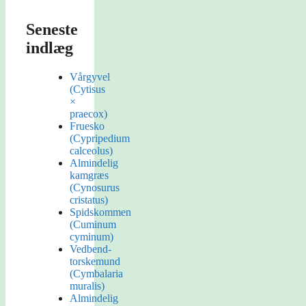
Seneste
indlæg
Vårgyvel
(Cytisus
×
praecox)
Fruesko
(Cypripedium
calceolus)
Almindelig
kamgræs
(Cynosurus
cristatus)
Spidskommen
(Cuminum
cyminum)
Vedbend-
torskemund
(Cymbalaria
muralis)
Almindelig