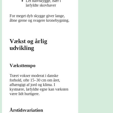
Let halvskygge, især i
læfyldte skovhaver
For meget dyb skygge giver lange,
åbne grene og svagere kronebygning.
Vækst og årlig
udvikling
Væksttempo
Træet vokser moderat i danske
forhold, ofte 15–30 cm om året,
afhængigt af jord og klima. I
kystnære, læfyldte egne kan væksten
være lidt hurtigere.
Årstidsvariation