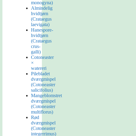
monogyna)
Almindelig
hvidtjørn
(Crataegus
laevigata)
Hanespore-
hvidtjørn
(Crataegus
crus-
galli)
Cotoneaster
×
watereri
Pilebladet
dværgmispel
(Cotoneaster
salicifolius)
Mangeblomstret
dværgmispel
(Cotoneaster
multiflorus)
Rød
dværgmispel
(Cotoneaster
integerrimus)