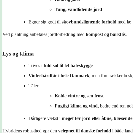
Tung, vandlidende jord
Egner sig godt til
skovbundslignende forhold
med læ
Ved plantning anbefales jordforbedring med
kompost og barkflis
.
Lys og klima
Trives i
fuld sol til let halvskygge
Vinterhårdfør i hele Danmark
, men foretrækker besk
Tåler:
Kolde vintre og sen frost
Fugtigt klima og vind
, bedre end ren nob
Dårligere vækst i
meget tør jord eller åbne, blæsende
Hybridens robusthed gør den
velegnet til danske forhold
i både land