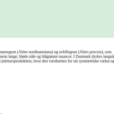
mannsgran (Abies nordmanniana) og nobilisgran (Abies procera), som
ens lange, bløde nåle og blågrønne nuancer. I Danmark dyrkes langnå
 i juletræsproduktion, hvor den værdsættes for sin symmetriske vækst o