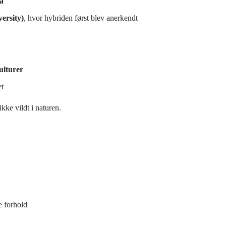
pa
ersity)
, hvor hybriden først blev anerkendt
ulturer
et
ikke vildt i naturen.
 forhold