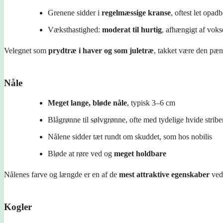
Grenene sidder i
regelmæssige kranse
, oftest let opad
Væksthastighed:
moderat til hurtig
, afhængigt af voks
Velegnet som
prydtræ i haver og som juletræ
, takket være den pæn
Nåle
Meget lange, bløde nåle
, typisk 3–6 cm
Blågrønne til sølvgrønne, ofte med tydelige hvide strib
Nålene sidder tæt rundt om skuddet, som hos nobilis
Bløde at røre ved og
meget holdbare
Nålenes farve og længde er en af de
mest attraktive egenskaber
ved
Kogler