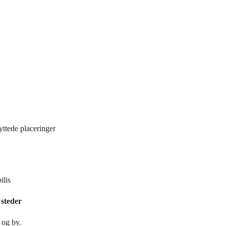
yttede placeringer
ilis
 steder
 og by.