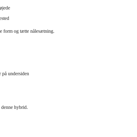
bøjede
ested
e form og tætte nålesætning.
er på undersiden
 denne hybrid.