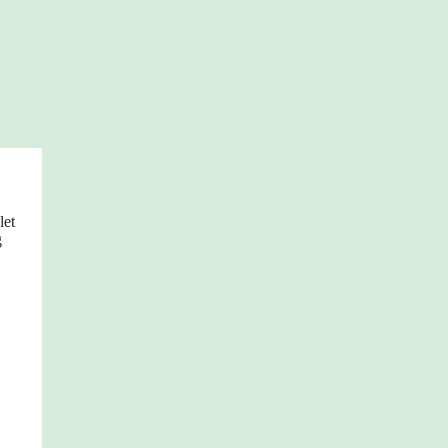
let
g