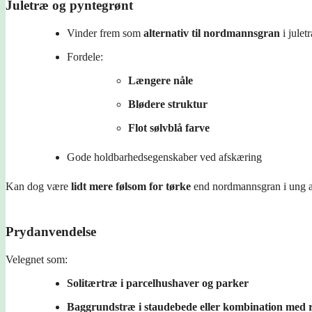
Juletræ og pyntegrønt
Vinder frem som
alternativ til nordmannsgran
i julet
Fordele:
Længere nåle
Blødere struktur
Flot sølvblå farve
Gode holdbarhedsegenskaber ved afskæring
Kan dog være
lidt mere følsom for tørke
end nordmannsgran i ung a
Prydanvendelse
Velegnet som:
Solitærtræ i parcelhushaver og parker
Baggrundstræ i staudebede eller kombination med