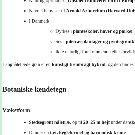
Naturlig oprindelse:
Opstået i kultiveret form i Euro
Navnet henviser til
Arnold Arboretum (Harvard Univ
I Danmark:
Dyrkes i
planteskoler, haver og parker
Ses i
juletræsplantager og pyntegrøntk
Ikke naturligt forekommende eller forvild
Langnålet ædelgran er en
kunstigt frembragt hybrid
, og den findes 
Botaniske kendetegn
Vækstform
Stedsegrønt nåletræ
, op til
20–25 m højt
under danske
Danner en
tæt, kegleformet og harmonisk krone