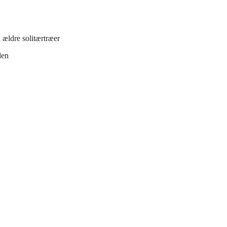
 ældre solitærtræer
den