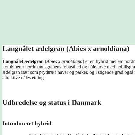
Langnålet ædelgran (Abies x arnoldiana)
Langnålet ædelgran
(
Abies x arnoldiana
) er en hybrid mellem nord
kombinerer nordmannsgranens robusthed og nålefarve med nobilisgran
ædelgran især som prydtræ i haver og parker, og i stigende grad også
attraktive nålesætning.
Udbredelse og status i Danmark
Introduceret hybrid