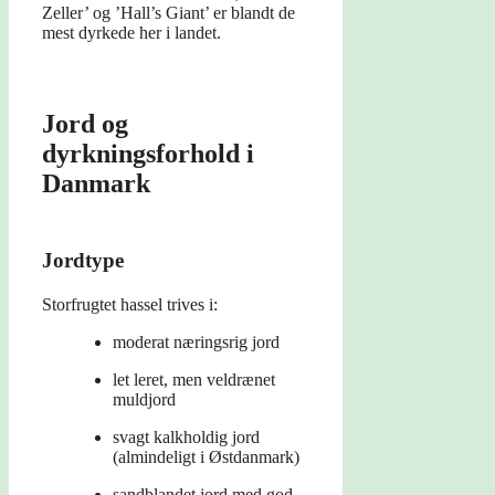
Zeller’ og ’Hall’s Giant’ er blandt de
mest dyrkede her i landet.
Jord og
dyrkningsforhold i
Danmark
Jordtype
Storfrugtet hassel trives i:
moderat næringsrig jord
let leret, men veldrænet
muldjord
svagt kalkholdig jord
(almindeligt i Østdanmark)
sandblandet jord med god