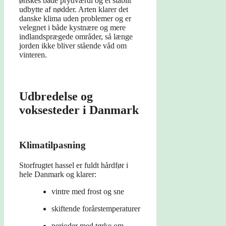
ønskes både prydværdi og et stabilt
udbytte af nødder. Arten klarer det
danske klima uden problemer og er
velegnet i både kystnære og mere
indlandsprægede områder, så længe
jorden ikke bliver stående våd om
vinteren.
Udbredelse og
voksesteder i Danmark
Klimatilpasning
Storfrugtet hassel er fuldt hårdfør i
hele Danmark og klarer:
vintre med frost og sne
skiftende forårstemperaturer
perioder med tørke om