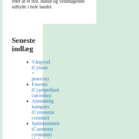
efter år et flot, stabilt og velsmagende
udbytte i hele landet.
Seneste
indlæg
Vårgyvel
(Cytisus
×
praecox)
Fruesko
(Cypripedium
calceolus)
Almindelig
kamgræs
(Cynosurus
cristatus)
Spidskommen
(Cuminum
cyminum)