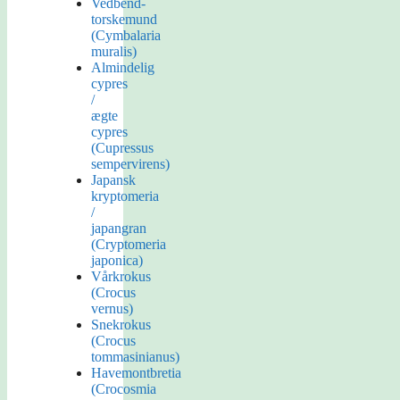
Vedbend-
torskemund
(Cymbalaria
muralis)
Almindelig
cypres
/
ægte
cypres
(Cupressus
sempervirens)
Japansk
kryptomeria
/
japangran
(Cryptomeria
japonica)
Vårkrokus
(Crocus
vernus)
Snekrokus
(Crocus
tommasinianus)
Havemontbretia
(Crocosmia