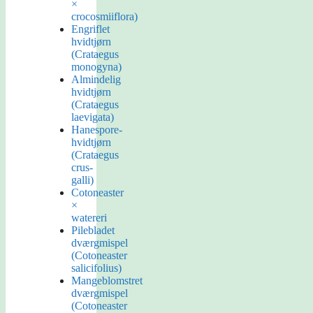
×
crocosmiiflora)
Engriflet
hvidtjørn
(Crataegus
monogyna)
Almindelig
hvidtjørn
(Crataegus
laevigata)
Hanespore-
hvidtjørn
(Crataegus
crus-
galli)
Cotoneaster
×
watereri
Pilebladet
dværgmispel
(Cotoneaster
salicifolius)
Mangeblomstret
dværgmispel
(Cotoneaster