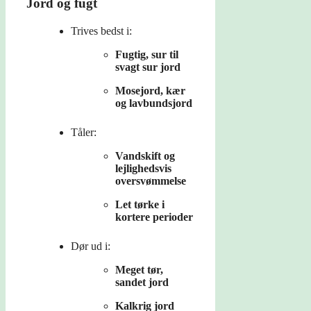
Jord og fugt
Trives bedst i:
Fugtig, sur til
svagt sur jord
Mosejord, kær
og lavbundsjord
Tåler:
Vandskift og
lejlighedsvis
oversvømmelse
Let tørke i
kortere perioder
Dør ud i:
Meget tør,
sandet jord
Kalkrig jord