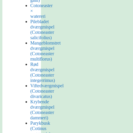
galli)
Cotoneaster
×
watereri
Pilebladet
dværgmispel
(Cotoneaster
salicifolius)
Mangeblomstret
dværgmispel
(Cotoneaster
multiflorus)
Rød
dværgmispel
(Cotoneaster
integerrimus)
Viftedværgmispel
(Cotoneaster
divaricatus)
Krybende
dværgmispel
(Cotoneaster
dammeri)
Parykbusk
(Cotinus