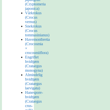
(Cryptomeria
japonica)
Vårkrokus
(Crocus
vernus)
Snekrokus
(Crocus
tommasinianus)
Havemontbretia
(Crocosmia
×
crocosmiiflora)
Engriflet
hvidtjørn
(Crataegus
monogyna)
Almindelig
hvidtjørn
(Crataegus
laevigata)
Hanespore-
hvidtjørn
(Crataegus
crus-