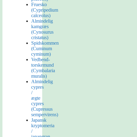
Fruesko
(Cypripedium
calceolus)
Almindelig
kamgræs
(Cynosurus
cristatus)
Spidskommen
(Cuminum
cyminum)
Vedbend-
torskemund
(Cymbalaria
muralis)
Almindelig
cypres
/
ægte
cypres
(Cupressus
sempervirens)
Japansk
kryptomeria
/
japangran