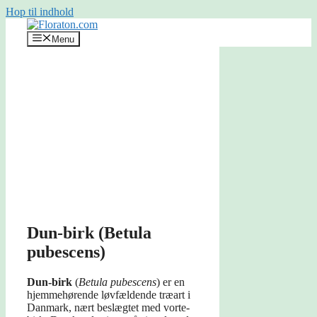
Hop til indhold
Menu
Dun-birk (Betula
pubescens)
Dun-birk
(
Betula pubescens
) er en
hjemmehørende løvfældende træart i
Danmark, nært beslægtet med vorte-