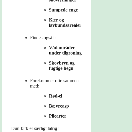
Sumpede enge
Kær og
lavbundsarealer
Findes også i:
Vådområder
under tilgroning
Skovbryn og
fugtige hegn
Forekommer ofte sammen
med:
Rød-el
Bævreasp
Pilearter
Dun-birk er særligt talrig i