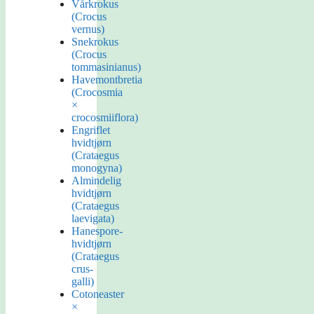
Vårkrokus
(Crocus
vernus)
Snekrokus
(Crocus
tommasinianus)
Havemontbretia
(Crocosmia
×
crocosmiiflora)
Engriflet
hvidtjørn
(Crataegus
monogyna)
Almindelig
hvidtjørn
(Crataegus
laevigata)
Hanespore-
hvidtjørn
(Crataegus
crus-
galli)
Cotoneaster
×