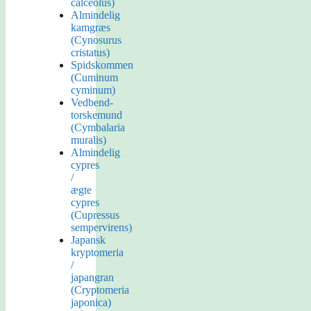
calceolus)
Almindelig
kamgræs
(Cynosurus
cristatus)
Spidskommen
(Cuminum
cyminum)
Vedbend-
torskemund
(Cymbalaria
muralis)
Almindelig
cypres
/
ægte
cypres
(Cupressus
sempervirens)
Japansk
kryptomeria
/
japangran
(Cryptomeria
japonica)