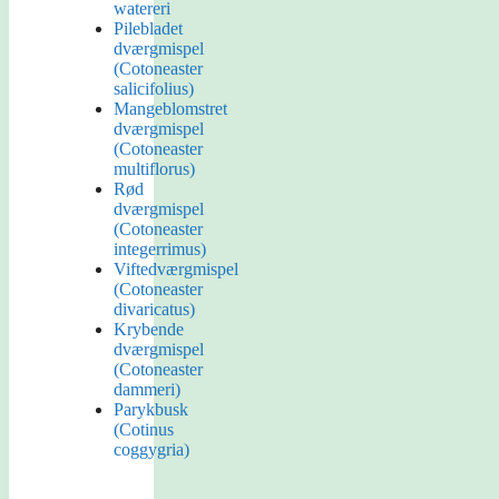
watereri
Pilebladet
dværgmispel
(Cotoneaster
salicifolius)
Mangeblomstret
dværgmispel
(Cotoneaster
multiflorus)
Rød
dværgmispel
(Cotoneaster
integerrimus)
Viftedværgmispel
(Cotoneaster
divaricatus)
Krybende
dværgmispel
(Cotoneaster
dammeri)
Parykbusk
(Cotinus
coggygria)