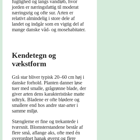
fugtighed og langs vandløb, hvor
jorden er næringsfattig til moderat
næringsrig og ofte sur. Arten er
relativt almindelig i store dele af
landet og indgår som en vigtig del af
mange danske våd- og mosehabitater.
Kendetegn og
vækstform
Grå star bliver typisk 20–60 cm høj i
danske forhold. Planten danner løse
tuer med smalle, grågrønne blade, der
giver arten dens karakteristiske matte
udtryk. Bladene er ofte blødere og
smallere end hos andre star-arter i
samme miljø.
Stænglerne er fine og trekantede i
tværsnit. Blomsterstandene består af
flere små, aflange aks, ofte med én
overordnet hanak øverst og flere