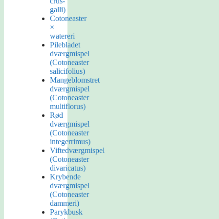
crus-
galli)
Cotoneaster
×
watereri
Pilebladet
dværgmispel
(Cotoneaster
salicifolius)
Mangeblomstret
dværgmispel
(Cotoneaster
multiflorus)
Rød
dværgmispel
(Cotoneaster
integerrimus)
Viftedværgmispel
(Cotoneaster
divaricatus)
Krybende
dværgmispel
(Cotoneaster
dammeri)
Parykbusk