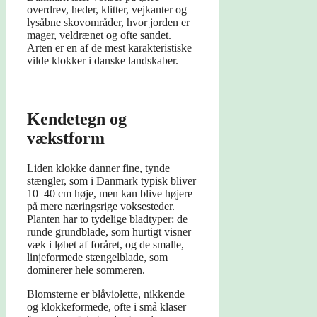
overdrev, heder, klitter, vejkanter og
lysåbne skovområder, hvor jorden er
mager, veldrænet og ofte sandet.
Arten er en af de mest karakteristiske
vilde klokker i danske landskaber.
Kendetegn og
vækstform
Liden klokke danner fine, tynde
stængler, som i Danmark typisk bliver
10–40 cm høje, men kan blive højere
på mere næringsrige voksesteder.
Planten har to tydelige bladtyper: de
runde grundblade, som hurtigt visner
væk i løbet af foråret, og de smalle,
linjeformede stængelblade, som
dominerer hele sommeren.
Blomsterne er blåviolette, nikkende
og klokkeformede, ofte i små klaser