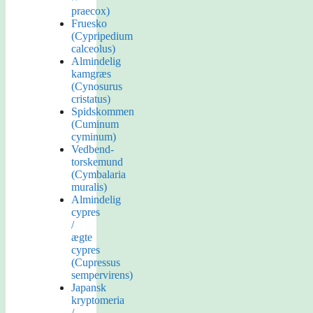
praecox)
Fruesko
(Cypripedium
calceolus)
Almindelig
kamgræs
(Cynosurus
cristatus)
Spidskommen
(Cuminum
cyminum)
Vedbend-
torskemund
(Cymbalaria
muralis)
Almindelig
cypres
/
ægte
cypres
(Cupressus
sempervirens)
Japansk
kryptomeria
/