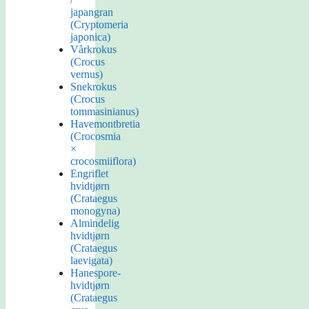
japangran
(Cryptomeria
japonica)
Vårkrokus
(Crocus
vernus)
Snekrokus
(Crocus
tommasinianus)
Havemontbretia
(Crocosmia
×
crocosmiiflora)
Engriflet
hvidtjørn
(Crataegus
monogyna)
Almindelig
hvidtjørn
(Crataegus
laevigata)
Hanespore-
hvidtjørn
(Crataegus