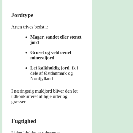
Jordtype
Arten trives bedst i:
Mager, sandet eller stenet
jord
Gruset og veldrænet
mineraljord
Let kalkholdig jord
, fx i
dele af Østdanmark og
Nordjylland
I næringsrig muldjord bliver den let
udkonkurreret af høje urter og
græsser.
Fugtighed
Liden klokke er udpræget