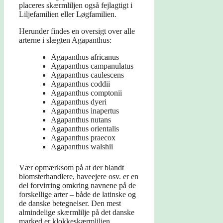
placeres skærmliljen også fejlagtigt i
Liljefamilien eller Løgfamilien.
Herunder findes en oversigt over alle
arterne i slægten Agapanthus:
Agapanthus africanus
Agapanthus campanulatus
Agapanthus caulescens
Agapanthus coddii
Agapanthus comptonii
Agapanthus dyeri
Agapanthus inapertus
Agapanthus nutans
Agapanthus orientalis
Agapanthus praecox
Agapanthus walshii
Vær opmærksom på at der blandt
blomsterhandlere, haveejere osv. er en
del forvirring omkring navnene på de
forskellige arter – både de latinske og
de danske betegnelser. Den mest
almindelige skærmlilje på det danske
marked er klokkeskærmliljen