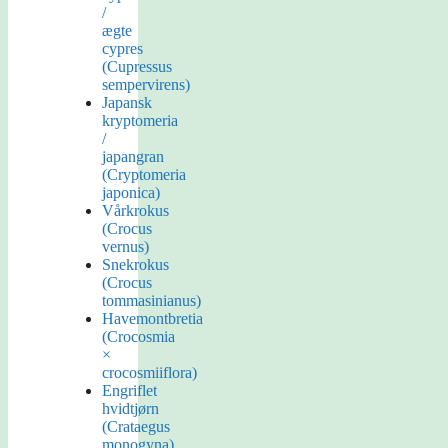
/
ægte
cypres
(Cupressus
sempervirens)
Japansk
kryptomeria
/
japangran
(Cryptomeria
japonica)
Vårkrokus
(Crocus
vernus)
Snekrokus
(Crocus
tommasinianus)
Havemontbretia
(Crocosmia
×
crocosmiiflora)
Engriflet
hvidtjørn
(Crataegus
monogyna)