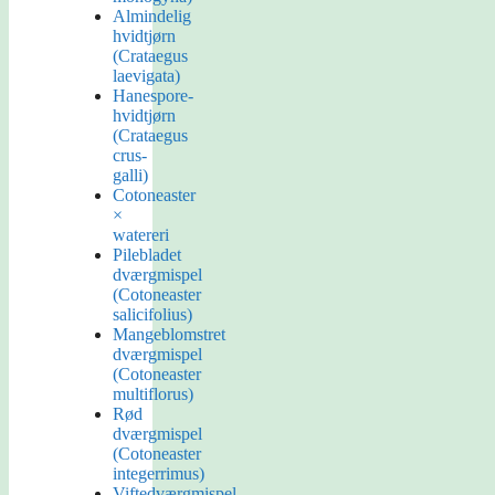
Almindelig
hvidtjørn
(Crataegus
laevigata)
Hanespore-
hvidtjørn
(Crataegus
crus-
galli)
Cotoneaster
×
watereri
Pilebladet
dværgmispel
(Cotoneaster
salicifolius)
Mangeblomstret
dværgmispel
(Cotoneaster
multiflorus)
Rød
dværgmispel
(Cotoneaster
integerrimus)
Viftedværgmispel