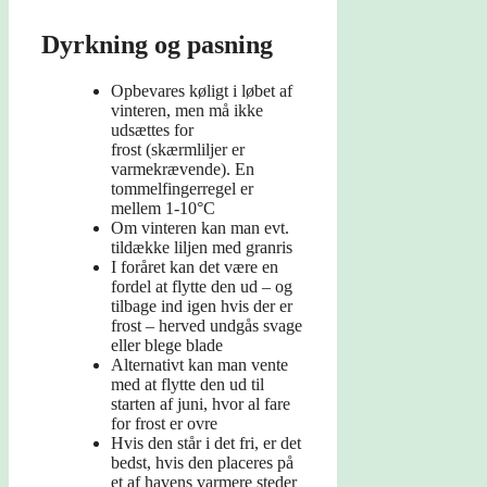
Dyrkning og pasning
Opbevares køligt i løbet af
vinteren, men må ikke
udsættes for
frost (skærmliljer er
varmekrævende). En
tommelfingerregel er
mellem 1-10°C
Om vinteren kan man evt.
tildække liljen med granris
I foråret kan det være en
fordel at flytte den ud – og
tilbage ind igen hvis der er
frost – herved undgås svage
eller blege blade
Alternativt kan man vente
med at flytte den ud til
starten af juni, hvor al fare
for frost er ovre
Hvis den står i det fri, er det
bedst, hvis den placeres på
et af havens varmere steder