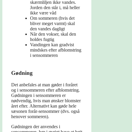
skærmliljen ikke vandes.
Jorden den står i, må heller
ikke være våd
Om sommeren (hvis det
bliver meget varmt) skal
den vandes dagligt
Når den vokser, skal den
holdes fugtig
Vandingen kan gradvist
mindskes efter afblomstring
i sensommeren
Gødning
Det anbefales at man gøder i foråret
og i sensommeren efter afblomstring.
Gødningen i sensommeren er
nødvendig, hvis man ønsker blomster
året efter. Alternativt kan gøde hele
sæsonen forår-sensommer (dvs. også
henover sommeren).
Gødningen der anvendes i
sensommeren, bør i øvrigt have et højt