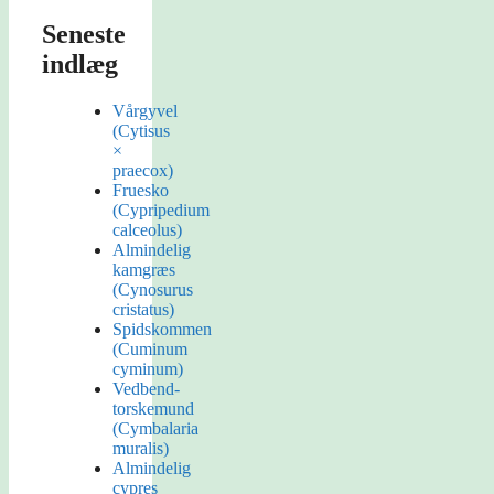
Seneste
indlæg
Vårgyvel
(Cytisus
×
praecox)
Fruesko
(Cypripedium
calceolus)
Almindelig
kamgræs
(Cynosurus
cristatus)
Spidskommen
(Cuminum
cyminum)
Vedbend-
torskemund
(Cymbalaria
muralis)
Almindelig
cypres