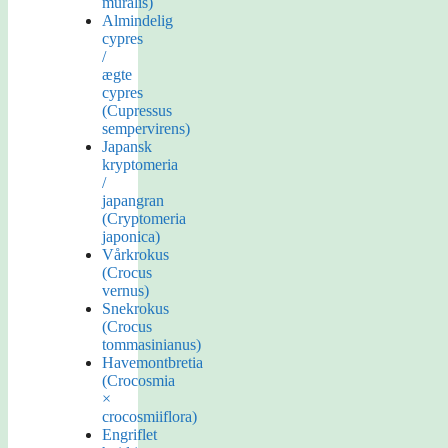
muralis)
Almindelig
cypres
/
ægte
cypres
(Cupressus
sempervirens)
Japansk
kryptomeria
/
japangran
(Cryptomeria
japonica)
Vårkrokus
(Crocus
vernus)
Snekrokus
(Crocus
tommasinianus)
Havemontbretia
(Crocosmia
×
crocosmiiflora)
Engriflet