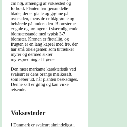
cm høj, afhængig af voksested og
forhold. Planten har fjersnitdelte
blade, der er glatte og grønne på
oversiden, mens de er blågrønne og
behårede på undersiden. Blomsterne
er gule og arrangeret i skærmlignende
blomsterstande med typisk 3-7
blomster. Kronen er firetallig, og
frugten er en lang kapsel med frø, der
har små olielegemer, som tiltrækker
myrer og dermed sikrer
myrespredning af frøene.
Den mest markante karakteristik ved
svaleurt er dens orange mælkesaft,
som løber ud, når planten beskadiges.
Denne saft er giftig og kan virke
ætsende.
Voksesteder
I Danmark er svaleurt almindeligst i