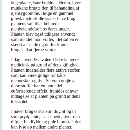
lægeplante, især i middelalderen, hvor
munkene brugte den til behandling af
øjensygdomme. Ifølge en gammel
græsk myte skulle svaler have brugt
plantens saft til at helbrede
øjenbetændelse hos deres unger.
Planten blev også tidligere anvendt
som middel mod vorter, idet saften er
stærkt ætsende og derfor kunne
bruges til at fjerne vorter.
I dag anvendes svaleurt ikke længere
medicinsk på grund af dens giftighed.
Planten indeholder flere aktive stoffer,
som kan være giftige for både
mennesker og dyr. Selvom nogle af
disse stoffer har en potentiel
euforiserende effekt, frarådes enhver
indtagelse af planten på grund af dens
toksicitet.
I haver bruges svaleurt dog af og til
som prydplante, især i bede, hvor den
tilføjer bladfylde og gule blomster, der
kan lyse op mellem andre planter.