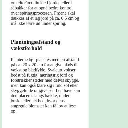
om efteråret direkte i jorden eller i
såbakker for at opnå bedre kontrol
over spiringsprocessen. Frøene skal
dækkes af et lag jord på ca. 0,5 cm og
må ikke tørre ud under spiring.
Plantningsafstand og
vækstforhold
Planterne bør placeres med en afstand
på ca. 20 x 20 cm for at give plads til
vækst og bladfylde. Svaleurt vokser
bedst på fugtig, næringsrig jord og
foretrækker steder med delvis skygge,
men kan også klare sig i fuld sol eller
skyggefulde omgivelser. I en have kan
den placeres langs hække, under
buske eller i et bed, hvor dens
smørgule blomster kan få lov at lyse
op.