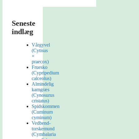
Seneste
indlæg
Vårgyvel
(Cytisus
×
praecox)
Fruesko
(Cypripedium
calceolus)
Almindelig
kamgræs
(Cynosurus
cristatus)
Spidskommen
(Cuminum
cyminum)
Vedbend-
torskemund
(Cymbalaria