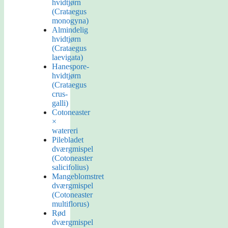
hvidtjørn
(Crataegus
monogyna)
Almindelig
hvidtjørn
(Crataegus
laevigata)
Hanespore-
hvidtjørn
(Crataegus
crus-
galli)
Cotoneaster
×
watereri
Pilebladet
dværgmispel
(Cotoneaster
salicifolius)
Mangeblomstret
dværgmispel
(Cotoneaster
multiflorus)
Rød
dværgmispel