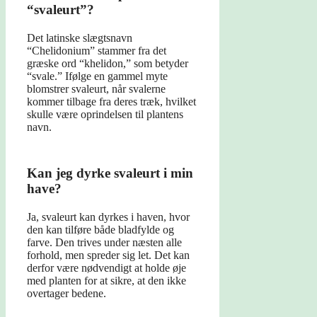
“svaleurt”?
Det latinske slægtsnavn
“Chelidonium” stammer fra det
græske ord “khelidon,” som betyder
“svale.” Ifølge en gammel myte
blomstrer svaleurt, når svalerne
kommer tilbage fra deres træk, hvilket
skulle være oprindelsen til plantens
navn.
Kan jeg dyrke svaleurt i min
have?
Ja, svaleurt kan dyrkes i haven, hvor
den kan tilføre både bladfylde og
farve. Den trives under næsten alle
forhold, men spreder sig let. Det kan
derfor være nødvendigt at holde øje
med planten for at sikre, at den ikke
overtager bedene.