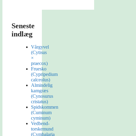
Seneste
indlæg
Vårgyvel
(Cytisus
×
praecox)
Fruesko
(Cypripedium
calceolus)
Almindelig
kamgræs
(Cynosurus
cristatus)
Spidskommen
(Cuminum
cyminum)
Vedbend-
torskemund
(Cymbalaria