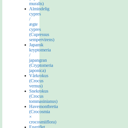
muralis)
Almindelig
cypres
/
ægte
cypres
(Cupressus
sempervirens)
Japansk
kryptomeria
/
japangran
(Cryptomeria
japonica)
Vårkrokus
(Crocus
vernus)
Snekrokus
(Crocus
tommasinianus)
Havemontbretia
(Crocosmia
×
crocosmiiflora)
Engriflet