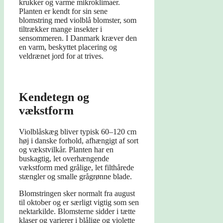
krukker og varme mikroklimaer.
Planten er kendt for sin sene
blomstring med violblå blomster, som
tiltrækker mange insekter i
sensommeren. I Danmark kræver den
en varm, beskyttet placering og
veldrænet jord for at trives.
Kendetegn og
vækstform
Violblåskæg bliver typisk 60–120 cm
høj i danske forhold, afhængigt af sort
og vækstvilkår. Planten har en
buskagtig, let overhængende
vækstform med grålige, let filthårede
stængler og smalle grågrønne blade.
Blomstringen sker normalt fra august
til oktober og er særligt vigtig som sen
nektarkilde. Blomsterne sidder i tætte
klaser og varierer i blålige og violette