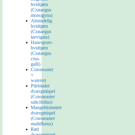
hvidtjørn
(Crataegus
monogyna)
Almindelig
hvidtjørn
(Crataegus
laevigata)
Hanespore-
hvidtjørn
(Crataegus
crus-
galli)
Cotoneaster
×
watereri
Pilebladet
dværgmispel
(Cotoneaster
salicifolius)
Mangeblomstret
dværgmispel
(Cotoneaster
multiflorus)
Rød
dværgmispel