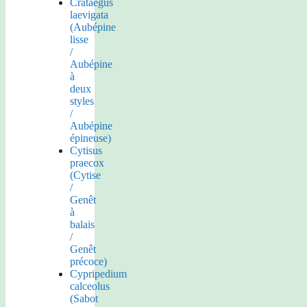
Crataegus
laevigata
(Aubépine
lisse
/
Aubépine
à
deux
styles
/
Aubépine
épineuse)
Cytisus
praecox
(Cytise
/
Genêt
à
balais
/
Genêt
précoce)
Cypripedium
calceolus
(Sabot