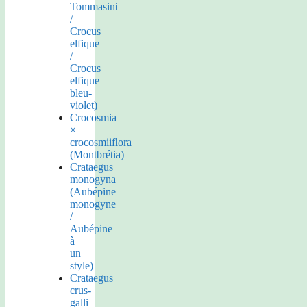
Tommasini
/
Crocus
elfique
/
Crocus
elfique
bleu-
violet)
Crocosmia
×
crocosmiiflora
(Montbrétia)
Crataegus
monogyna
(Aubépine
monogyne
/
Aubépine
à
un
style)
Crataegus
crus-
galli