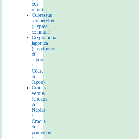
des
murs)
Cupressus
sempervirens
(Cyprès
commun)
Cryptomeria
japonica
(Cryptomère
du
Japon
/
Cèdre
du
Japon)
Crocus
vernus
(Crocus
de
Naples
/
Crocus
de
printemps
/