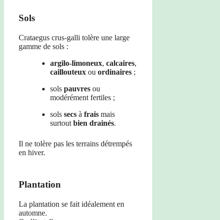
Sols
Crataegus crus-galli tolère une large
gamme de sols :
argilo-limoneux
,
calcaires
,
caillouteux
ou
ordinaires
;
sols
pauvres
ou
modérément fertiles ;
sols
secs
à
frais
mais
surtout
bien drainés
.
Il ne tolère pas les terrains détrempés
en hiver.
Plantation
La plantation se fait idéalement en
automne.