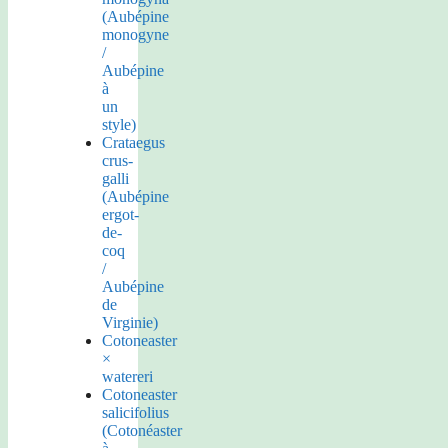
(Aubépine
monogyne
/
Aubépine
à
un
style)
Crataegus
crus-
galli
(Aubépine
ergot-
de-
coq
/
Aubépine
de
Virginie)
Cotoneaster
×
watereri
Cotoneaster
salicifolius
(Cotonéaster