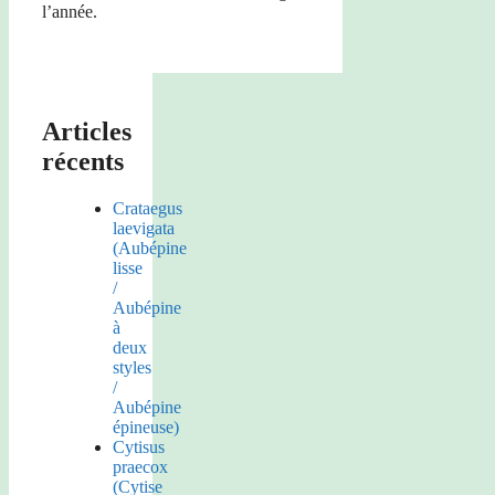
l’année.
Articles
récents
Crataegus
laevigata
(Aubépine
lisse
/
Aubépine
à
deux
styles
/
Aubépine
épineuse)
Cytisus
praecox
(Cytise