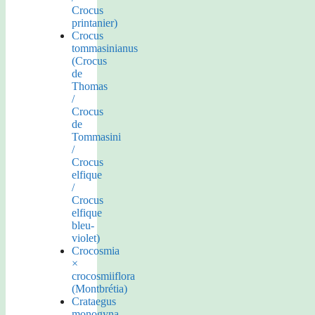
Crocus
printanier)
Crocus
tommasinianus
(Crocus
de
Thomas
/
Crocus
de
Tommasini
/
Crocus
elfique
/
Crocus
elfique
bleu-
violet)
Crocosmia
×
crocosmiiflora
(Montbrétia)
Crataegus
monogyna