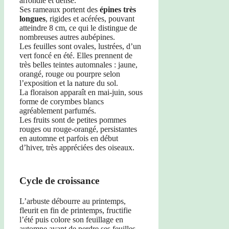
arrondie et dense.
Ses rameaux portent des
épines très
longues
, rigides et acérées, pouvant
atteindre 8 cm, ce qui le distingue de
nombreuses autres aubépines.
Les feuilles sont ovales, lustrées, d’un
vert foncé en été. Elles prennent de
très belles teintes automnales : jaune,
orangé, rouge ou pourpre selon
l’exposition et la nature du sol.
La floraison apparaît en mai-juin, sous
forme de corymbes blancs
agréablement parfumés.
Les fruits sont de petites pommes
rouges ou rouge-orangé, persistantes
en automne et parfois en début
d’hiver, très appréciées des oiseaux.
Cycle de croissance
L’arbuste débourre au printemps,
fleurit en fin de printemps, fructifie
l’été puis colore son feuillage en
automne avant de perdre ses feuilles.