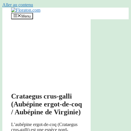
Aller au contenu
Menu
Crataegus crus-galli
(Aubépine ergot-de-coq
/ Aubépine de Virginie)
L’aubépine ergot-de-coq (Crataegus
crus-galli) est une espèce nord-