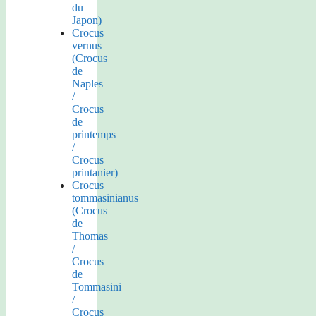
du
Japon)
Crocus
vernus
(Crocus
de
Naples
/
Crocus
de
printemps
/
Crocus
printanier)
Crocus
tommasinianus
(Crocus
de
Thomas
/
Crocus
de
Tommasini
/
Crocus