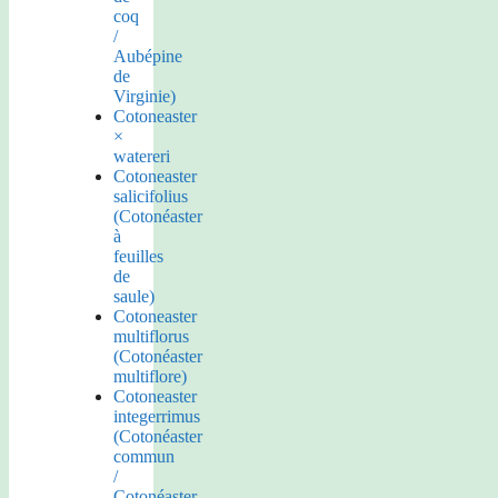
coq
/
Aubépine
de
Virginie)
Cotoneaster
×
watereri
Cotoneaster
salicifolius
(Cotonéaster
à
feuilles
de
saule)
Cotoneaster
multiflorus
(Cotonéaster
multiflore)
Cotoneaster
integerrimus
(Cotonéaster
commun
/
Cotonéaster