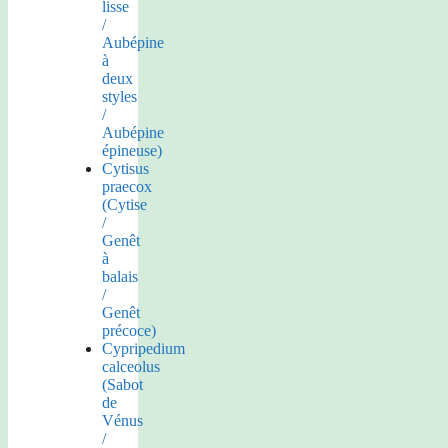
lisse
/
Aubépine
à
deux
styles
/
Aubépine
épineuse)
Cytisus
praecox
(Cytise
/
Genêt
à
balais
/
Genêt
précoce)
Cypripedium
calceolus
(Sabot
de
Vénus
/