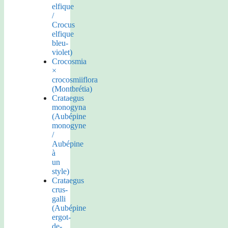
elfique
/
Crocus
elfique
bleu-
violet)
Crocosmia
×
crocosmiiflora
(Montbrétia)
Crataegus
monogyna
(Aubépine
monogyne
/
Aubépine
à
un
style)
Crataegus
crus-
galli
(Aubépine
ergot-
de-