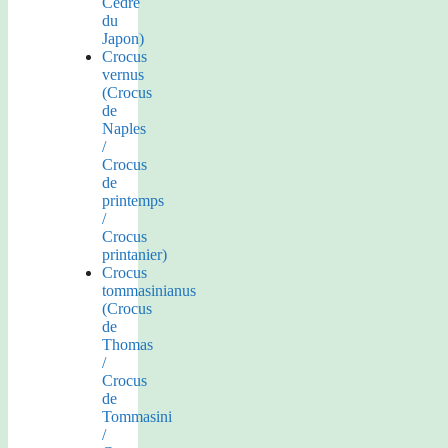
Cèdre
du
Japon)
Crocus
vernus
(Crocus
de
Naples
/
Crocus
de
printemps
/
Crocus
printanier)
Crocus
tommasinianus
(Crocus
de
Thomas
/
Crocus
de
Tommasini
/