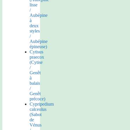
lisse
/
Aubépine
à
deux
styles
/
Aubépine
épineuse)
Cytisus
praecox
(Cytise
/
Genêt
à
balais
/
Genêt
précoce)
Cypripedium
calceolus
(Sabot
de
Vénus