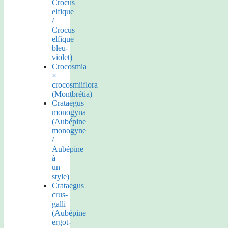
Crocus
elfique
/
Crocus
elfique
bleu-
violet)
Crocosmia
×
crocosmiiflora
(Montbrétia)
Crataegus
monogyna
(Aubépine
monogyne
/
Aubépine
à
un
style)
Crataegus
crus-
galli
(Aubépine
ergot-