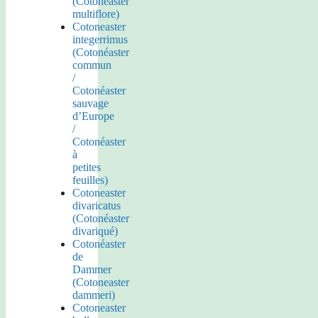
(Cotonéaster
multiflore)
Cotoneaster
integerrimus
(Cotonéaster
commun
/
Cotonéaster
sauvage
d’Europe
/
Cotonéaster
à
petites
feuilles)
Cotoneaster
divaricatus
(Cotonéaster
divariqué)
Cotonéaster
de
Dammer
(Cotoneaster
dammeri)
Cotoneaster