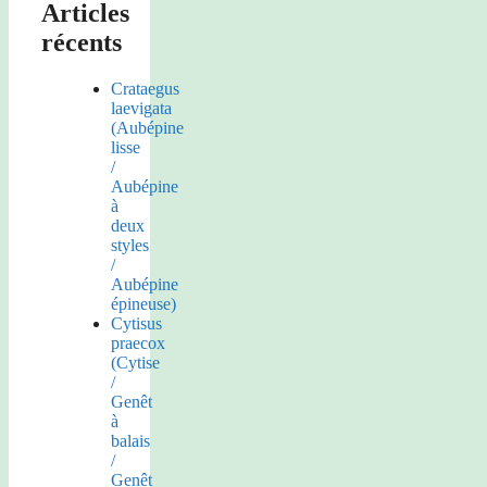
Articles
récents
Crataegus
laevigata
(Aubépine
lisse
/
Aubépine
à
deux
styles
/
Aubépine
épineuse)
Cytisus
praecox
(Cytise
/
Genêt
à
balais
/
Genêt