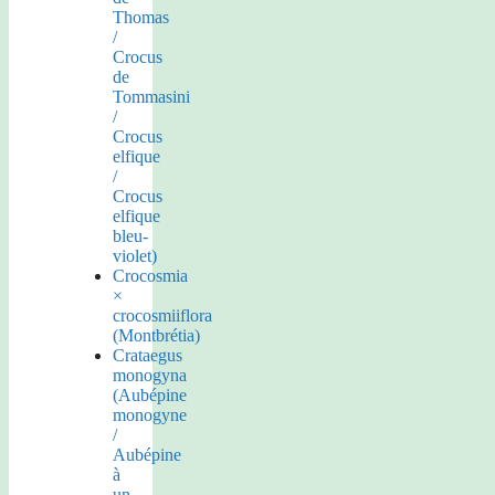
Thomas
/
Crocus
de
Tommasini
/
Crocus
elfique
/
Crocus
elfique
bleu-
violet)
Crocosmia
×
crocosmiiflora
(Montbrétia)
Crataegus
monogyna
(Aubépine
monogyne
/
Aubépine
à
un