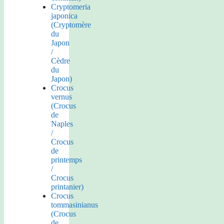
Cryptomeria
japonica
(Cryptomère
du
Japon
/
Cèdre
du
Japon)
Crocus
vernus
(Crocus
de
Naples
/
Crocus
de
printemps
/
Crocus
printanier)
Crocus
tommasinianus
(Crocus
de