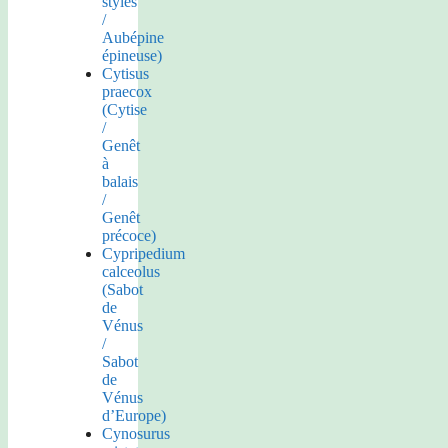
styles
/
Aubépine
épineuse)
Cytisus
praecox
(Cytise
/
Genêt
à
balais
/
Genêt
précoce)
Cypripedium
calceolus
(Sabot
de
Vénus
/
Sabot
de
Vénus
d’Europe)
Cynosurus