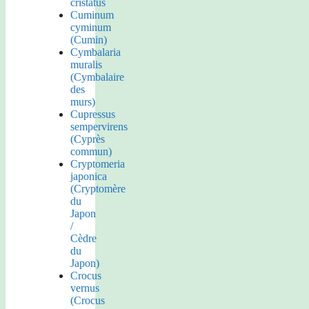
cristatus
Cuminum
cyminum
(Cumin)
Cymbalaria
muralis
(Cymbalaire
des
murs)
Cupressus
sempervirens
(Cyprès
commun)
Cryptomeria
japonica
(Cryptomère
du
Japon
/
Cèdre
du
Japon)
Crocus
vernus
(Crocus