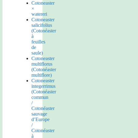
Cotoneaster
×
watereri
Cotoneaster
salicifolius
(Cotonéaster
à
feuilles
de
saule)
Cotoneaster
multiflorus
(Cotonéaster
multiflore)
Cotoneaster
integerrimus
(Cotonéaster
commun
/
Cotonéaster
sauvage
d’Europe
/
Cotonéaster
à