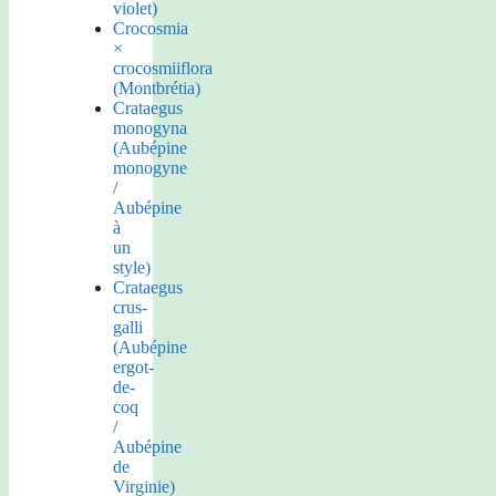
violet)
Crocosmia
×
crocosmiiflora
(Montbrétia)
Crataegus
monogyna
(Aubépine
monogyne
/
Aubépine
à
un
style)
Crataegus
crus-
galli
(Aubépine
ergot-
de-
coq
/
Aubépine
de
Virginie)