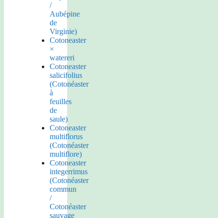
/
Aubépine
de
Virginie)
Cotoneaster
×
watereri
Cotoneaster
salicifolius
(Cotonéaster
à
feuilles
de
saule)
Cotoneaster
multiflorus
(Cotonéaster
multiflore)
Cotoneaster
integerrimus
(Cotonéaster
commun
/
Cotonéaster
sauvage