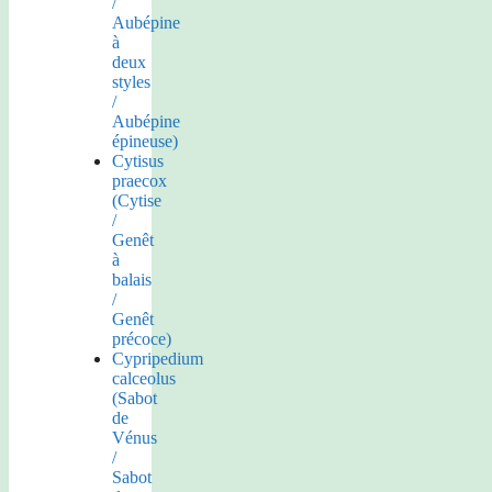
/
Aubépine
à
deux
styles
/
Aubépine
épineuse)
Cytisus
praecox
(Cytise
/
Genêt
à
balais
/
Genêt
précoce)
Cypripedium
calceolus
(Sabot
de
Vénus
/
Sabot