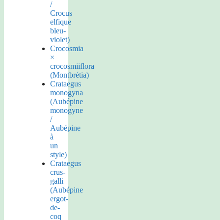
/
Crocus
elfique
bleu-
violet)
Crocosmia
×
crocosmiiflora
(Montbrétia)
Crataegus
monogyna
(Aubépine
monogyne
/
Aubépine
à
un
style)
Crataegus
crus-
galli
(Aubépine
ergot-
de-
coq