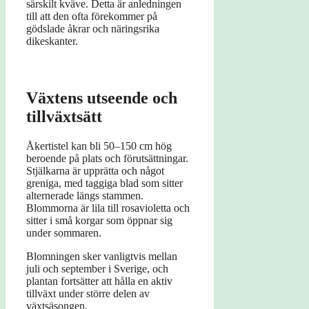
särskilt kväve. Detta är anledningen
till att den ofta förekommer på
gödslade åkrar och näringsrika
dikeskanter.
Växtens utseende och
tillväxtsätt
Åkertistel kan bli 50–150 cm hög
beroende på plats och förutsättningar.
Stjälkarna är upprätta och något
greniga, med taggiga blad som sitter
alternerade längs stammen.
Blommorna är lila till rosavioletta och
sitter i små korgar som öppnar sig
under sommaren.
Blomningen sker vanligtvis mellan
juli och september i Sverige, och
plantan fortsätter att hålla en aktiv
tillväxt under större delen av
växtsäsongen.