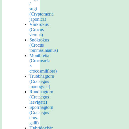
/
sugi
(Cryptomeria
japonica)
Vårkrokus
(Crocus
vernus)
Snökrokus
(Crocus
tommasinianus)
Montbretia
(Crocosmia
×
crocosmiiflora)
Trubbhagtorn
(Crataegus
monogyna)
Rundhagtorn
(Crataegus
laevigata)
Sporrhagtorn
(Crataegus
crus-
galli)
Hybridoxbär