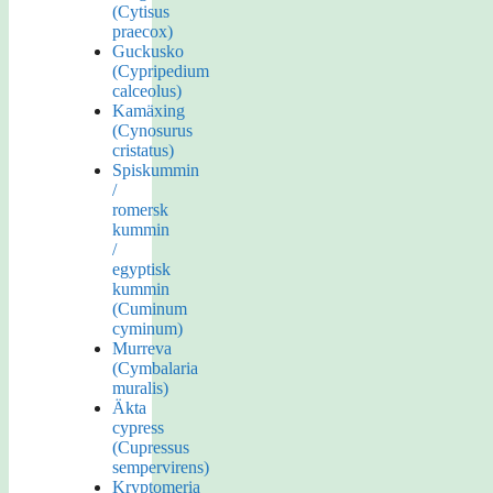
(Cytisus
praecox)
Guckusko
(Cypripedium
calceolus)
Kamäxing
(Cynosurus
cristatus)
Spiskummin
/
romersk
kummin
/
egyptisk
kummin
(Cuminum
cyminum)
Murreva
(Cymbalaria
muralis)
Äkta
cypress
(Cupressus
sempervirens)
Kryptomeria