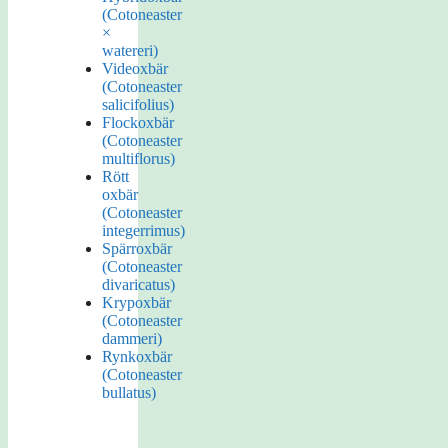
(Cotoneaster
×
watereri)
Videoxbär
(Cotoneaster
salicifolius)
Flockoxbär
(Cotoneaster
multiflorus)
Rött
oxbär
(Cotoneaster
integerrimus)
Spärroxbär
(Cotoneaster
divaricatus)
Krypoxbär
(Cotoneaster
dammeri)
Rynkoxbär
(Cotoneaster
bullatus)