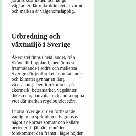
jordbruksområden och längs
vägkanter där mikroklimatet är varmt
och marken är välgenomsläpplig.
Utbredning och
växtmiljö i Sverige
Åkertistel finns i hela landet, från
Skåne till Lappland, men är mest
framträdande i södra och mellersta
Sverige där jordbruket är omfattande
och klimatet gynnar en lång
växtsäsong. Den förekommer på
åkermark, betesmarker, vägslänter,
dikesrenar, banvallar och andra öppna
ytor där marken regelbundet störs.
I norra Sverige är den fortfarande
vanlig, men spridningen begränsas
något av kortare somrar och kallare
perioder. I fjällnära områden
förekommer den främst i lägre höjder