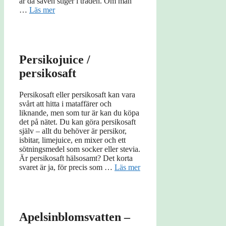
är då saven stiger i träden. Om man
…
Läs mer
Persikojuice /
persikosaft
Persikosaft eller persikosaft kan vara
svårt att hitta i mataffärer och
liknande, men som tur är kan du köpa
det på nätet. Du kan göra persikosaft
själv – allt du behöver är persikor,
isbitar, limejuice, en mixer och ett
sötningsmedel som socker eller stevia.
Är persikosaft hälsosamt? Det korta
svaret är ja, för precis som …
Läs mer
Apelsinblomsvatten –