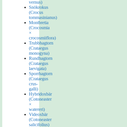
vernus)
Snökrokus
(Crocus
tommasinianus)
Montbretia
(Crocosmia
×
crocosmiiflora)
Trubbhagtorn
(Crataegus
monogyna)
Rundhagtorn
(Crataegus
laevigata)
Sporrhagtorn
(Crataegus
crus-
galli)
Hybridoxbär
(Cotoneaster
×
watereri)
Videoxbär
(Cotoneaster
salicifolius)