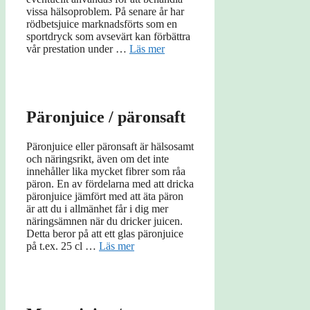
vissa hälsoproblem. På senare år har
rödbetsjuice marknadsförts som en
sportdryck som avsevärt kan förbättra
vår prestation under …
Läs mer
Päronjuice / päronsaft
Päronjuice eller päronsaft är hälsosamt
och näringsrikt, även om det inte
innehåller lika mycket fibrer som råa
päron. En av fördelarna med att dricka
päronjuice jämfört med att äta päron
är att du i allmänhet får i dig mer
näringsämnen när du dricker juicen.
Detta beror på att ett glas päronjuice
på t.ex. 25 cl …
Läs mer