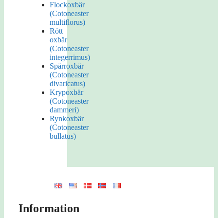
Flockoxbär
(Cotoneaster
multiflorus)
Rött
oxbär
(Cotoneaster
integerrimus)
Spärroxbär
(Cotoneaster
divaricatus)
Krypoxbär
(Cotoneaster
dammeri)
Rynkoxbär
(Cotoneaster
bullatus)
Information