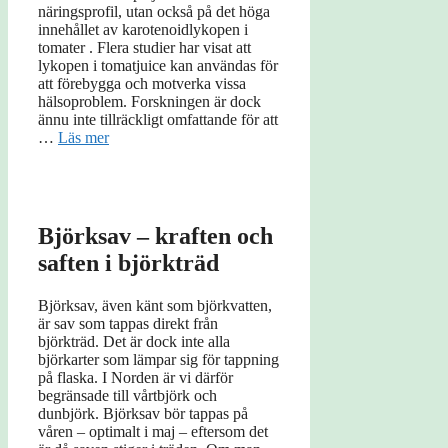
näringsprofil, utan också på det höga
innehållet av karotenoidlykopen i
tomater . Flera studier har visat att
lykopen i tomatjuice kan användas för
att förebygga och motverka vissa
hälsoproblem. Forskningen är dock
ännu inte tillräckligt omfattande för att
…
Läs mer
Björksav – kraften och
saften i björkträd
Björksav, även känt som björkvatten,
är sav som tappas direkt från
björkträd. Det är dock inte alla
björkarter som lämpar sig för tappning
på flaska. I Norden är vi därför
begränsade till vårtbjörk och
dunbjörk. Björksav bör tappas på
våren – optimalt i maj – eftersom det