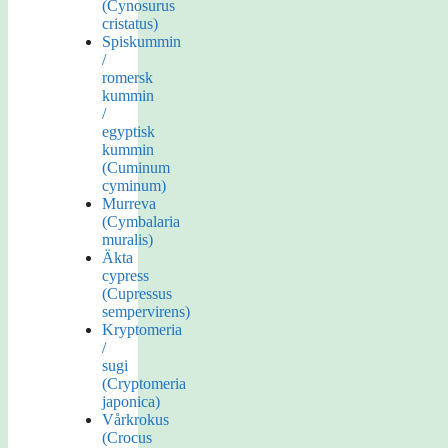
(Cynosurus
cristatus)
Spiskummin
/
romersk
kummin
/
egyptisk
kummin
(Cuminum
cyminum)
Murreva
(Cymbalaria
muralis)
Äkta
cypress
(Cupressus
sempervirens)
Kryptomeria
/
sugi
(Cryptomeria
japonica)
Vårkrokus
(Crocus