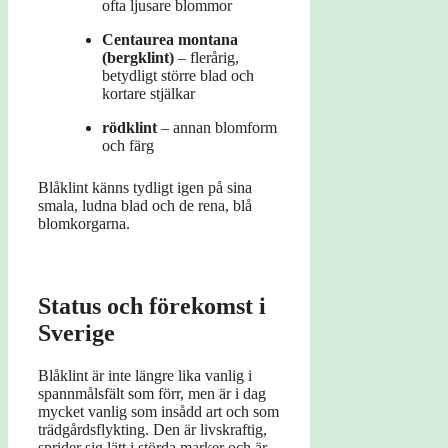
ofta ljusare blommor
Centaurea montana
(bergklint)
– flerårig,
betydligt större blad och
kortare stjälkar
rödklint
– annan blomform
och färg
Blåklint känns tydligt igen på sina
smala, ludna blad och de rena, blå
blomkorgarna.
Status och förekomst i
Sverige
Blåklint är inte längre lika vanlig i
spannmålsfält som förr, men är i dag
mycket vanlig som insådd art och som
trädgårdsflykting. Den är livskraftig,
sprider sig lätt i störda marker och är