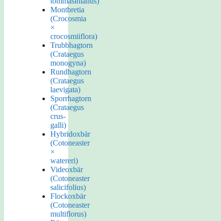
tommasinianus)
Montbretia
(Crocosmia
×
crocosmiiflora)
Trubbhagtorn
(Crataegus
monogyna)
Rundhagtorn
(Crataegus
laevigata)
Sporrhagtorn
(Crataegus
crus-
galli)
Hybridoxbär
(Cotoneaster
×
watereri)
Videoxbär
(Cotoneaster
salicifolius)
Flockoxbär
(Cotoneaster
multiflorus)