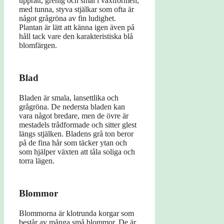
upprätt, grenig och smal i växtformen,
med tunna, styva stjälkar som ofta är
något grågröna av fin ludighet.
Plantan är lätt att känna igen även på
håll tack vare den karakteristiska blå
blomfärgen.
Blad
Bladen är smala, lansettlika och
grågröna. De nedersta bladen kan
vara något bredare, men de övre är
mestadels trådformade och sitter glest
längs stjälken. Bladens grå ton beror
på de fina hår som täcker ytan och
som hjälper växten att tåla soliga och
torra lägen.
Blommor
Blommorna är klotrunda korgar som
består av många små blommor. De är