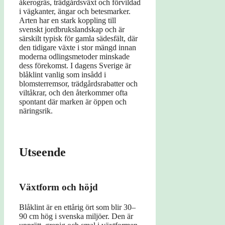
åkerogräs, trädgårdsväxt och förvildad
i vägkanter, ängar och betesmarker.
Arten har en stark koppling till
svenskt jordbrukslandskap och är
särskilt typisk för gamla sädesfält, där
den tidigare växte i stor mängd innan
moderna odlingsmetoder minskade
dess förekomst. I dagens Sverige är
blåklint vanlig som insådd i
blomsterremsor, trädgårdsrabatter och
viltåkrar, och den återkommer ofta
spontant där marken är öppen och
näringsrik.
Utseende
Växtform och höjd
Blåklint är en ettårig ört som blir 30–
90 cm hög i svenska miljöer. Den är