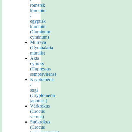
romersk
kummin
/
egyptisk
kummin
(Cuminum
cyminum)
Murreva
(Cymbalaria
muralis)
Äkta
cypress
(Cupressus
sempervirens)
Kryptomeria
/
sugi
(Cryptomeria
japonica)
Vårkrokus
(Crocus
vernus)
Snökrokus
(Crocus