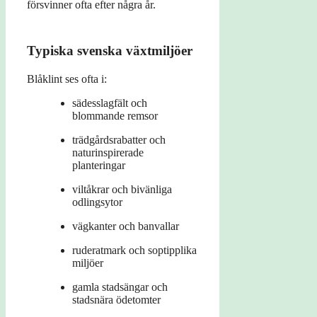
försvinner ofta efter några år.
Typiska svenska växtmiljöer
Blåklint ses ofta i:
sädesslagfält och
blommande remsor
trädgårdsrabatter och
naturinspirerade
planteringar
viltåkrar och bivänliga
odlingsytor
vägkanter och banvallar
ruderatmark och soptipplika
miljöer
gamla stadsängar och
stadsnära ödetomter