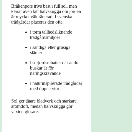
Bräkenpors trivs bäst i full sol, men
klarar även lätt halvskugga om jorden
är mycket väldränerad. I svenska
trädgårdar placeras den ofta:
i torra tallhedsliknande
trädgårdsmiljöer
i sandiga eller grusiga
slänter
i surjordsrabatter där andra
buskar är för
näringskrävande
i naturinspirerade trädgårdar
med öppna ytor
Sol ger tätare bladverk och starkare
aromdoft, medan halvskugga gör
växten glesare.