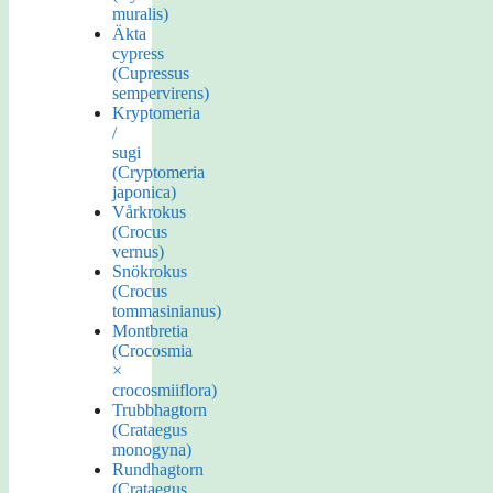
muralis)
Äkta
cypress
(Cupressus
sempervirens)
Kryptomeria
/
sugi
(Cryptomeria
japonica)
Vårkrokus
(Crocus
vernus)
Snökrokus
(Crocus
tommasinianus)
Montbretia
(Crocosmia
×
crocosmiiflora)
Trubbhagtorn
(Crataegus
monogyna)
Rundhagtorn
(Crataegus