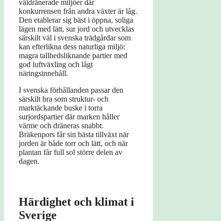
väldränerade miljöer där
konkurrensen från andra växter är låg.
Den etablerar sig bäst i öppna, soliga
lägen med lätt, sur jord och utvecklas
särskilt väl i svenska trädgårdar som
kan efterlikna dess naturliga miljö:
magra tallhedsliknande partier med
god luftväxling och lågt
näringsinnehåll.
I svenska förhållanden passar den
särskilt bra som struktur- och
marktäckande buske i torra
surjordspartier där marken håller
värme och dräneras snabbt.
Bräkenpors får sin bästa tillväxt när
jorden är både torr och lätt, och när
plantan får full sol större delen av
dagen.
Härdighet och klimat i
Sverige