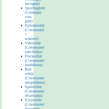
laevigata)
Sporrhagtorn
(Crataegus
crus-
galli)
Hybridoxbär
(Cotoneaster
×
watereri)
Videoxbär
(Cotoneaster
salicifolius)
Flockoxbär
(Cotoneaster
multiflorus)
Rött
oxbär
(Cotoneaster
integerrimus)
Spärroxbär
(Cotoneaster
divaricatus)
Krypoxbär
(Cotoneaster
dammeri)