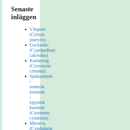
Senaste
inläggen
Vårginst
(Cytisus
praecox)
Guckusko
(Cypripedium
calceolus)
Kamäxing
(Cynosurus
cristatus)
Spiskummin
/
romersk
kummin
/
egyptisk
kummin
(Cuminum
cyminum)
Murreva
(Cymbalaria