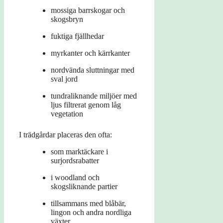
mossiga barrskogar och
skogsbryn
fuktiga fjällhedar
myrkanter och kärrkanter
nordvända sluttningar med
sval jord
tundraliknande miljöer med
ljus filtrerat genom låg
vegetation
I trädgårdar placeras den ofta:
som marktäckare i
surjordsrabatter
i woodland och
skogsliknande partier
tillsammans med blåbär,
lingon och andra nordliga
växter