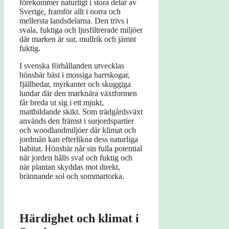
förekommer naturligt i stora delar av
Sverige, framför allt i norra och
mellersta landsdelarna. Den trivs i
svala, fuktiga och ljusfiltrerade miljöer
där marken är sur, mullrik och jämnt
fuktig.
I svenska förhållanden utvecklas
hönsbär bäst i mossiga barrskogar,
fjällhedar, myrkanter och skuggiga
lundar där den marknära växtformen
får breda ut sig i ett mjukt,
mattbildande skikt. Som trädgårdsväxt
används den främst i surjordspartier
och woodlandmiljöer där klimat och
jordmån kan efterlikna dess naturliga
habitat. Hönsbär når sin fulla potential
när jorden hålls sval och fuktig och
när plantan skyddas mot direkt,
brännande sol och sommartorka.
Härdighet och klimat i