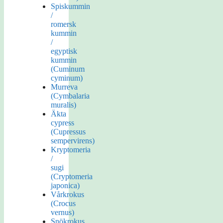
Spiskummin
/
romersk
kummin
/
egyptisk
kummin
(Cuminum
cyminum)
Murreva
(Cymbalaria
muralis)
Äkta
cypress
(Cupressus
sempervirens)
Kryptomeria
/
sugi
(Cryptomeria
japonica)
Vårkrokus
(Crocus
vernus)
Snökrokus