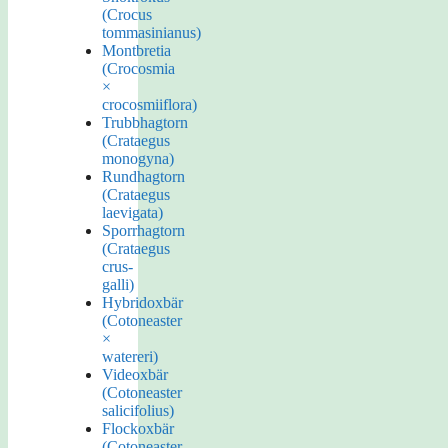
(Crocus
tommasinianus)
Montbretia
(Crocosmia
×
crocosmiiflora)
Trubbhagtorn
(Crataegus
monogyna)
Rundhagtorn
(Crataegus
laevigata)
Sporrhagtorn
(Crataegus
crus-
galli)
Hybridoxbär
(Cotoneaster
×
watereri)
Videoxbär
(Cotoneaster
salicifolius)
Flockoxbär
(Cotoneaster