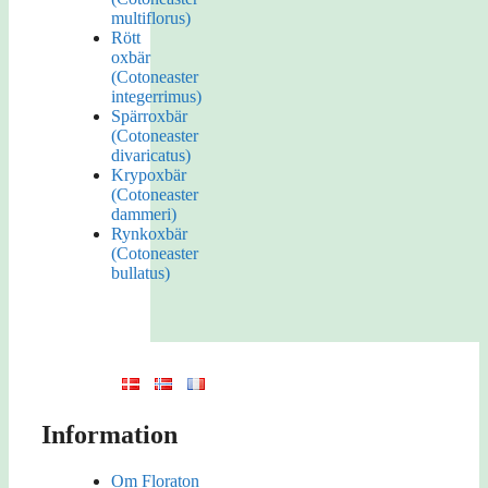
multiflorus)
Rött
oxbär
(Cotoneaster
integerrimus)
Spärroxbär
(Cotoneaster
divaricatus)
Krypoxbär
(Cotoneaster
dammeri)
Rynkoxbär
(Cotoneaster
bullatus)
Information
Om Floraton