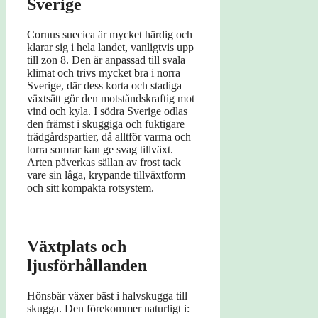
Sverige
Cornus suecica är mycket härdig och
klarar sig i hela landet, vanligtvis upp
till zon 8. Den är anpassad till svala
klimat och trivs mycket bra i norra
Sverige, där dess korta och stadiga
växtsätt gör den motståndskraftig mot
vind och kyla. I södra Sverige odlas
den främst i skuggiga och fuktigare
trädgårdspartier, då alltför varma och
torra somrar kan ge svag tillväxt.
Arten påverkas sällan av frost tack
vare sin låga, krypande tillväxtform
och sitt kompakta rotsystem.
Växtplats och
ljusförhållanden
Hönsbär växer bäst i halvskugga till
skugga. Den förekommer naturligt i: