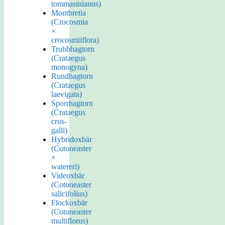
tommasinianus)
Montbretia
(Crocosmia
×
crocosmiiflora)
Trubbhagtorn
(Crataegus
monogyna)
Rundhagtorn
(Crataegus
laevigata)
Sporrhagtorn
(Crataegus
crus-
galli)
Hybridoxbär
(Cotoneaster
×
watereri)
Videoxbär
(Cotoneaster
salicifolius)
Flockoxbär
(Cotoneaster
multiflorus)