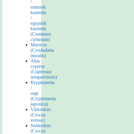
/
romersk
kummin
/
egyptisk
kummin
(Cuminum
cyminum)
Murreva
(Cymbalaria
muralis)
Äkta
cypress
(Cupressus
sempervirens)
Kryptomeria
/
sugi
(Cryptomeria
japonica)
Vårkrokus
(Crocus
vernus)
Snökrokus
(Crocus