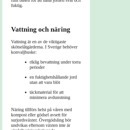
runt basen för att hålla jorden sval och
fuktig.
Vattning och näring
Vattning är en av de viktigaste
skötselåtgärderna. I Sverige behöver
konvaljbuske:
riklig bevattning under torra
perioder
en fuktighetshållande jord
utan att vara blöt
täckmaterial för att
minimera avdunstning
Näring tillförs helst på våren med
kompost eller gödsel avsett för
surjordsväxter. Övergödsling bör
undvikas eftersom växten inte är