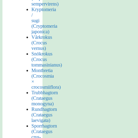
sempervirens)
Kryptomeria
/
sugi
(Cryptomeria
japonica)
Vårkrokus
(Crocus
vernus)
Snökrokus
(Crocus
tommasinianus)
Montbretia
(Crocosmia
×
crocosmiiflora)
Trubbhagtorn
(Crataegus
monogyna)
Rundhagtorn
(Crataegus
laevigata)
Sporrhagtorn
(Crataegus
crus-