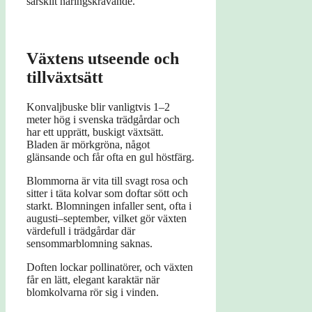
särskilt näringskrävande.
Växtens utseende och
tillväxtsätt
Konvaljbuske blir vanligtvis 1–2
meter hög i svenska trädgårdar och
har ett upprätt, buskigt växtsätt.
Bladen är mörkgröna, något
glänsande och får ofta en gul höstfärg.
Blommorna är vita till svagt rosa och
sitter i täta kolvar som doftar sött och
starkt. Blomningen infaller sent, ofta i
augusti–september, vilket gör växten
värdefull i trädgårdar där
sensommarblomning saknas.
Doften lockar pollinatörer, och växten
får en lätt, elegant karaktär när
blomkolvarna rör sig i vinden.