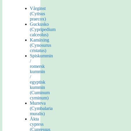
Vårginst
(Cytisus
praecox)
Guckusko
(Cypripedium
calceolus)
Kamäxing
(Cynosurus
cristatus)
Spiskummin
/
romersk
kummin
/
egyptisk
kummin
(Cuminum
cyminum)
Murreva
(Cymbalaria
muralis)
Äkta
cypress
(Cupressus