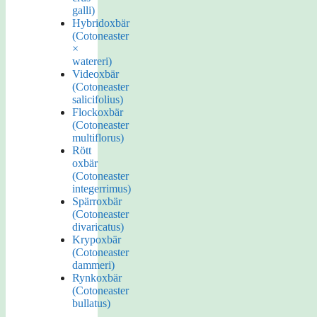
galli)
Hybridoxbär
(Cotoneaster
×
watereri)
Videoxbär
(Cotoneaster
salicifolius)
Flockoxbär
(Cotoneaster
multiflorus)
Rött
oxbär
(Cotoneaster
integerrimus)
Spärroxbär
(Cotoneaster
divaricatus)
Krypoxbär
(Cotoneaster
dammeri)
Rynkoxbär
(Cotoneaster
bullatus)