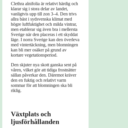
Clethra alnifolia är relativt härdig och
klarar sig i stora delar av landet,
vanligtvis upp till zon 3–4. Den trivs
allra bäst i sydsvenska klimat med
högre luftfuktighet och milda vintrar,
men etablerar sig även bra i mellersta
Sverige när den placeras i ett skyddat
läge. I norra Sverige kan den överleva
med vintertäckning, men blomningen
kan bli mer osäker på grund av
kortare vegetationsperiod.
Den skjuter nya skott ganska sent på
våren, vilket gör att tidiga frostnätter
sällan påverkar den. Däremot kräver
den en fuktig och relativt varm
sommar för att blomningen ska bli
riklig.
Växtplats och
ljusförhållanden