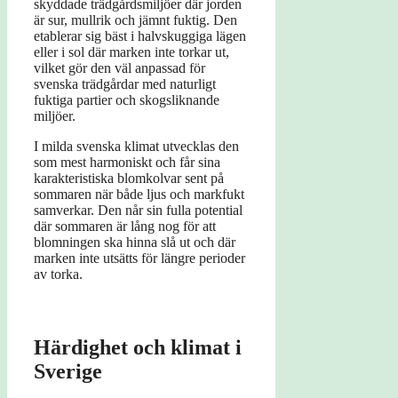
skyddade trädgårdsmiljöer där jorden
är sur, mullrik och jämnt fuktig. Den
etablerar sig bäst i halvskuggiga lägen
eller i sol där marken inte torkar ut,
vilket gör den väl anpassad för
svenska trädgårdar med naturligt
fuktiga partier och skogsliknande
miljöer.
I milda svenska klimat utvecklas den
som mest harmoniskt och får sina
karakteristiska blomkolvar sent på
sommaren när både ljus och markfukt
samverkar. Den når sin fulla potential
där sommaren är lång nog för att
blomningen ska hinna slå ut och där
marken inte utsätts för längre perioder
av torka.
Härdighet och klimat i
Sverige