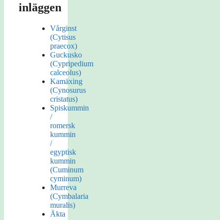
inläggen
Vårginst
(Cytisus
praecox)
Guckusko
(Cypripedium
calceolus)
Kamäxing
(Cynosurus
cristatus)
Spiskummin
/
romersk
kummin
/
egyptisk
kummin
(Cuminum
cyminum)
Murreva
(Cymbalaria
muralis)
Äkta