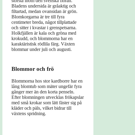
största inom den svenska floran.
Bladens undersida är gråaktig och
filtartad, medan ovansidan är grön.
Blomkorgarna är tre till fyra
centimeter breda, något tillplattade
och sitter i kvastar i grenspetsarna.
Holkfjällen är kala och gröna med
krokudd, och blommorna har en
karaktäristisk rödlila färg. Växten
blommar under juli och augusti.
Blommor och frö
Blommorna hos stor kardborre har en
lång blomtub som mäter ungefär fyra
gånger mer än den korta penseln.
Efter blomningen utvecklas frökapslar
med små krokar som lätt fäster sig på
kläder och päls, vilket bidrar till
växtens spridning.