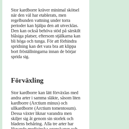
Stor kardborre kräver minimal skötsel
när den väl har etablerats, men
regelbunden vattning under torra
perioder kan hjälpa den att utvecklas.
Den kan också behöva stöd på särskilt
blåsiga platser, eftersom stjälkarna kan
bli höga och tunga. För att förhindra
spridning kan det vara bra att klippa
bort fröställningarna innan de börjar
sprida sig.
Förväxling
Stor kardborre kan lätt förväxlas med
andra arter i samma släkte, såsom liten
kardborre (Arctium minus) och
ullkardborre (Arctium tomentosum).
Dessa växter liknar varandra men
skiljer sig åt genom sin storlek och
bladens behåring. Alla tre arter har
liknande medicinska egenskaper och