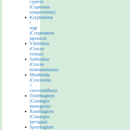
cypress
(Cupressus
sempervirens)
Kryptomeria
/
sugi
(Cryptomeria
japonica)
Vårkrokus
(Crocus
vernus)
Snökrokus
(Crocus
tommasinianus)
Montbretia
(Crocosmia
×
crocosmiiflora)
Trubbhagtorn
(Crataegus
monogyna)
Rundhagtorn
(Crataegus
laevigata)
Sporrhagtorn