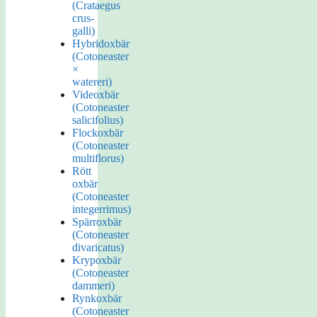
(Crataegus
crus-
galli)
Hybridoxbär
(Cotoneaster
×
watereri)
Videoxbär
(Cotoneaster
salicifolius)
Flockoxbär
(Cotoneaster
multiflorus)
Rött
oxbär
(Cotoneaster
integerrimus)
Spärroxbär
(Cotoneaster
divaricatus)
Krypoxbär
(Cotoneaster
dammeri)
Rynkoxbär
(Cotoneaster