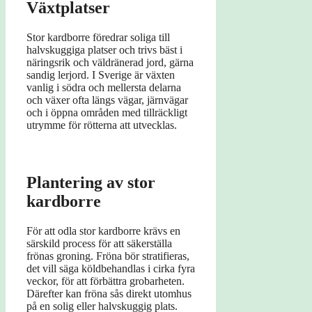
Växtplatser
Stor kardborre föredrar soliga till
halvskuggiga platser och trivs bäst i
näringsrik och väldränerad jord, gärna
sandig lerjord. I Sverige är växten
vanlig i södra och mellersta delarna
och växer ofta längs vägar, järnvägar
och i öppna områden med tillräckligt
utrymme för rötterna att utvecklas.
Plantering av stor
kardborre
För att odla stor kardborre krävs en
särskild process för att säkerställa
frönas groning. Fröna bör stratifieras,
det vill säga köldbehandlas i cirka fyra
veckor, för att förbättra grobarheten.
Därefter kan fröna sås direkt utomhus
på en solig eller halvskuggig plats.