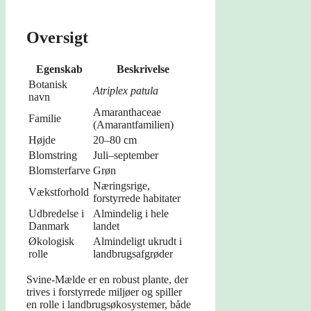
Oversigt
Egenskab
Beskrivelse
Botanisk
Atriplex patula
navn
Amaranthaceae
Familie
(Amarantfamilien)
Højde
20–80 cm
Blomstring
Juli–september
Blomsterfarve
Grøn
Næringsrige,
Vækstforhold
forstyrrede habitater
Udbredelse i
Almindelig i hele
Danmark
landet
Økologisk
Almindeligt ukrudt i
rolle
landbrugsafgrøder
Svine-Mælde er en robust plante, der
trives i forstyrrede miljøer og spiller
en rolle i landbrugsøkosystemer, både