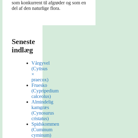
som konkurrent til afgrøder og som en
del af den naturlige flora.
Seneste
indlæg
Vårgyvel
(Cytisus
×
praecox)
Fruesko
(Cypripedium
calceolus)
Almindelig
kamgræs
(Cynosurus
cristatus)
Spidskommen
(Cuminum
cyminum)