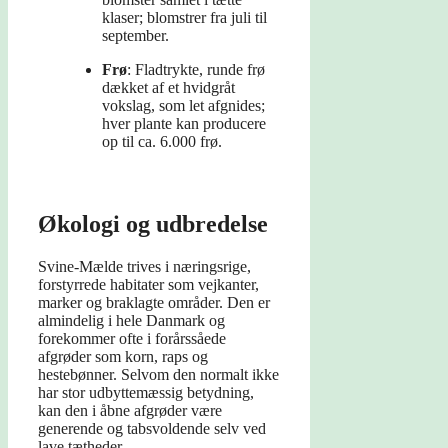
klaser; blomstrer fra juli til
september.
Frø
: Fladtrykte, runde frø
dækket af et hvidgråt
vokslag, som let afgnides;
hver plante kan producere
op til ca. 6.000 frø.
Økologi og udbredelse
Svine-Mælde trives i næringsrige,
forstyrrede habitater som vejkanter,
marker og braklagte områder. Den er
almindelig i hele Danmark og
forekommer ofte i forårssåede
afgrøder som korn, raps og
hestebønner. Selvom den normalt ikke
har stor udbyttemæssig betydning,
kan den i åbne afgrøder være
generende og tabsvoldende selv ved
lave tætheder.