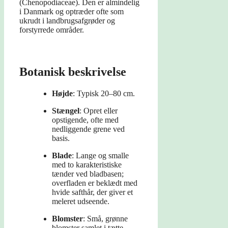
(Chenopodiaceae). Den er almindelig
i Danmark og optræder ofte som
ukrudt i landbrugsafgrøder og
forstyrrede områder.
Botanisk beskrivelse
Højde
: Typisk 20–80 cm.
Stængel
: Opret eller
opstigende, ofte med
nedliggende grene ved
basis.
Blade
: Lange og smalle
med to karakteristiske
tænder ved bladbasen;
overfladen er beklædt med
hvide safthår, der giver et
meleret udseende.
Blomster
: Små, grønne
blomster samlet i tætte