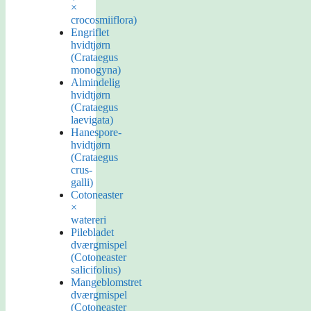
×
crocosmiiflora)
Engriflet
hvidtjørn
(Crataegus
monogyna)
Almindelig
hvidtjørn
(Crataegus
laevigata)
Hanespore-
hvidtjørn
(Crataegus
crus-
galli)
Cotoneaster
×
watereri
Pilebladet
dværgmispel
(Cotoneaster
salicifolius)
Mangeblomstret
dværgmispel
(Cotoneaster