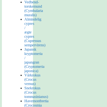
Vedbend-
torskemund
(Cymbalaria
muralis)
Almindelig
cypres
/
ægte
cypres
(Cupressus
sempervirens)
Japansk
kryptomeria
/
japangran
(Cryptomeria
japonica)
Vårkrokus
(Crocus
vernus)
Snekrokus
(Crocus
tommasinianus)
Havemontbretia
(Crocosmia