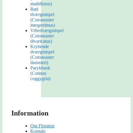
multiflorus)
Rød
dværgmispel
(Cotoneaster
integerrimus)
Viftedværgmispel
(Cotoneaster
divaricatus)
Krybende
dværgmispel
(Cotoneaster
dammeri)
Parykbusk
(Cotinus
coggygria)
Information
Om Floraton
Kontakt