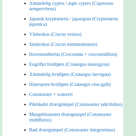
Almindelig cypres / ægte cypres (Cupressus
sempervirens)
Japansk kryptomeria / japangran (Cryptomeria
japonica)
Vårkrokus (Crocus vernus)
Snekrokus (Crocus tommasinianus)
Havemontbretia (Crocosmia × crocosmiiflora)
Engriflet hvidtjørn (Crataegus monogyna)
Almindelig hvidtjørn (Crataegus laevigata)
Hanespore-hvidtjørn (Crataegus crus-galli)
Cotoneaster × watereri
Pilebladet dværgmispel (Cotoneaster salicifolius)
Mangeblomstret dværgmispel (Cotoneaster
multiflorus)
Rød dværgmispel (Cotoneaster integerrimus)