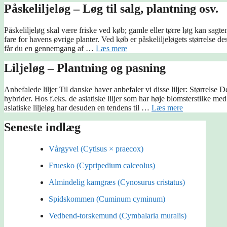
Påskeliljeløg – Løg til salg, plantning osv.
Påskeliljeløg skal være friske ved køb; gamle eller tørre løg kan sagte
fare for havens øvrige planter. Ved køb er påskeliljeløgets størrelse des
får du en gennemgang af …
Læs mere
Liljeløg – Plantning og pasning
Anbefalede liljer Til danske haver anbefaler vi disse liljer: Størrelse De
hybrider. Hos f.eks. de asiatiske liljer som har høje blomsterstilke med
asiatiske liljeløg har desuden en tendens til …
Læs mere
Seneste indlæg
Vårgyvel (Cytisus × praecox)
Fruesko (Cypripedium calceolus)
Almindelig kamgræs (Cynosurus cristatus)
Spidskommen (Cuminum cyminum)
Vedbend-torskemund (Cymbalaria muralis)