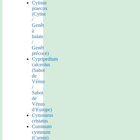
Cytisus
praecox
(Cytise
/
Genêt
à
balais
/
Genêt
précoce)
Cypripedium
calceolus
(Sabot
de
Vénus
/
Sabot
de
Vénus
d’Europe)
Cynosurus
cristatus
Cuminum
cyminum
(Cumin)