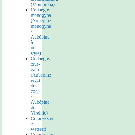
(Montbrétia)
Crataegus
monogyna
(Aubépine
monogyne
/
Aubépine
à
un
style)
Crataegus
crus-
galli
(Aubépine
ergot-
de-
coq
/
Aubépine
de
Virginie)
Cotoneaster
×
watereri
Cotoneaster