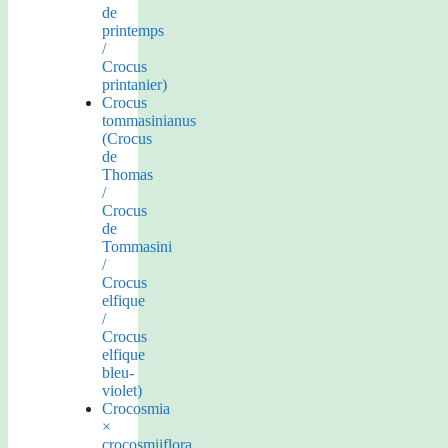
de
printemps
/
Crocus
printanier)
Crocus
tommasinianus
(Crocus
de
Thomas
/
Crocus
de
Tommasini
/
Crocus
elfique
/
Crocus
elfique
bleu-
violet)
Crocosmia
×
crocosmiiflora