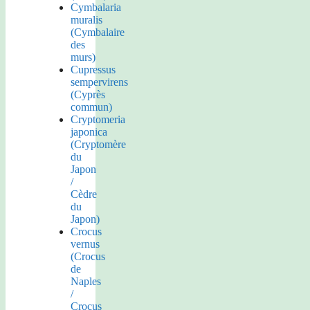
Cymbalaria
muralis
(Cymbalaire
des
murs)
Cupressus
sempervirens
(Cyprès
commun)
Cryptomeria
japonica
(Cryptomère
du
Japon
/
Cèdre
du
Japon)
Crocus
vernus
(Crocus
de
Naples
/
Crocus