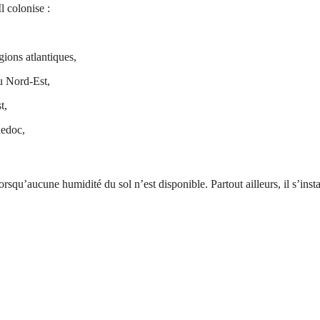
l colonise :
ions atlantiques,
du Nord-Est,
t,
uedoc,
rsqu’aucune humidité du sol n’est disponible. Partout ailleurs, il s’insta