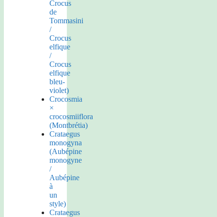
Crocus
de
Tommasini
/
Crocus
elfique
/
Crocus
elfique
bleu-
violet)
Crocosmia
×
crocosmiiflora
(Montbrétia)
Crataegus
monogyna
(Aubépine
monogyne
/
Aubépine
à
un
style)
Crataegus