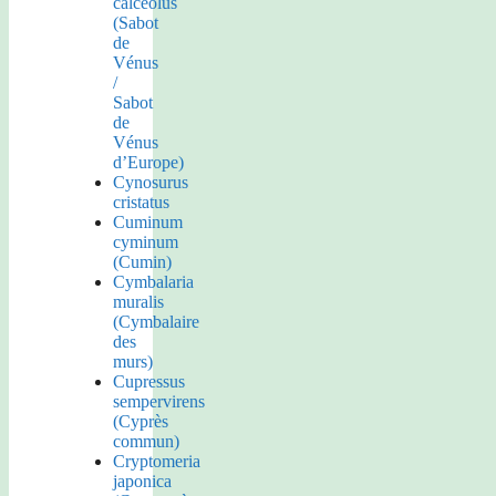
calceolus
(Sabot
de
Vénus
/
Sabot
de
Vénus
d’Europe)
Cynosurus
cristatus
Cuminum
cyminum
(Cumin)
Cymbalaria
muralis
(Cymbalaire
des
murs)
Cupressus
sempervirens
(Cyprès
commun)
Cryptomeria
japonica