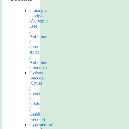
Crataegus
laevigata
(Aubépine
lisse
/
Aubépine
à
deux
styles
/
Aubépine
épineuse)
Cytisus
praecox
(Cytise
/
Genêt
à
balais
/
Genêt
précoce)
Cypripedium