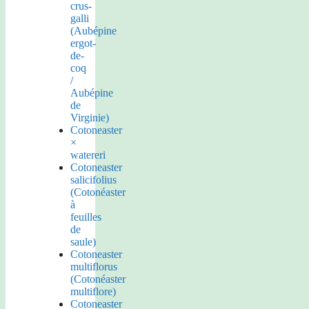
crus-
galli
(Aubépine
ergot-
de-
coq
/
Aubépine
de
Virginie)
Cotoneaster
×
watereri
Cotoneaster
salicifolius
(Cotonéaster
à
feuilles
de
saule)
Cotoneaster
multiflorus
(Cotonéaster
multiflore)
Cotoneaster