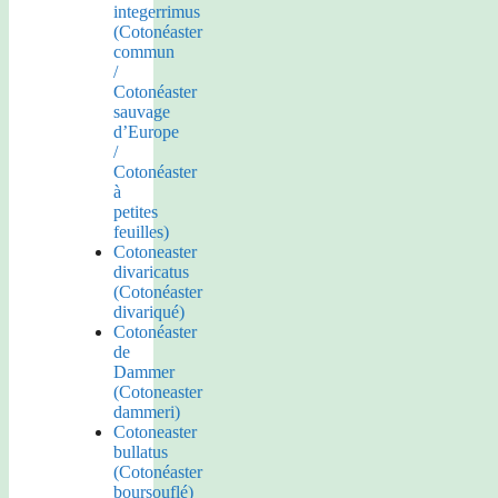
integerrimus
(Cotonéaster
commun
/
Cotonéaster
sauvage
d’Europe
/
Cotonéaster
à
petites
feuilles)
Cotoneaster
divaricatus
(Cotonéaster
divariqué)
Cotonéaster
de
Dammer
(Cotoneaster
dammeri)
Cotoneaster
bullatus
(Cotonéaster
boursouflé)