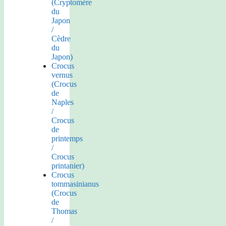
(Cryptomère
du
Japon
/
Cèdre
du
Japon)
Crocus
vernus
(Crocus
de
Naples
/
Crocus
de
printemps
/
Crocus
printanier)
Crocus
tommasinianus
(Crocus
de
Thomas
/