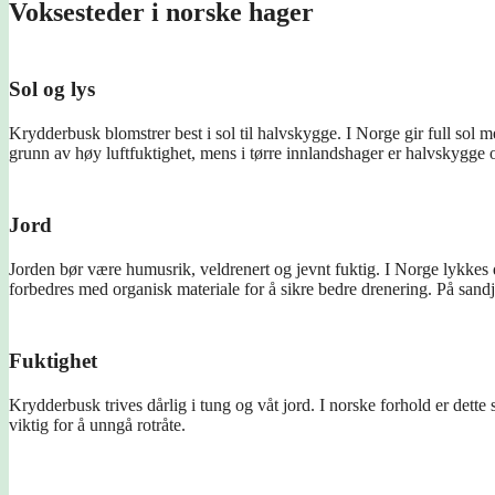
Voksesteder i norske hager
Sol og lys
Krydderbusk blomstrer best i sol til halvskygge. I Norge gir full sol 
grunn av høy luftfuktighet, mens i tørre innlandshager er halvskygge o
Jord
Jorden bør være humusrik, veldrenert og jevnt fuktig. I Norge lykkes 
forbedres med organisk materiale for å sikre bedre drenering. På san
Fuktighet
Krydderbusk trives dårlig i tung og våt jord. I norske forhold er det
viktig for å unngå rotråte.