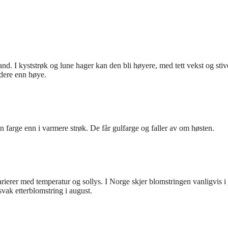
nd. I kyststrøk og lune hager kan den bli høyere, med tett vekst og stiv
edere enn høye.
n farge enn i varmere strøk. De får gulfarge og faller av om høsten.
rierer med temperatur og sollys. I Norge skjer blomstringen vanligvis i
 svak etterblomstring i august.