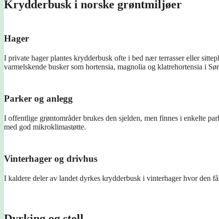
Krydderbusk i norske grøntmiljøer
Hager
I private hager plantes krydderbusk ofte i bed nær terrasser eller si
varmelskende busker som hortensia, magnolia og klatrehortensia i Sø
Parker og anlegg
I offentlige grøntområder brukes den sjelden, men finnes i enkelte par
med god mikroklimastøtte.
Vinterhager og drivhus
I kaldere deler av landet dyrkes krydderbusk i vinterhager hvor den få
Dyrking og stell