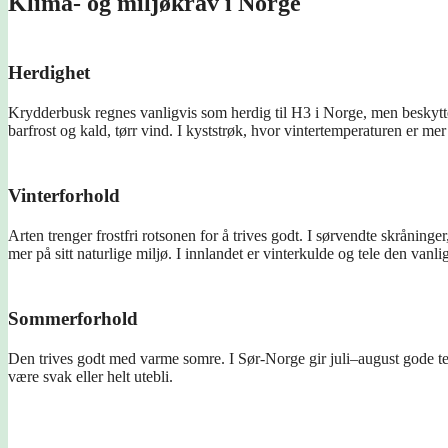
Klima- og miljøkrav i Norge
Herdighet
Krydderbusk regnes vanligvis som herdig til H3 i Norge, men beskytted
barfrost og kald, tørr vind. I kyststrøk, hvor vintertemperaturen er mer
Vinterforhold
Arten trenger frostfri rotsonen for å trives godt. I sørvendte skråninge
mer på sitt naturlige miljø. I innlandet er vinterkulde og tele den vanlig
Sommerforhold
Den trives godt med varme somre. I Sør-Norge gir juli–august gode te
være svak eller helt utebli.