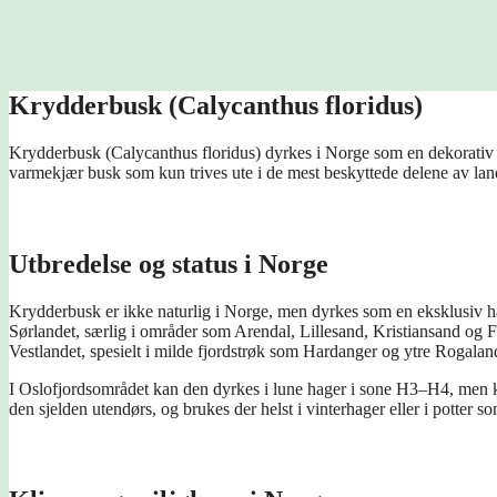
Krydderbusk (Calycanthus floridus)
Krydderbusk (Calycanthus floridus) dyrkes i Norge som en dekorativ p
varmekjær busk som kun trives ute i de mest beskyttede delene av lan
Utbredelse og status i Norge
Krydderbusk er ikke naturlig i Norge, men dyrkes som en eksklusiv ha
Sørlandet, særlig i områder som Arendal, Lillesand, Kristiansand og F
Vestlandet, spesielt i milde fjordstrøk som Hardanger og ytre Rogaland
I Oslofjordsområdet kan den dyrkes i lune hager i sone H3–H4, men kal
den sjelden utendørs, og brukes der helst i vinterhager eller i potter so