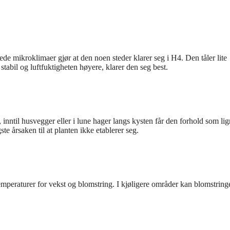
e mikroklimaer gjør at den noen steder klarer seg i H4. Den tåler lite
 stabil og luftfuktigheten høyere, klarer den seg best.
r, inntil husvegger eller i lune hager langs kysten får den forhold som lig
ste årsaken til at planten ikke etablerer seg.
mperaturer for vekst og blomstring. I kjøligere områder kan blomstring