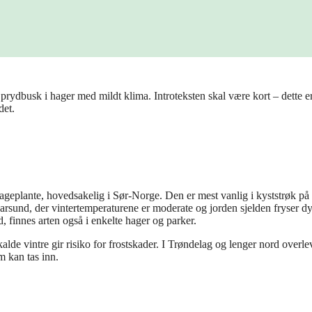
rydbusk i hager med mildt klima. Introteksten skal være kort – dette e
det.
geplante, hovedsakelig i Sør-Norge. Den er mest vanlig i kyststrøk på
arsund, der vintertemperaturene er moderate og jorden sjelden fryser dy
, finnes arten også i enkelte hager og parker.
de vintre gir risiko for frostskader. I Trøndelag og lenger nord overle
m kan tas inn.