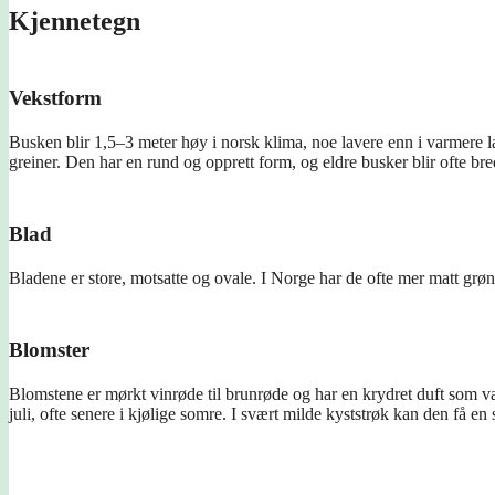
Kjennetegn
Vekstform
Busken blir 1,5–3 meter høy i norsk klima, noe lavere enn i varmere la
greiner. Den har en rund og opprett form, og eldre busker blir ofte br
Blad
Bladene er store, motsatte og ovale. I Norge har de ofte mer matt grøn
Blomster
Blomstene er mørkt vinrøde til brunrøde og har en krydret duft som va
juli, ofte senere i kjølige somre. I svært milde kyststrøk kan den få en