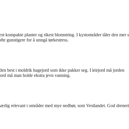
mest kompakte planter og rikest blomstring. I kystområder tåler den mer s
fte gunstigere for å unngå tørkestress.
den best i moldrik hagejord som ikke pakker seg. I leirjord må jorden
djord må man holde ekstra jevn vanning.
te særlig relevant i områder med mye nedbør, som Vestlandet. God drener