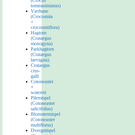
(Crocus
tommasinianus)
Værhane
(Crocosmia
×
crocosmiiflora)
Hagtorn
(Crataegus
monogyna)
Parkhagtorn
(Crataegus
laevigata)
Crataegus
crus-
galli
Cotoneaster
×
watereri
Pilemispel
(Cotoneaster
salicifolius)
Blomstermispel
(Cotoneaster
multiflorus)
Dvergmispel