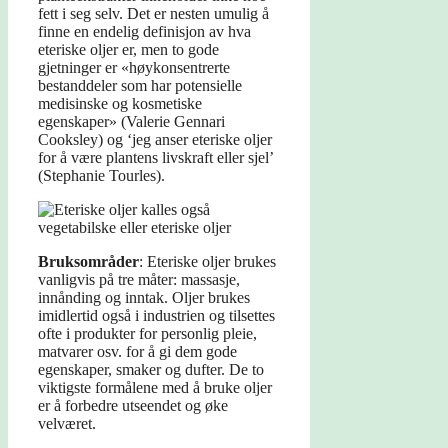
fett i seg selv. Det er nesten umulig å
finne en endelig definisjon av hva
eteriske oljer er, men to gode
gjetninger er «høykonsentrerte
bestanddeler som har potensielle
medisinske og kosmetiske
egenskaper» (Valerie Gennari
Cooksley) og ‘jeg anser eteriske oljer
for å være plantens livskraft eller sjel’
(Stephanie Tourles).
Bruksområder
: Eteriske oljer brukes
vanligvis på tre måter: massasje,
innånding og inntak. Oljer brukes
imidlertid også i industrien og tilsettes
ofte i produkter for personlig pleie,
matvarer osv. for å gi dem gode
egenskaper, smaker og dufter. De to
viktigste formålene med å bruke oljer
er å forbedre utseendet og øke
velværet.