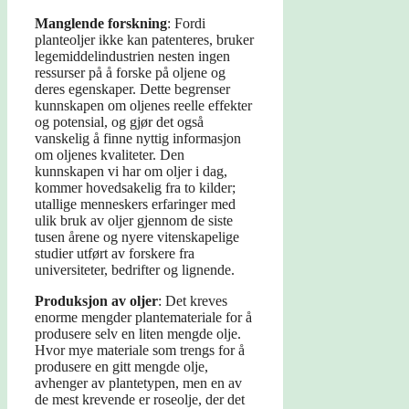
Manglende forskning
: Fordi
planteoljer ikke kan patenteres, bruker
legemiddelindustrien nesten ingen
ressurser på å forske på oljene og
deres egenskaper. Dette begrenser
kunnskapen om oljenes reelle effekter
og potensial, og gjør det også
vanskelig å finne nyttig informasjon
om oljenes kvaliteter. Den
kunnskapen vi har om oljer i dag,
kommer hovedsakelig fra to kilder;
utallige menneskers erfaringer med
ulik bruk av oljer gjennom de siste
tusen årene og nyere vitenskapelige
studier utført av forskere fra
universiteter, bedrifter og lignende.
Produksjon av oljer
: Det kreves
enorme mengder plantemateriale for å
produsere selv en liten mengde olje.
Hvor mye materiale som trengs for å
produsere en gitt mengde olje,
avhenger av plantetypen, men en av
de mest krevende er roseolje, der det