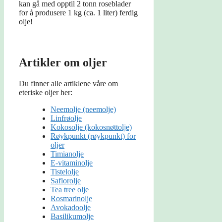
kan gå med opptil 2 tonn roseblader
for å produsere 1 kg (ca. 1 liter) ferdig
olje!
Artikler om oljer
Du finner alle artiklene våre om
eteriske oljer her:
Neemolje (neemolje)
Linfrøolje
Kokosolje (kokosnøttolje)
Røykpunkt (røykpunkt) for
oljer
Timianolje
E-vitaminolje
Tistelolje
Saflorolje
Tea tree olje
Rosmarinolje
Avokadoolje
Basilikumolje