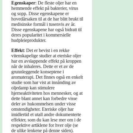
Egenskaper
: De fleste oljer har en
hemmende effekt på bakterier, virus
og sopp. Disse egenskapene er
hovedårsaken til at de har blitt brukt til
medisinske formål i tusenvis av år.
Disse egenskapene har også bidratt til
deres popularitet i kommersielle
hudpleieprodukter.
Effekt
: Det er bevist i en rekke
vitenskapelige studier at eteriske oljer
har en avslappende effekt på kroppen
når de inhaleres. Dette er et av de
grunnleggende konseptene i
aromaterapi. Det finnes også en enkelt
studie som har vist at innånding av
oljedamp kan stimulere
hjerneaktiviteten hos mennesker, og at
dette blant annet kan forbedre visse
deler av hukommelsen under visse
omstendigheter. Eteriske oljer har
imidlertid et utall andre dokumenterte
effekter, som du kan lese mer om i de
respektive artiklene for hver olje (se
de ulike lenkene på denne siden).