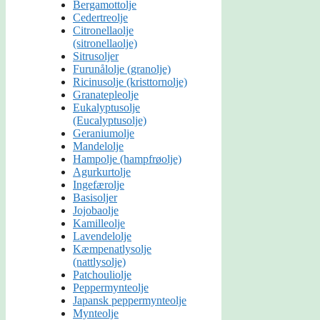
Bergamottolje
Cedertreolje
Citronellaolje
(sitronellaolje)
Sitrusoljer
Furunålolje (granolje)
Ricinusolje (kristtornolje)
Granatepleolje
Eukalyptusolje
(Eucalyptusolje)
Geraniumolje
Mandelolje
Hampolje (hampfrøolje)
Agurkurtolje
Ingefærolje
Basisoljer
Jojobaolje
Kamilleolje
Lavendelolje
Kæmpenatlysolje
(nattlysolje)
Patchouliolje
Peppermynteolje
Japansk peppermynteolje
Mynteolje