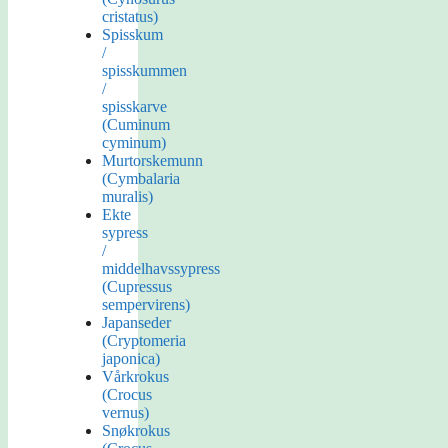
cristatus)
Spisskum
/
spisskummen
/
spisskarve
(Cuminum
cyminum)
Murtorskemunn
(Cymbalaria
muralis)
Ekte
sypress
/
middelhavssypress
(Cupressus
sempervirens)
Japanseder
(Cryptomeria
japonica)
Vårkrokus
(Crocus
vernus)
Snøkrokus