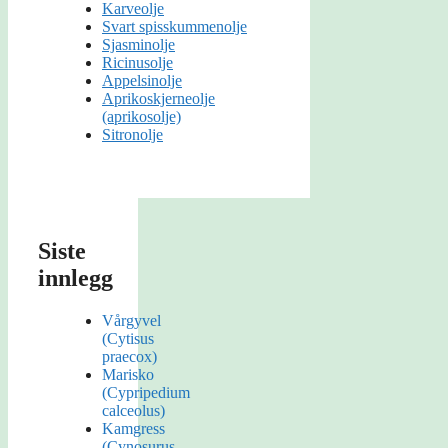
Karveolje
Svart spisskummenolje
Sjasminolje
Ricinusolje
Appelsinolje
Aprikoskjerneolje
(aprikosolje)
Sitronolje
Siste
innlegg
Vårgyvel
(Cytisus
praecox)
Marisko
(Cypripedium
calceolus)
Kamgress
(Cynosurus