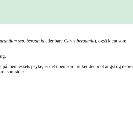
aurantium ssp.
bergamia
eller bare
Citrus bergamia
), også kjent som
ing.
ekt på menneskets psyke, er det noen som bruker den mot angst og depres
bruksområder.