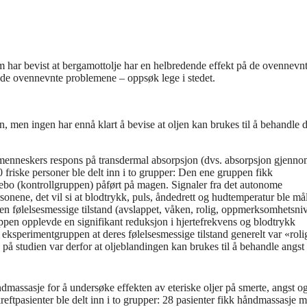
om har bevist at bergamottolje har en helbredende effekt på de ovennevn
 de ovennevnte problemene – oppsøk lege i stedet.
n, men ingen har ennå klart å bevise at oljen kan brukes til å behandle d
enneskers respons på transdermal absorpsjon (dvs. absorpsjon gjenn
 friske personer ble delt inn i to grupper: Den ene gruppen fikk
ebo (kontrollgruppen) påført på magen. Signaler fra det autonome
onene, det vil si at blodtrykk, puls, åndedrett og hudtemperatur ble mål
gen følelsesmessige tilstand (avslappet, våken, rolig, oppmerksomhetsni
ppen opplevde en signifikant reduksjon i hjertefrekvens og blodtrykk
 eksperimentgruppen at deres følelsesmessige tilstand generelt var «roli
 studien var derfor at oljeblandingen kan brukes til å behandle angst 
dmassasje for å undersøke effekten av eteriske oljer på smerte, angst o
eftpasienter ble delt inn i to grupper: 28 pasienter fikk håndmassasje 