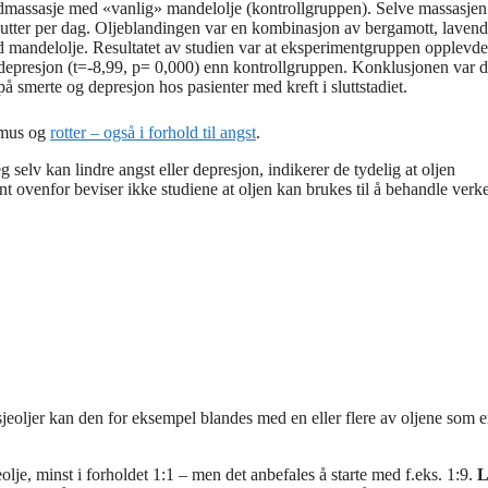
åndmassasje med «vanlig» mandelolje (kontrollgruppen). Selve massasjen
nutter per dag. Oljeblandingen var en kombinasjon av bergamott, lavend
med mandelolje. Resultatet av studien var at eksperimentgruppen opplevde
 depresjon (t=-8,99, p= 0,000) enn kontrollgruppen. Konklusjonen var d
på smerte og depresjon hos pasienter med kreft i sluttstadiet.
å mus og
rotter – også i forhold til angst
.
g selv kan lindre angst eller depresjon, indikerer de tydelig at oljen
nt ovenfor beviser ikke studiene at oljen kan brukes til å behandle verk
jeoljer kan den for eksempel blandes med en eller flere av oljene som e
lje, minst i forholdet 1:1 – men det anbefales å starte med f.eks. 1:9.
L