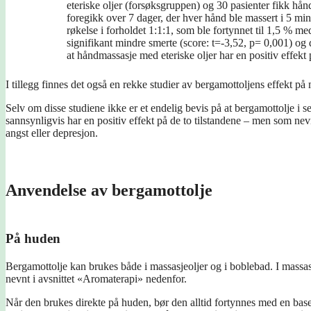
eteriske oljer (forsøksgruppen) og 30 pasienter fikk h
foregikk over 7 dager, der hver hånd ble massert i 5 mi
røkelse i forholdet 1:1:1, som ble fortynnet til 1,5 % 
signifikant mindre smerte (score: t=-3,52, p= 0,001) og
at håndmassasje med eteriske oljer har en positiv effekt 
I tillegg finnes det også en rekke studier av bergamottoljens effekt p
Selv om disse studiene ikke er et endelig bevis på at bergamottolje i se
sannsynligvis har en positiv effekt på de to tilstandene – men som nev
angst eller depresjon.
Anvendelse av bergamottolje
På huden
Bergamottolje kan brukes både i massasjeoljer og i boblebad. I massas
nevnt i avsnittet «Aromaterapi» nedenfor.
Når den brukes direkte på huden, bør den alltid fortynnes med en baseo