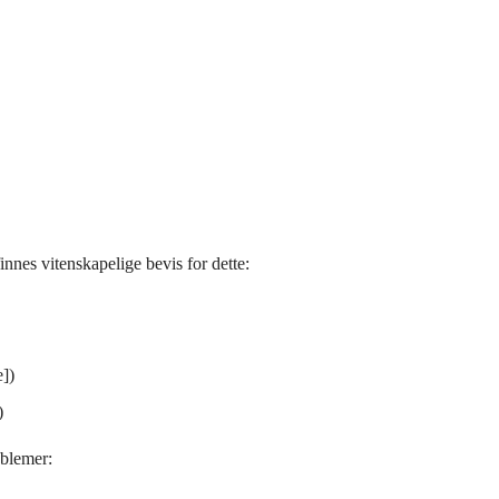
innes vitenskapelige bevis for dette:
])
)
oblemer: