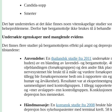
Candida-sopp
Smerter
Det bør understrekes at det ikke finnes noen vitenskapelige studier s
helseproblemene. Derfor bør bergamottolje ikke brukes til å behandle
Undersøkte egenskaper med manglende evidens
Det finnes flere studier på bergamottoljens effekt på angst og depresjo
tilstandene:
Anvendelse:
En
thailandsk studie fra 2011
undersøkte m
huden) av en blanding av lavendel- og bergamottolje. 40
oljeblandingen (forsøksgruppen) og den andre fikk plac
nervesystemet ble brukt til å måle og vurdere forsøkspers
tillegg ble forsøkspersonene bedt om å rapportere sin e
humør og årvåkenhet). Resultatet var at eksperimentgru
sammenlignet med kontrollgruppen. I tillegg rapporterte
og «mer avslappet» enn kontrollgruppen. Konklusjonen på
depresjon hos mennesker.
Håndmassasje:
En
koreansk studie fra 2008
brukte hån
depresjon hos sykehuspasienter med terminal kreft. 58 kr