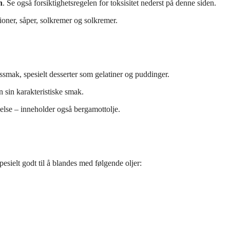
n
. Se også forsiktighetsregelen for toksisitet nederst på denne siden.
ioner, såper, solkremer og solkremer.
ussmak, spesielt desserter som gelatiner og puddinger.
n sin karakteristiske smak.
nelse – inneholder også bergamottolje.
pesielt godt til å blandes med følgende oljer: