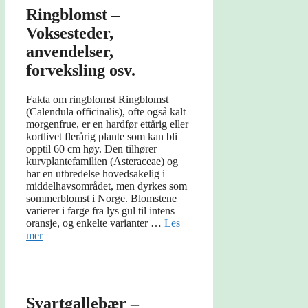
Ringblomst –
Voksesteder,
anvendelser,
forveksling osv.
Fakta om ringblomst Ringblomst
(Calendula officinalis), ofte også kalt
morgenfrue, er en hardfør ettårig eller
kortlivet flerårig plante som kan bli
opptil 60 cm høy. Den tilhører
kurvplantefamilien (Asteraceae) og
har en utbredelse hovedsakelig i
middelhavsområdet, men dyrkes som
sommerblomst i Norge. Blomstene
varierer i farge fra lys gul til intens
oransje, og enkelte varianter …
Les
mer
Svartgallebær –