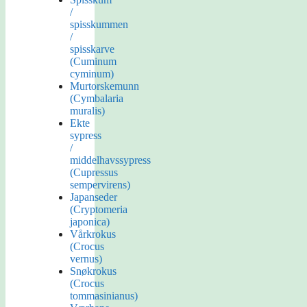
/
spisskummen
/
spisskarve
(Cuminum
cyminum)
Murtorskemunn
(Cymbalaria
muralis)
Ekte
sypress
/
middelhavssypress
(Cupressus
sempervirens)
Japanseder
(Cryptomeria
japonica)
Vårkrokus
(Crocus
vernus)
Snøkrokus
(Crocus
tommasinianus)