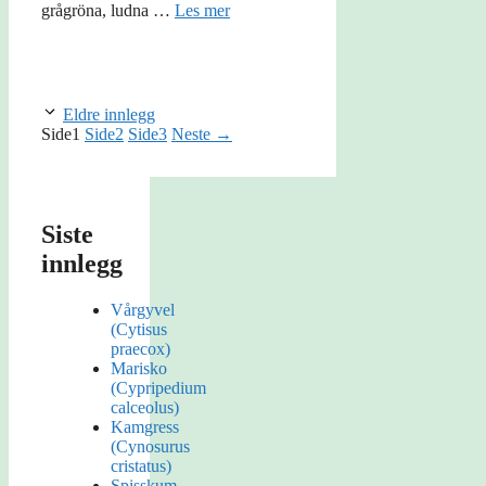
grågröna, ludna …
Les mer
Eldre innlegg
Side
1
Side
2
Side
3
Neste
→
Siste
innlegg
Vårgyvel
(Cytisus
praecox)
Marisko
(Cypripedium
calceolus)
Kamgress
(Cynosurus
cristatus)
Spisskum