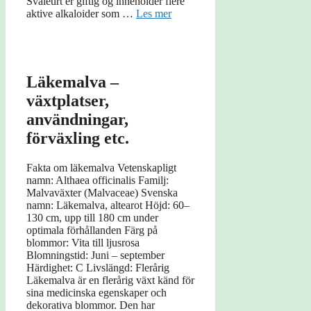
Svaleurt er giftig og inneholder flere
aktive alkaloider som …
Les mer
Läkemalva –
växtplatser,
användningar,
förväxling etc.
Fakta om läkemalva Vetenskapligt
namn: Althaea officinalis Familj:
Malvaväxter (Malvaceae) Svenska
namn: Läkemalva, altearot Höjd: 60–
130 cm, upp till 180 cm under
optimala förhållanden Färg på
blommor: Vita till ljusrosa
Blomningstid: Juni – september
Härdighet: C Livslängd: Flerårig
Läkemalva är en flerårig växt känd för
sina medicinska egenskaper och
dekorativa blommor. Den har