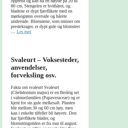
oppreist og kan nå en høyde på 20 til
80 cm. Stengelen er hvithåret, og
bladene er dypt fjærflikete med en
mørkegrønn overside og hårete
underside. Blomstene, som minner om
prestekrager, er dypt gule og blomstrer
…
Les mer
Svaleurt – Voksesteder,
anvendelser,
forveksling osv.
Fakta om svaleurt Svaleurt
(Chelidonium majus) er en flerårig urt
i valmuefamilien (Papaveraceae) og er
kjent for sin gule melkesaft. Planten
blir mellom 30 og 60 cm høy, men
kan i enkelte tilfeller bli høyere. Den
har fjærflikete blader, og
blomstringstiden er fra mai til august.