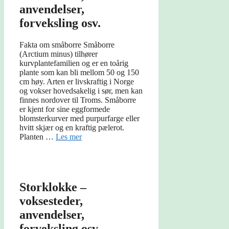
anvendelser,
forveksling osv.
Fakta om småborre Småborre
(Arctium minus) tilhører
kurvplantefamilien og er en toårig
plante som kan bli mellom 50 og 150
cm høy. Arten er livskraftig i Norge
og vokser hovedsakelig i sør, men kan
finnes nordover til Troms. Småborre
er kjent for sine eggformede
blomsterkurver med purpurfarge eller
hvitt skjær og en kraftig pælerot.
Planten …
Les mer
Storklokke –
voksesteder,
anvendelser,
forveksling osv.