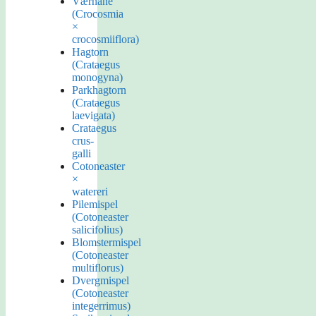
Værhane
(Crocosmia
×
crocosmiiflora)
Hagtorn
(Crataegus
monogyna)
Parkhagtorn
(Crataegus
laevigata)
Crataegus
crus-
galli
Cotoneaster
×
watereri
Pilemispel
(Cotoneaster
salicifolius)
Blomstermispel
(Cotoneaster
multiflorus)
Dvergmispel
(Cotoneaster
integerrimus)