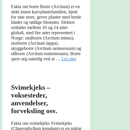
Fakta om borre Borre (Arctium) er en
slekt innen kurvplantefamilien, kjent
for sine store, grove planter med brede
blader og rødlige blomster. Slekten
omfatter mellom 10 og 14 arter
globalt, med fire arter representert i
Norge: småborre (Arctium minus),
storborre (Arctium lappa),
skyggeborre (Arctium nemorosum) og
ullborre (Arctium tomentosum). Borre
sprer seg naturlig ved at …
Les mer
Svimekjeks –
voksesteder,
anvendelser,
forveksling osv.
Fakta om svimekjeks Svimekjeks
(Chaerophyllum temulum) er en toårig