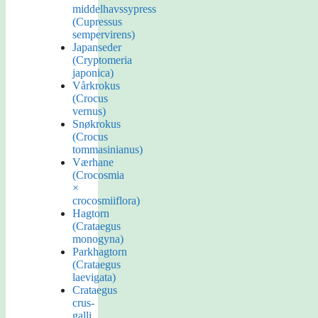
middelhavssypress
(Cupressus
sempervirens)
Japanseder
(Cryptomeria
japonica)
Vårkrokus
(Crocus
vernus)
Snøkrokus
(Crocus
tommasinianus)
Værhane
(Crocosmia
×
crocosmiiflora)
Hagtorn
(Crataegus
monogyna)
Parkhagtorn
(Crataegus
laevigata)
Crataegus
crus-
galli