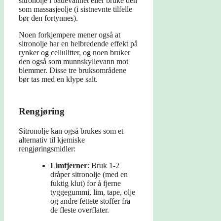
sitronolje i badevannet eller bruke den
som massasjeolje (i sistnevnte tilfelle
bør den fortynnes).
Noen forkjempere mener også at
sitronolje har en helbredende effekt på
rynker og cellulitter, og noen bruker
den også som munnskyllevann mot
blemmer. Disse tre bruksområdene
bør tas med en klype salt.
Rengjøring
Sitronolje kan også brukes som et
alternativ til kjemiske
rengjøringsmidler:
Limfjerner
: Bruk 1-2
dråper sitronolje (med en
fuktig klut) for å fjerne
tyggegummi, lim, tape, olje
og andre fettete stoffer fra
de fleste overflater.