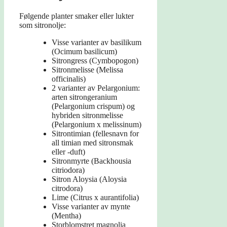
Følgende planter smaker eller lukter
som sitronolje:
Visse varianter av basilikum
(Ocimum basilicum)
Sitrongress (Cymbopogon)
Sitronmelisse (Melissa
officinalis)
2 varianter av Pelargonium:
arten sitrongeranium
(Pelargonium crispum) og
hybriden sitronmelisse
(Pelargonium x melissinum)
Sitrontimian (fellesnavn for
all timian med sitronsmak
eller -duft)
Sitronmyrte (Backhousia
citriodora)
Sitron Aloysia (Aloysia
citrodora)
Lime (Citrus x aurantifolia)
Visse varianter av mynte
(Mentha)
Storblomstret magnolia