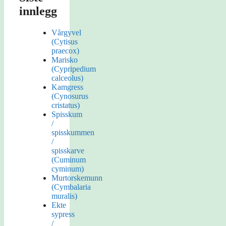
innlegg
Vårgyvel
(Cytisus
praecox)
Marisko
(Cypripedium
calceolus)
Kamgress
(Cynosurus
cristatus)
Spisskum
/
spisskummen
/
spisskarve
(Cuminum
cyminum)
Murtorskemunn
(Cymbalaria
muralis)
Ekte
sypress
/