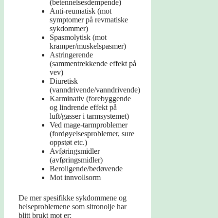
(betennelsesdempende)
Anti-reumatisk (mot
symptomer på revmatiske
sykdommer)
Spasmolytisk (mot
kramper/muskelspasmer)
Astringerende
(sammentrekkende effekt på
vev)
Diuretisk
(vanndrivende/vanndrivende)
Karminativ (forebyggende
og lindrende effekt på
luft/gasser i tarmsystemet)
Ved mage-tarmproblemer
(fordøyelsesproblemer, sure
oppstøt etc.)
Avføringsmidler
(avføringsmidler)
Beroligende/bedøvende
Mot innvollsorm
De mer spesifikke sykdommene og
helseproblemene som sitronolje har
blitt brukt mot er: