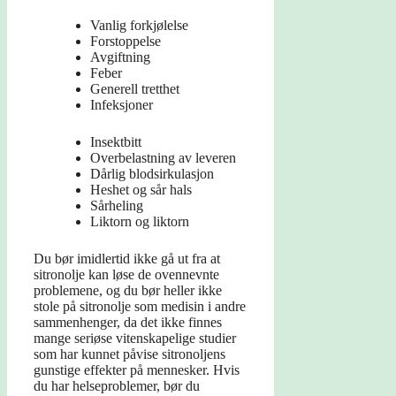
Vanlig forkjølelse
Forstoppelse
Avgiftning
Feber
Generell tretthet
Infeksjoner
Insektbitt
Overbelastning av leveren
Dårlig blodsirkulasjon
Heshet og sår hals
Sårheling
Liktorn og liktorn
Du bør imidlertid ikke gå ut fra at
sitronolje kan løse de ovennevnte
problemene, og du bør heller ikke
stole på sitronolje som medisin i andre
sammenhenger, da det ikke finnes
mange seriøse vitenskapelige studier
som har kunnet påvise sitronoljens
gunstige effekter på mennesker. Hvis
du har helseproblemer, bør du