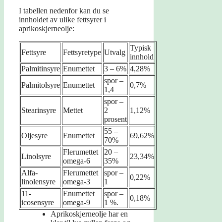
I tabellen nedenfor kan du se
innholdet av ulike fettsyrer i
aprikoskjerneolje:
Typisk
Fettsyre
Fettsyretype
Utvalg
innhold
Palmitinsyre
Enumettet
3 – 6%
4,28%
spor –
Palmitolsyre
Enumettet
0,7%
1,4
spor –
Stearinsyre
Mettet
2
1,12%
prosent
55 –
Oljesyre
Enumettet
69,62%
70%
Flerumettet
20 –
Linolsyre
23,34%
omega-6
35%
Alfa-
Flerumettet
spor –
0,22%
linolensyre
omega-3
1
11-
Enumettet
spor –
0,18%
icosensyre
omega-9
1 %.
Aprikoskjerneolje har en