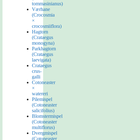
tommasinianus)
Værhane
(Crocosmia
×
crocosmiiflora)
Hagtorn
(Crataegus
monogyna)
Parkhagtorn
(Crataegus
laevigata)
Crataegus
crus-
galli
Cotoneaster
×
watereri
Pilemispel
(Cotoneaster
salicifolius)
Blomstermispel
(Cotoneaster
multiflorus)
Dvergmispel
(Cotoneaster