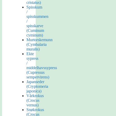
cristatus)
Spisskum
/
spisskummen
/
spisskarve
(Cuminum
cyminum)
Murtorskemunn
(Cymbalaria
muralis)
Ekte
sypress
/
middelhavssypress
(Cupressus
sempervirens)
Japanseder
(Cryptomeria
japonica)
Vårkrokus
(Crocus
vernus)
Snøkrokus
(Crocus