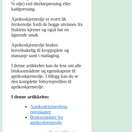
% olje) ved direktepressing eller
kaldpressing.
Aprikoskjerneolje er svært lik
ferskenolje fordi de begge utvinnes fra
fruktens kjerner og også har en
lignende smak.
Aprikoskjerneolje brukes
hovedsakelig til kroppspleie og
massasje samt i matlaging.
I denne artikkelen kan du lese om alle
bruksområdene og egenskapene til
aprikoskjerneolje. I tillegg kan du se
den komplette fettsyreprofilen til
aprikoskjerneolje.
I denne artikkelen:
Aprikoskjerneoljens
egenskaper
Bruksområder for
aprikoskjerneolje