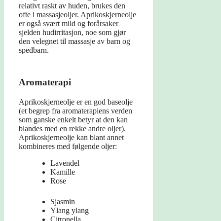
relativt raskt av huden, brukes den
ofte i massasjeoljer. Aprikoskjerneolje
er også svært mild og forårsaker
sjelden hudirritasjon, noe som gjør
den velegnet til massasje av barn og
spedbarn.
Aromaterapi
Aprikoskjerneolje er en god baseolje
(et begrep fra aromaterapiens verden
som ganske enkelt betyr at den kan
blandes med en rekke andre oljer).
Aprikoskjerneolje kan blant annet
kombineres med følgende oljer:
Lavendel
Kamille
Rose
Sjasmin
Ylang ylang
Citronella