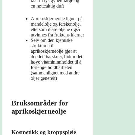
klar til lys gyllen farge og
en nøtteaktig duft
Aprikoskjerneolje ligner på
mandelolje og ferskenolje,
ettersom disse oljene også
utvinnes fra fruktens kjerner
Selv om den kjemiske
strukturen til
aprikoskjerneolje gjør at
den lett harskner, bidrar det
høye vitamininnholdet til å
forlenge holdbarheten
(sammenlignet med andre
oljer generelt)
Bruksområder for
aprikoskjerneolje
Kosmetikk og kroppspleie