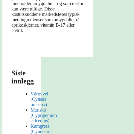
inneholder amygdalin – og som derfor
kan være giftige. Disse
kosttilskuddene markedsføres typisk
med ingredienser som amygdalin, rå
aprikoskjerner, vitamin B-17 eller
laetril.
Siste
innlegg
Vårgyvel
(Cytisus
praecox)
Marisko
(Cypripedium
calceolus)
Kamgress
(Cynosurus