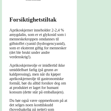
Forsiktighetstiltak
Aprikoskjerner inneholder 2-2,4 %
amygdalin, som er et glykosid som i
menneskekroppen omdannes til
giftstoffet cyanid (hydrogencyanid),
som er ekstremt giftig for mennesker
(det ble brukt under andre
verdenskrig!).
Aprikoskjerneolje er imidlertid ikke
umiddelbart farlig (på grunn av
kaldpressing), men når du kjøper
aprikoskjerneolje til gastronomiske
formål, bør du alltid forsikre deg om
at produktet er laget for humant
konsum (dette står på emballasjen).
Du bør også være oppmerksom på at
det selges noen kosttilskudd
(hovedsakelig på nettet) som