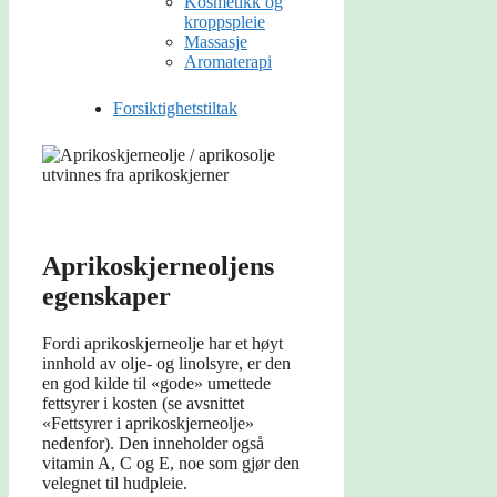
Kosmetikk og
kroppspleie
Massasje
Aromaterapi
Forsiktighetstiltak
Aprikoskjerneoljens
egenskaper
Fordi aprikoskjerneolje har et høyt
innhold av olje- og linolsyre, er den
en god kilde til «gode» umettede
fettsyrer i kosten (se avsnittet
«Fettsyrer i aprikoskjerneolje»
nedenfor). Den inneholder også
vitamin A, C og E, noe som gjør den
velegnet til hudpleie.