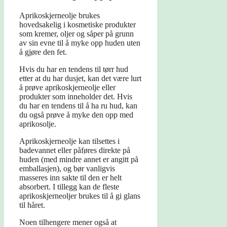
Aprikoskjerneolje brukes
hovedsakelig i kosmetiske produkter
som kremer, oljer og såper på grunn
av sin evne til å myke opp huden uten
å gjøre den fet.
Hvis du har en tendens til tørr hud
etter at du har dusjet, kan det være lurt
å prøve aprikoskjerneolje eller
produkter som inneholder det. Hvis
du har en tendens til å ha ru hud, kan
du også prøve å myke den opp med
aprikosolje.
Aprikoskjerneolje kan tilsettes i
badevannet eller påføres direkte på
huden (med mindre annet er angitt på
emballasjen), og bør vanligvis
masseres inn sakte til den er helt
absorbert. I tillegg kan de fleste
aprikoskjerneoljer brukes til å gi glans
til håret.
Noen tilhengere mener også at