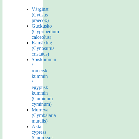
Vårginst
(Cytisus
praecox)
Guckusko
(Cypripedium
calceolus)
Kamäxing
(Cynosurus
cristatus)
Spiskummin
/
romersk
kummin
/
egyptisk
kummin
(Cuminum
cyminum)
Murreva
(Cymbalaria
muralis)
Äkta
cypress
(Cupressus