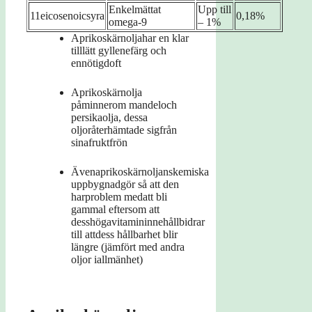
Enkelmättat
Upp till
11eicosenoicsyra
0,18%
omega-9
– 1%
Aprikoskärnoljahar en klar
tilllätt gyllenefärg och
ennötigdoft
Aprikoskärnolja
påminnerom mandeloch
persikaolja, dessa
oljoråterhämtade sigfrån
sinafruktfrön
Ävenaprikoskärnoljanskemiska
uppbygnadgör så att den
harproblem medatt bli
gammal eftersom att
desshögavitamininnehållbidrar
till attdess hållbarhet blir
längre (jämfört med andra
oljor iallmänhet)