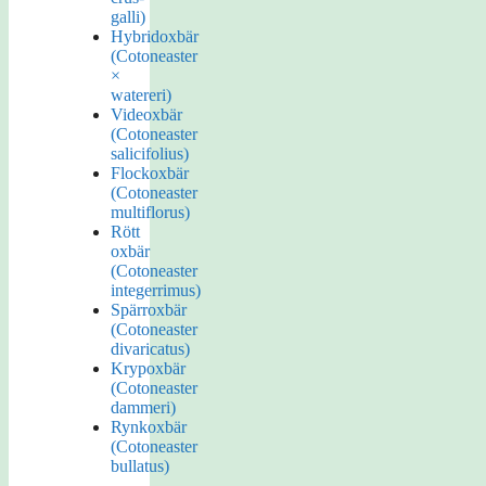
galli)
Hybridoxbär
(Cotoneaster
×
watereri)
Videoxbär
(Cotoneaster
salicifolius)
Flockoxbär
(Cotoneaster
multiflorus)
Rött
oxbär
(Cotoneaster
integerrimus)
Spärroxbär
(Cotoneaster
divaricatus)
Krypoxbär
(Cotoneaster
dammeri)
Rynkoxbär
(Cotoneaster
bullatus)