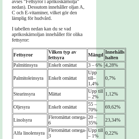
avses ”Fettsyror i aprikoskärnolja”
nedan). Dessutom innehåller oljan A,
C och E-vitaminer, vilket gör den
lämplig för hudvård.
I tabellen nedan kan du se vad
aprikoskärnoljan innehåller för olika
fettsyror:
Vilken typ av
Innehålls
Fettsyror
Mängd
fettsyra
halten
Palmitinsyra
Enkelt omättat
3 – 6%
4,28%
Upp
Palmitoleinsyra
Enkelt omättat
till–
0,7%
1,4%
Upp till
Stearinsyra
Mättat
1,12%
– 2%
55 –
Oljesyra
Enkelt omättat
69,62%
70%
Fleromättat omega-
20 –
Linolsyra
23,34%
6
35%
Fleromättat omega-
Upp till
Alfa linolensyra
0,22%
3
– 1%