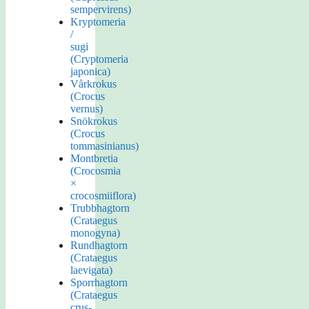
sempervirens)
Kryptomeria
/
sugi
(Cryptomeria
japonica)
Vårkrokus
(Crocus
vernus)
Snökrokus
(Crocus
tommasinianus)
Montbretia
(Crocosmia
×
crocosmiiflora)
Trubbhagtorn
(Crataegus
monogyna)
Rundhagtorn
(Crataegus
laevigata)
Sporrhagtorn
(Crataegus
crus-