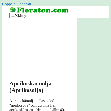
Hoppa till innehåll
Meny
Aprikoskärnolja
(Aprikosolja)
Aprikoskäronlja kallas också
“aprikosolja” och utvinns från
aprikoskärnorna (den innehåller 40-