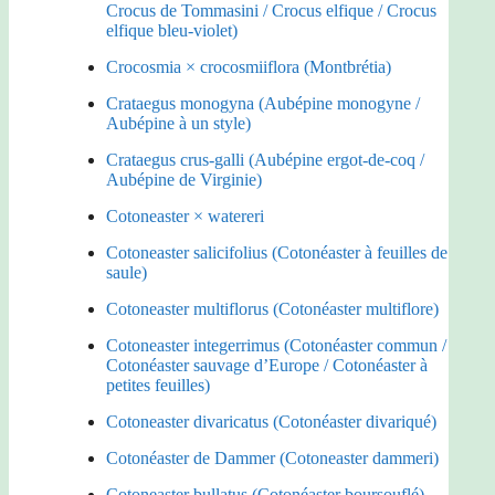
Crocus de Tommasini / Crocus elfique / Crocus
elfique bleu-violet)
Crocosmia × crocosmiiflora (Montbrétia)
Crataegus monogyna (Aubépine monogyne /
Aubépine à un style)
Crataegus crus-galli (Aubépine ergot-de-coq /
Aubépine de Virginie)
Cotoneaster × watereri
Cotoneaster salicifolius (Cotonéaster à feuilles de
saule)
Cotoneaster multiflorus (Cotonéaster multiflore)
Cotoneaster integerrimus (Cotonéaster commun /
Cotonéaster sauvage d’Europe / Cotonéaster à
petites feuilles)
Cotoneaster divaricatus (Cotonéaster divariqué)
Cotonéaster de Dammer (Cotoneaster dammeri)
Cotoneaster bullatus (Cotonéaster boursouflé)