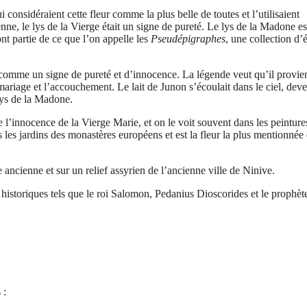
ui considéraient cette fleur comme la plus belle de toutes et l’utilisaient
e, le lys de la Vierge était un signe de pureté. Le lys de la Madone es
t partie de ce que l’on appelle les
Pseudépigraphes
, une collection d’é
é comme un signe de pureté et d’innocence. La légende veut qu’il provie
mariage et l’accouchement. Le lait de Junon s’écoulait dans le ciel, dev
 lys de la Madone.
e l’innocence de la Vierge Marie, et on le voit souvent dans les peintures
 les jardins des monastères européens et est la fleur la plus mentionnée
 ancienne et sur un relief assyrien de l’ancienne ville de Ninive.
historiques tels que le roi Salomon, Pedanius Dioscorides et le prophèt
 :