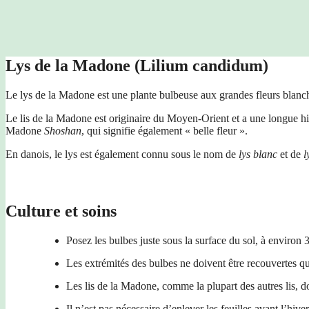
Lys de la Madone (Lilium candidum)
Le lys de la Madone est une plante bulbeuse aux grandes fleurs blanche
Le lis de la Madone est originaire du Moyen-Orient et a une longue hi
Madone
Shoshan
, qui signifie également « belle fleur ».
En danois, le lys est également connu sous le nom de
lys blanc
et de
l
Culture et soins
Posez les bulbes juste sous la surface du sol, à environ
Les extrémités des bulbes ne doivent être recouvertes qu
Les lis de la Madone, comme la plupart des autres lis, do
Il n’est pas nécessaire d’enlever les feuilles avant l’hiver