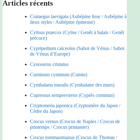
Articles récents
Crataegus laevigata (Aubépine lisse / Aubépine à
deux styles / Aubépine épineuse)
Cytisus praecox (Cytise / Genêt à balais / Genêt
précoce)
Cypripedium calceolus (Sabot de Vénus / Sabot
de Vénus d’Europe)
Cynosurus cristatus
Cuminum cyminum (Cumin)
Cymbalaria muralis (Cymbalaire des murs)
Cupressus sempervirens (Cyprès commun)
Cryptomeria japonica (Cryptomère du Japon /
Cèdre du Japon)
Crocus vernus (Crocus de Naples / Crocus de
printemps / Crocus printanier)
Crocus tommasinianus (Crocus de Thomas /