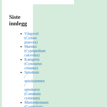
Siste
innlegg
Vårgyvel
(Cytisus
praecox)
Marisko
(Cypripedium
calceolus)
Kamgress
(Cynosurus
cristatus)
Spisskum
/
spisskummen
/
spisskarve
(Cuminum
cyminum)
Murtorskemunn
(Cymbalaria