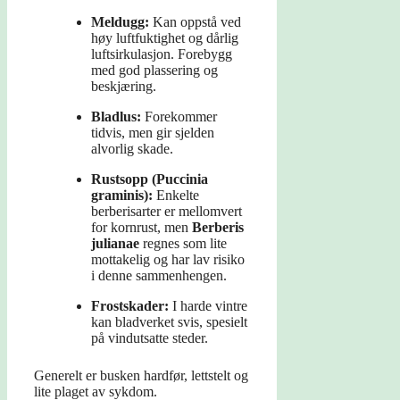
Meldugg:
Kan oppstå ved
høy luftfuktighet og dårlig
luftsirkulasjon. Forebygg
med god plassering og
beskjæring.
Bladlus:
Forekommer
tidvis, men gir sjelden
alvorlig skade.
Rustsopp (Puccinia
graminis):
Enkelte
berberisarter er mellomvert
for kornrust, men
Berberis
julianae
regnes som lite
mottakelig og har lav risiko
i denne sammenhengen.
Frostskader:
I harde vintre
kan bladverket svis, spesielt
på vindutsatte steder.
Generelt er busken hardfør, lettstelt og
lite plaget av sykdom.