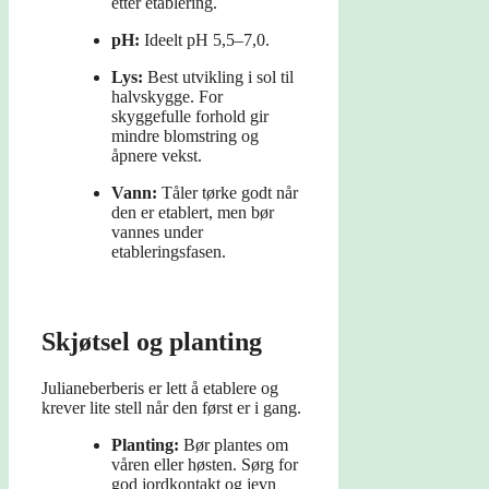
etter etablering.
pH:
Ideelt pH 5,5–7,0.
Lys:
Best utvikling i sol til
halvskygge. For
skyggefulle forhold gir
mindre blomstring og
åpnere vekst.
Vann:
Tåler tørke godt når
den er etablert, men bør
vannes under
etableringsfasen.
Skjøtsel og planting
Julianeberberis er lett å etablere og
krever lite stell når den først er i gang.
Planting:
Bør plantes om
våren eller høsten. Sørg for
god jordkontakt og jevn