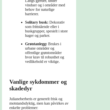
Langs gjerder, under
vinduer og i områder med
behov for naturlige
barrierer.
Solitary busk:
Dekorativ
som frittstående eller i
buskgrupper, spesielt i store
hager og parker.
Grøntanlegg:
Brukes i
urbane områder og
offentlige grøntområder
hvor krav til robusthet og
vedlikehold er viktige.
Vanlige sykdommer og
skadedyr
Julianeberberis er generelt frisk og
motstandsdyktig, men kan påvirkes av
enkelte problemer: