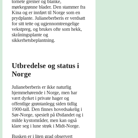
tornete greiner og blanke,
mørkegrønne blader. Den stammer fra
Kina og er innført til Norge som en
prydplante. Julianeberberis er verdsatt
for sitt tette og ugjennomtrengelige
vekstpreg, og brukes ofte som hekk,
skråningsplante og
sikkerhetsbeplantning.
Utbredelse og status i
Norge
Julianeberberis er ikke naturlig
hjemmehørende i Norge, men har
vært dyrket i private hager og
offentlige grøntanlegg siden tidlig
1900-tall. Den finnes hovedsakelig i
Sør-Norge, spesielt på Østlandet og i
milde kystområder, men kan også
klare seg i lune strøk i Midt-Norge.
Busken er i liten grad observert