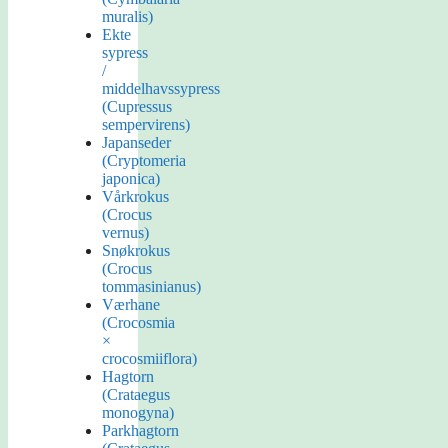
muralis)
Ekte
sypress
/
middelhavssypress
(Cupressus
sempervirens)
Japanseder
(Cryptomeria
japonica)
Vårkrokus
(Crocus
vernus)
Snøkrokus
(Crocus
tommasinianus)
Værhane
(Crocosmia
×
crocosmiiflora)
Hagtorn
(Crataegus
monogyna)
Parkhagtorn