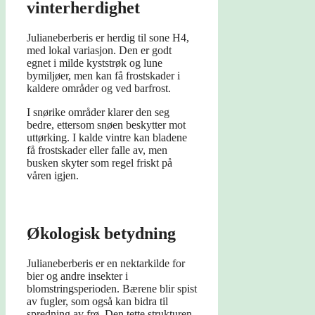
vinterherdighet
Julianeberberis er herdig til sone H4,
med lokal variasjon. Den er godt
egnet i milde kyststrøk og lune
bymiljøer, men kan få frostskader i
kaldere områder og ved barfrost.
I snørike områder klarer den seg
bedre, ettersom snøen beskytter mot
uttørking. I kalde vintre kan bladene
få frostskader eller falle av, men
busken skyter som regel friskt på
våren igjen.
Økologisk betydning
Julianeberberis er en nektarkilde for
bier og andre insekter i
blomstringsperioden. Bærene blir spist
av fugler, som også kan bidra til
spredning av frø. Den tette strukturen