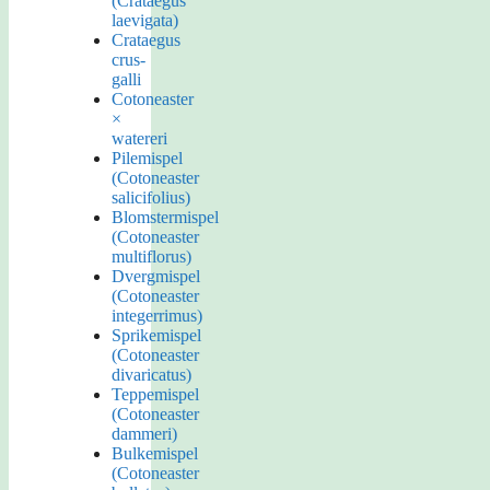
(Crataegus
laevigata)
Crataegus
crus-
galli
Cotoneaster
×
watereri
Pilemispel
(Cotoneaster
salicifolius)
Blomstermispel
(Cotoneaster
multiflorus)
Dvergmispel
(Cotoneaster
integerrimus)
Sprikemispel
(Cotoneaster
divaricatus)
Teppemispel
(Cotoneaster
dammeri)
Bulkemispel
(Cotoneaster