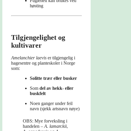
Fuglenett kan brukes ved
høsting
Tilgjengelighet og
kultivarer
Amelanchier laevis
er tilgjengelig i
hagesentre og planteskoler i Norge
som:
Solitte trær eller busker
Som
del av hekk- eller
buskfelt
Noen ganger under feil
navn (sjekk artsnavn nøye)
OBS: Mye forveksling i
handelen –
A. lamarckii
,