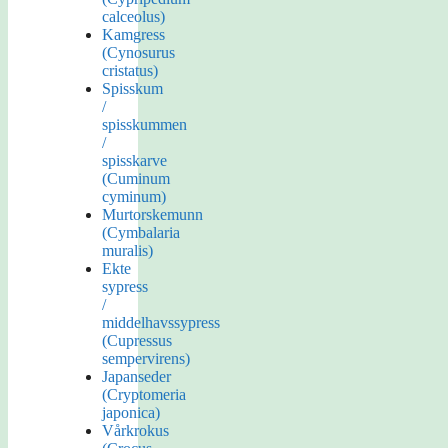
calceolus)
Kamgress
(Cynosurus
cristatus)
Spisskum
/
spisskummen
/
spisskarve
(Cuminum
cyminum)
Murtorskemunn
(Cymbalaria
muralis)
Ekte
sypress
/
middelhavssypress
(Cupressus
sempervirens)
Japanseder
(Cryptomeria
japonica)
Vårkrokus