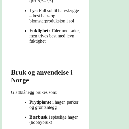
(pH 5,5–7,5)
Lys:
Full sol til halvskygge
– best bær- og
blomsterproduksjon i sol
Fuktighet:
Tåler noe tørke,
men trives best med jevn
fuktighet
Bruk og anvendelse i
Norge
Glattblåhegg brukes som:
Prydplante
i hager, parker
og grøntanlegg
Bærbusk
i spiselige hager
(hobbybruk)