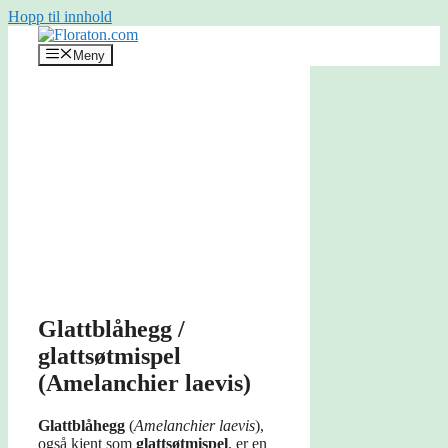
Hopp til innhold
Meny
Glattblåhegg /
glattsøtmispel
(Amelanchier laevis)
Glattblåhegg
(
Amelanchier laevis
),
også kjent som
glattsøtmispel
, er en