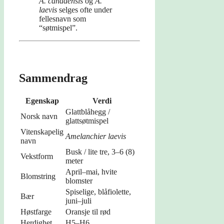
A. canadensis
og
A.
laevis
selges ofte under
fellesnavn som
“søtmispel”.
Sammendrag
Egenskap
Verdi
Glattblåhegg /
Norsk navn
glattsøtmispel
Vitenskapelig
Amelanchier laevis
navn
Busk / lite tre, 3–6 (8)
Vekstform
meter
April–mai, hvite
Blomstring
blomster
Spiselige, blåfiolette,
Bær
juni–juli
Høstfarge
Oransje til rød
Herdighet
H5–H6