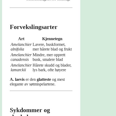
Forvekslingsarter
Art
Kjennetegn
Amelanchier
Lavere, buskformet,
alnifolia
mer hårete blad og frukt
Amelanchier
Mindre, mer opprett
canadensis
busk, smalere blad
Amelanchier
Hårete skudd og blader,
lamarckii
lys bark, ofte høyere
A. laevis
er den
glatteste
og mest
elegante av søtmispelartene.
Sykdommer og