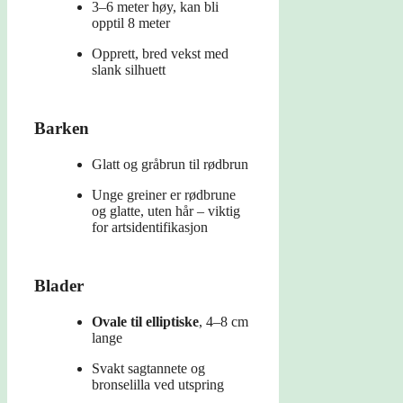
3–6 meter høy, kan bli
opptil 8 meter
Opprett, bred vekst med
slank silhuett
Barken
Glatt og gråbrun til rødbrun
Unge greiner er rødbrune
og glatte, uten hår – viktig
for artsidentifikasjon
Blader
Ovale til elliptiske
, 4–8 cm
lange
Svakt sagtannete og
bronselilla ved utspring