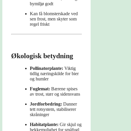
bymiljø godt
Kan få blomsterskade ved
sen frost, men skyter som
regel friskt
Økologisk betydning
Pollinatorplante:
Viktig
tidlig næringskilde for bier
og humler
Fuglemat:
Bærene spises
av trost, stær og sidensvans
Jordforbedring:
Danner
tett rotsystem, stabiliserer
skråninger
Habitatplante:
Gir skjul og
hekkemulighet for småfugl