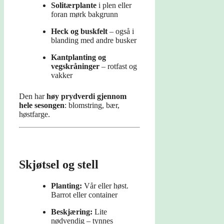
Solitærplante
i plen eller
foran mørk bakgrunn
Heck og buskfelt
– også i
blanding med andre busker
Kantplanting og
vegskråninger
– rotfast og
vakker
Den har
høy prydverdi gjennom
hele sesongen
: blomstring, bær,
høstfarge.
Skjøtsel og stell
Planting:
Vår eller høst.
Barrot eller container
Beskjæring:
Lite
nødvendig – tynnes