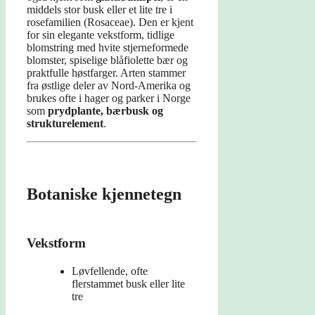
middels stor busk eller et lite tre i
rosefamilien (Rosaceae). Den er kjent
for sin elegante vekstform, tidlige
blomstring med hvite stjerneformede
blomster, spiselige blåfiolette bær og
praktfulle høstfarger. Arten stammer
fra østlige deler av Nord-Amerika og
brukes ofte i hager og parker i Norge
som
prydplante, bærbusk og
strukturelement
.
Botaniske kjennetegn
Vekstform
Løvfellende, ofte
flerstammet busk eller lite
tre