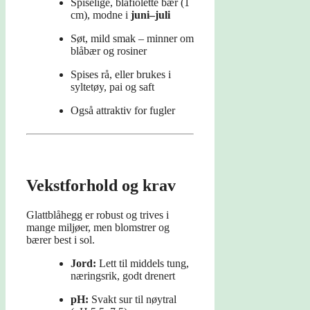
Spiselige, blåfiolette bær (1
cm), modne i
juni–juli
Søt, mild smak – minner om
blåbær og rosiner
Spises rå, eller brukes i
syltetøy, pai og saft
Også attraktiv for fugler
Vekstforhold og krav
Glattblåhegg er robust og trives i
mange miljøer, men blomstrer og
bærer best i sol.
Jord:
Lett til middels tung,
næringsrik, godt drenert
pH:
Svakt sur til nøytral