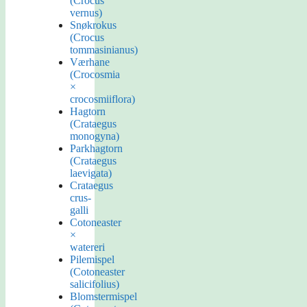
(Crocus
vernus)
Snøkrokus
(Crocus
tommasinianus)
Værhane
(Crocosmia
×
crocosmiiflora)
Hagtorn
(Crataegus
monogyna)
Parkhagtorn
(Crataegus
laevigata)
Crataegus
crus-
galli
Cotoneaster
×
watereri
Pilemispel
(Cotoneaster
salicifolius)
Blomstermispel