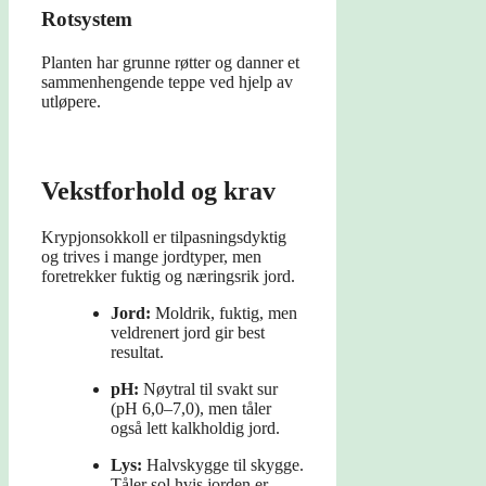
Rotsystem
Planten har grunne røtter og danner et
sammenhengende teppe ved hjelp av
utløpere.
Vekstforhold og krav
Krypjonsokkoll er tilpasningsdyktig
og trives i mange jordtyper, men
foretrekker fuktig og næringsrik jord.
Jord:
Moldrik, fuktig, men
veldrenert jord gir best
resultat.
pH:
Nøytral til svakt sur
(pH 6,0–7,0), men tåler
også lett kalkholdig jord.
Lys:
Halvskygge til skygge.
Tåler sol hvis jorden er