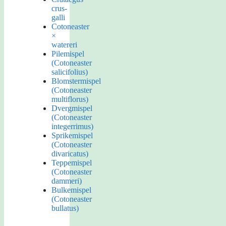
crus-
galli
Cotoneaster
×
watereri
Pilemispel
(Cotoneaster
salicifolius)
Blomstermispel
(Cotoneaster
multiflorus)
Dvergmispel
(Cotoneaster
integerrimus)
Sprikemispel
(Cotoneaster
divaricatus)
Teppemispel
(Cotoneaster
dammeri)
Bulkemispel
(Cotoneaster
bullatus)