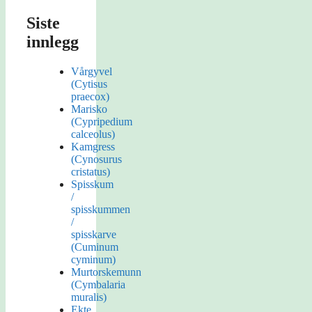
Siste
innlegg
Vårgyvel
(Cytisus
praecox)
Marisko
(Cypripedium
calceolus)
Kamgress
(Cynosurus
cristatus)
Spisskum
/
spisskummen
/
spisskarve
(Cuminum
cyminum)
Murtorskemunn
(Cymbalaria
muralis)
Ekte