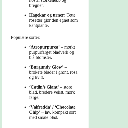
hosta, storkenebb og
bregner.
Hagekar og urner:
Tette
rosetter gjør den egnet som
kantplante.
Populære sorter:
‘Atropurpurea’
– mørkt
purpurfarget bladverk og
blå blomster.
‘Burgundy Glow’
–
brokete blader i grønt, rosa
og hvitt.
‘Catlin’s Giant’
– store
blad, bredere vekst, mørk
farge.
‘Valfredda’ / ‘Chocolate
Chip’
– lav, kompakt sort
med smale blad.