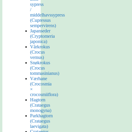
sypress
/
middelhavssypress
(Cupressus
sempervirens)
Japanseder
(Cryptomeria
japonica)
Vårkrokus
(Crocus
vernus)
Snøkrokus
(Crocus
tommasinianus)
Værhane
(Crocosmia
×
crocosmiiflora)
Hagtorn
(Crataegus
monogyna)
Parkhagtorn
(Crataegus
laevigata)
Crataegus