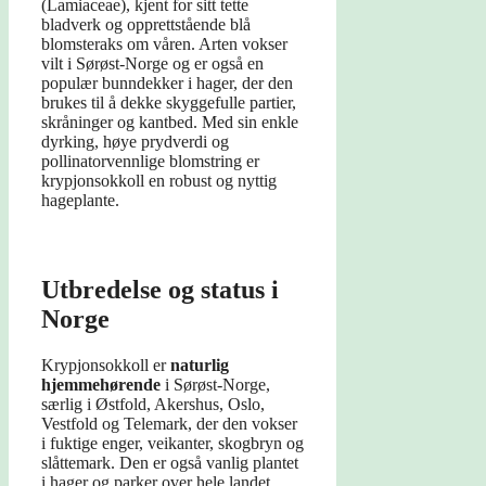
(Lamiaceae), kjent for sitt tette
bladverk og opprettstående blå
blomsteraks om våren. Arten vokser
vilt i Sørøst-Norge og er også en
populær bunndekker i hager, der den
brukes til å dekke skyggefulle partier,
skråninger og kantbed. Med sin enkle
dyrking, høye prydverdi og
pollinatorvennlige blomstring er
krypjonsokkoll en robust og nyttig
hageplante.
Utbredelse og status i
Norge
Krypjonsokkoll er
naturlig
hjemmehørende
i Sørøst-Norge,
særlig i Østfold, Akershus, Oslo,
Vestfold og Telemark, der den vokser
i fuktige enger, veikanter, skogbryn og
slåttemark. Den er også vanlig plantet
i hager og parker over hele landet.