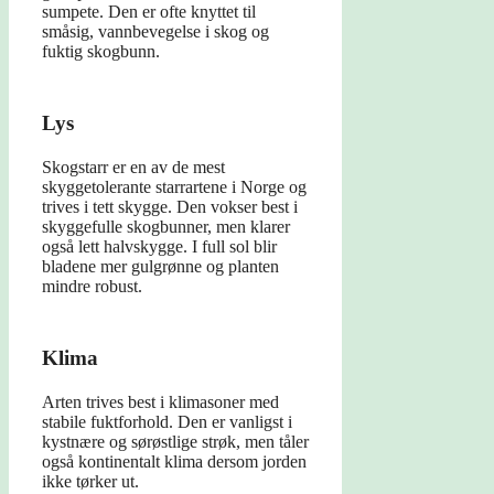
sumpete. Den er ofte knyttet til
småsig, vannbevegelse i skog og
fuktig skogbunn.
Lys
Skogstarr er en av de mest
skyggetolerante starrartene i Norge og
trives i tett skygge. Den vokser best i
skyggefulle skogbunner, men klarer
også lett halvskygge. I full sol blir
bladene mer gulgrønne og planten
mindre robust.
Klima
Arten trives best i klimasoner med
stabile fuktforhold. Den er vanligst i
kystnære og sørøstlige strøk, men tåler
også kontinentalt klima dersom jorden
ikke tørker ut.