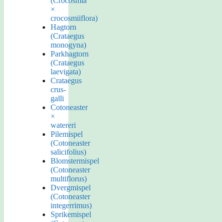
(Crocosmia
×
crocosmiiflora)
Hagtorn
(Crataegus
monogyna)
Parkhagtorn
(Crataegus
laevigata)
Crataegus
crus-
galli
Cotoneaster
×
watereri
Pilemispel
(Cotoneaster
salicifolius)
Blomstermispel
(Cotoneaster
multiflorus)
Dvergmispel
(Cotoneaster
integerrimus)
Sprikemispel