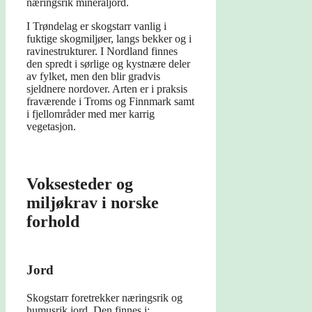
næringsrik mineraljord.
I Trøndelag er skogstarr vanlig i
fuktige skogmiljøer, langs bekker og i
ravinestrukturer. I Nordland finnes
den spredt i sørlige og kystnære deler
av fylket, men den blir gradvis
sjeldnere nordover. Arten er i praksis
fraværende i Troms og Finnmark samt
i fjellområder med mer karrig
vegetasjon.
Voksesteder og
miljøkrav i norske
forhold
Jord
Skogstarr foretrekker næringsrik og
humusrik jord. Den finnes i: