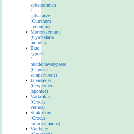
spisskummen
/
spisskarve
(Cuminum
cyminum)
Murtorskemunn
(Cymbalaria
muralis)
Ekte
sypress
/
middelhavssypress
(Cupressus
sempervirens)
Japanseder
(Cryptomeria
japonica)
Vårkrokus
(Crocus
vernus)
Snøkrokus
(Crocus
tommasinianus)
Værhane