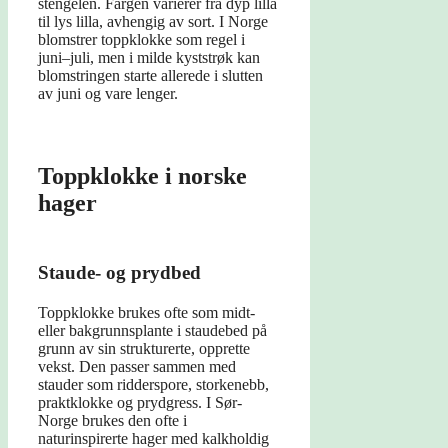
stengelen. Fargen varierer fra dyp lilla
til lys lilla, avhengig av sort. I Norge
blomstrer toppklokke som regel i
juni–juli, men i milde kyststrøk kan
blomstringen starte allerede i slutten
av juni og vare lenger.
Toppklokke i norske
hager
Staude- og prydbed
Toppklokke brukes ofte som midt-
eller bakgrunnsplante i staudebed på
grunn av sin strukturerte, opprette
vekst. Den passer sammen med
stauder som ridderspore, storkenebb,
praktklokke og prydgress. I Sør-
Norge brukes den ofte i
naturinspirerte hager med kalkholdig