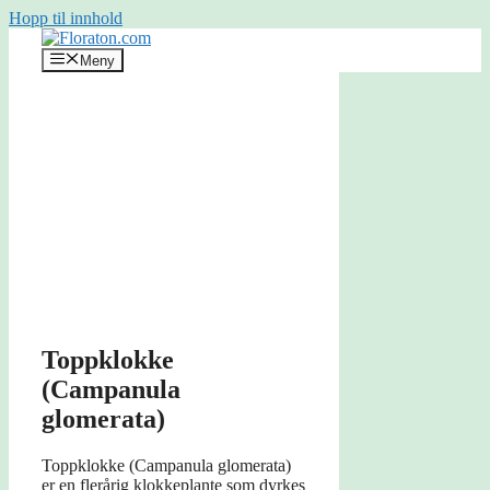
Hopp til innhold
Meny
Toppklokke
(Campanula
glomerata)
Toppklokke (Campanula glomerata)
er en flerårig klokkeplante som dyrkes