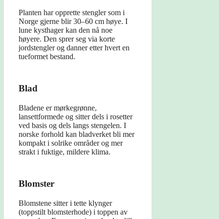
Planten har opprette stengler som i
Norge gjerne blir 30–60 cm høye. I
lune kysthager kan den nå noe
høyere. Den sprer seg via korte
jordstengler og danner etter hvert en
tueformet bestand.
Blad
Bladene er mørkegrønne,
lansettformede og sitter dels i rosetter
ved basis og dels langs stengelen. I
norske forhold kan bladverket bli mer
kompakt i solrike områder og mer
strakt i fuktige, mildere klima.
Blomster
Blomstene sitter i tette klynger
(toppstilt blomsterhode) i toppen av