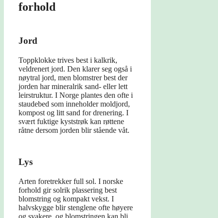
forhold
Jord
Toppklokke trives best i kalkrik,
veldrenert jord. Den klarer seg også i
nøytral jord, men blomstrer best der
jorden har mineralrik sand- eller lett
leirstruktur. I Norge plantes den ofte i
staudebed som inneholder moldjord,
kompost og litt sand for drenering. I
svært fuktige kyststrøk kan røttene
råtne dersom jorden blir stående våt.
Lys
Arten foretrekker full sol. I norske
forhold gir solrik plassering best
blomstring og kompakt vekst. I
halvskygge blir stenglene ofte høyere
og svakere, og blomstringen kan bli