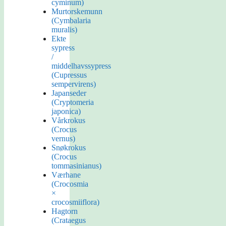
cyminum)
Murtorskemunn
(Cymbalaria
muralis)
Ekte
sypress
/
middelhavssypress
(Cupressus
sempervirens)
Japanseder
(Cryptomeria
japonica)
Vårkrokus
(Crocus
vernus)
Snøkrokus
(Crocus
tommasinianus)
Værhane
(Crocosmia
×
crocosmiiflora)
Hagtorn
(Crataegus