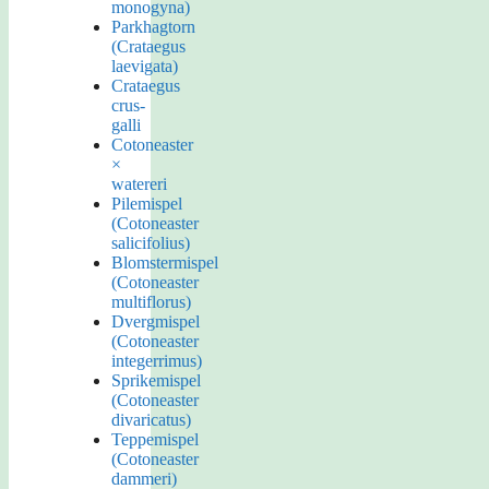
monogyna)
Parkhagtorn
(Crataegus
laevigata)
Crataegus
crus-
galli
Cotoneaster
×
watereri
Pilemispel
(Cotoneaster
salicifolius)
Blomstermispel
(Cotoneaster
multiflorus)
Dvergmispel
(Cotoneaster
integerrimus)
Sprikemispel
(Cotoneaster
divaricatus)
Teppemispel
(Cotoneaster
dammeri)