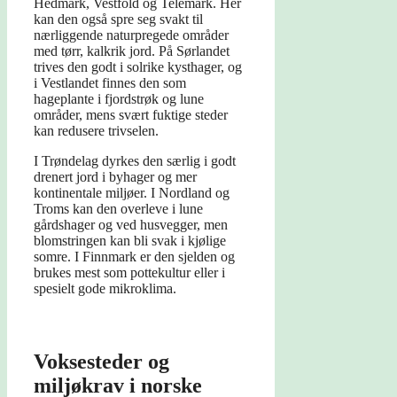
Hedmark, Vestfold og Telemark. Her
kan den også spre seg svakt til
nærliggende naturpregede områder
med tørr, kalkrik jord. På Sørlandet
trives den godt i solrike kysthager, og
i Vestlandet finnes den som
hageplante i fjordstrøk og lune
områder, mens svært fuktige steder
kan redusere trivselen.
I Trøndelag dyrkes den særlig i godt
drenert jord i byhager og mer
kontinentale miljøer. I Nordland og
Troms kan den overleve i lune
gårdshager og ved husvegger, men
blomstringen kan bli svak i kjølige
somre. I Finnmark er den sjelden og
brukes mest som pottekultur eller i
spesielt gode mikroklima.
Voksesteder og
miljøkrav i norske