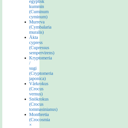
egyptisk
kummin
(Cuminum
cyminum)
Murreva
(Cymbalaria
muralis)
Äkta
cypress
(Cupressus
sempervirens)
Kryptomeria
/
sugi
(Cryptomeria
japonica)
Vårkrokus
(Crocus
vernus)
Snökrokus
(Crocus
tommasinianus)
Montbretia
(Crocosmia
×