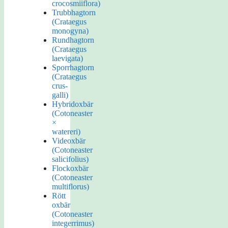
crocosmiiflora)
Trubbhagtorn
(Crataegus
monogyna)
Rundhagtorn
(Crataegus
laevigata)
Sporrhagtorn
(Crataegus
crus-
galli)
Hybridoxbär
(Cotoneaster
×
watereri)
Videoxbär
(Cotoneaster
salicifolius)
Flockoxbär
(Cotoneaster
multiflorus)
Rött
oxbär
(Cotoneaster
integerrimus)