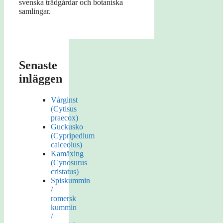
svenska trädgårdar och botaniska
samlingar.
Senaste
inläggen
Vårginst
(Cytisus
praecox)
Guckusko
(Cypripedium
calceolus)
Kamäxing
(Cynosurus
cristatus)
Spiskummin
/
romersk
kummin
/