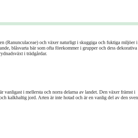
ljen (Ranunculaceae) och växer naturligt i skuggiga och fuktiga miljöer i
nsande, blåsvarta bär som ofta förekommer i grupper och dess dekorativa
ydnadsväxt i trädgårdar.
 är vanligast i mellersta och norra delarna av landet. Den växer främst i
ch kalkhaltig jord. Arten är inte hotad och är en vanlig del av den sve