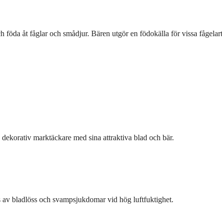
h föda åt fåglar och smådjur. Bären utgör en födokälla för vissa fågelar
 dekorativ marktäckare med sina attraktiva blad och bär.
s av bladlöss och svampsjukdomar vid hög luftfuktighet.