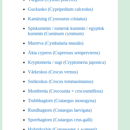
Guckusko (Cypripedium calceolus)
Kamäxing (Cynosurus cristatus)
Spiskummin / romersk kummin / egyptisk
kummin (Cuminum cyminum)
Murreva (Cymbalaria muralis)
Äkta cypress (Cupressus sempervirens)
Kryptomeria / sugi (Cryptomeria japonica)
Vårkrokus (Crocus vernus)
Snökrokus (Crocus tommasinianus)
Montbretia (Crocosmia × crocosmiiflora)
Trubbhagtorn (Crataegus monogyna)
Rundhagtorn (Crataegus laevigata)
Sporrhagtorn (Crataegus crus-galli)
Hybridoxbär (Cotoneaster × watereri)