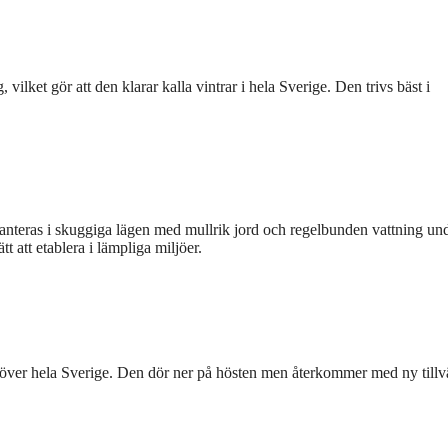
ilket gör att den klarar kalla vintrar i hela Sverige. Den trivs bäst i
lanteras i skuggiga lägen med mullrik jord och regelbunden vattning un
t att etablera i lämpliga miljöer.
r över hela Sverige. Den dör ner på hösten men återkommer med ny tillv