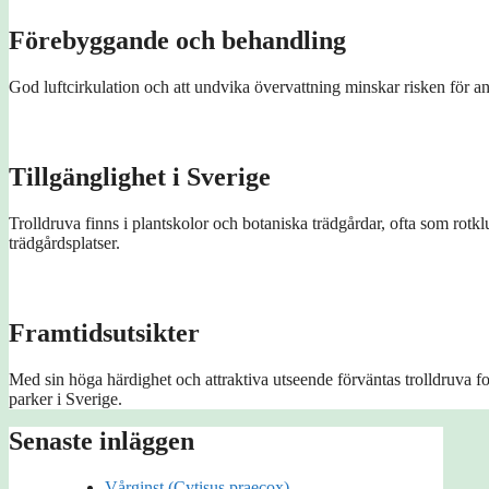
Förebyggande och behandling
God luftcirkulation och att undvika övervattning minskar risken fö
Tillgänglighet i Sverige
Trolldruva finns i plantskolor och botaniska trädgårdar, ofta som rotk
trädgårdsplatser.
Framtidsutsikter
Med sin höga härdighet och attraktiva utseende förväntas trolldruva fo
parker i Sverige.
Senaste inläggen
Vårginst (Cytisus praecox)