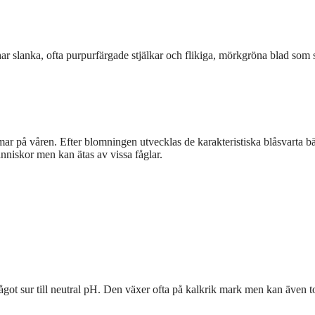
r slanka, ofta purpurfärgade stjälkar och flikiga, mörkgröna blad som si
mmar på våren. Efter blomningen utvecklas de karakteristiska blåsvarta b
nniskor men kan ätas av vissa fåglar.
något sur till neutral pH. Den växer ofta på kalkrik mark men kan även t