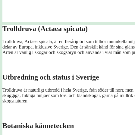
Trolldruva (Actaea spicata)
Trolldruva, Actaea spicata, är en flerårig ört som tillhör ranunkelfami
delar av Europa, inklusive Sverige. Den är särskilt känd för sina glä
Arten är vanlig i skogar och skogsbryn och används i viss mån som pr
Utbredning och status i Sverige
Trolldruva är naturligt utbredd i hela Sverige, från söder till norr, men
skuggiga, fuktiga miljöer som löv- och blandskogar, gärna på mullrik o
skogsnaturen.
Botaniska kännetecken