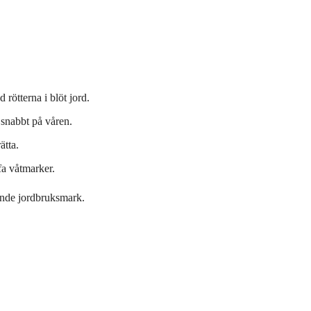
 rötterna i blöt jord.
 snabbt på våren.
ätta.
fa våtmarker.
vande jordbruksmark.