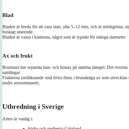
Blad
Bladen är breda för att vara starr, ofta 5–12 mm, och är mörkgröna, sty
buskigt utseende.
Bladen är vassa i kanterna, något som är typiskt för många starrarter.
Ax och frukt
Brunstarr har separata han- och honax på samma stängel. Det översta a
samlingar.
Frukterna (nötliknande små frön) finns i brunaktiga ax som utvecklas 
under sensommaren.
Utbredning i Sverige
Arten är vanlig i:
Södra och mellersta Götaland