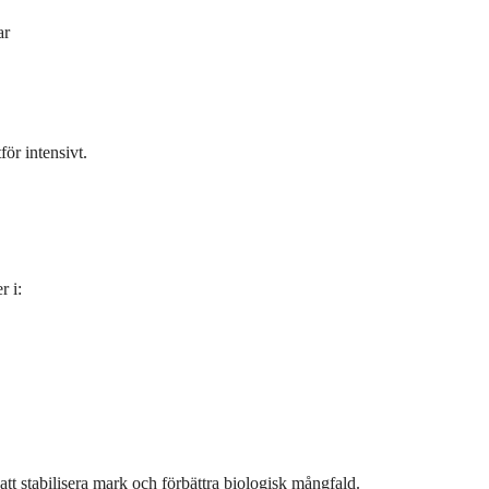
ar
ör intensivt.
r i:
att stabilisera mark och förbättra biologisk mångfald.