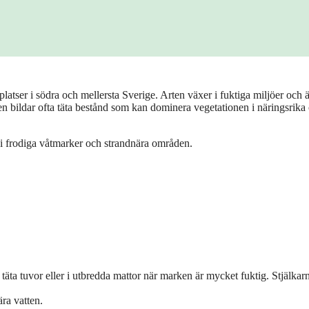
latser i södra och mellersta Sverige. Arten växer i fuktiga miljöer och ä
en bildar ofta täta bestånd som kan dominera vegetationen i näringsrika
ag i frodiga våtmarker och strandnära områden.
täta tuvor eller i utbredda mattor när marken är mycket fuktig. Stjälkar
ra vatten.