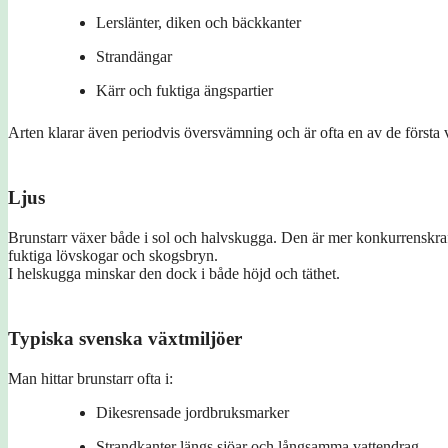
Lerslänter, diken och bäckkanter
Strandängar
Kärr och fuktiga ängspartier
Arten klarar även periodvis översvämning och är ofta en av de första 
Ljus
Brunstarr växer både i sol och halvskugga. Den är mer konkurrenskraf
fuktiga lövskogar och skogsbryn.
I helskugga minskar den dock i både höjd och täthet.
Typiska svenska växtmiljöer
Man hittar brunstarr ofta i:
Dikesrensade jordbruksmarker
Strandkanter längs sjöar och långsamma vattendrag