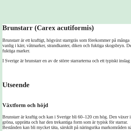
Brunstarr (Carex acutiformis)
Brunstarr är ett kraftigt, högväxt starrgräs som förekommer på många p
vanlig i kärr, våtmarker, strandkanter, diken och fuktiga skogsbryn. D
fuktiga marker.
I Sverige är brunstarr en av de större starrarterna och ett typiskt insl
Utseende
Växtform och höjd
Brunstarr är kraftig och kan i Sverige bli 60–120 cm hög. Den växer i 
gröna, upprätta och har den trekantiga form som är typisk för starrar.
Bestånden kan bli mycket täta, särskilt på näringsrika markområden nä