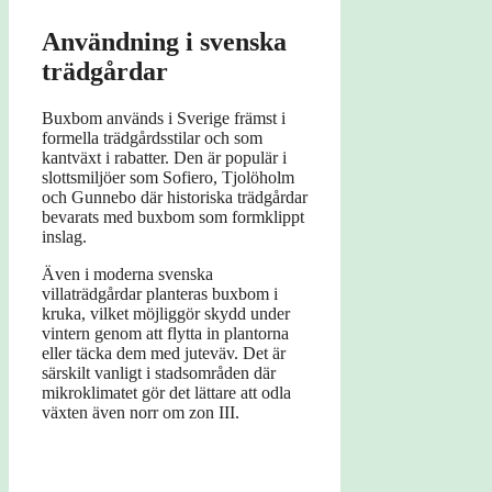
Användning i svenska
trädgårdar
Buxbom används i Sverige främst i
formella trädgårdsstilar och som
kantväxt i rabatter. Den är populär i
slottsmiljöer som Sofiero, Tjolöholm
och Gunnebo där historiska trädgårdar
bevarats med buxbom som formklippt
inslag.
Även i moderna svenska
villaträdgårdar planteras buxbom i
kruka, vilket möjliggör skydd under
vintern genom att flytta in plantorna
eller täcka dem med juteväv. Det är
särskilt vanligt i stadsområden där
mikroklimatet gör det lättare att odla
växten även norr om zon III.