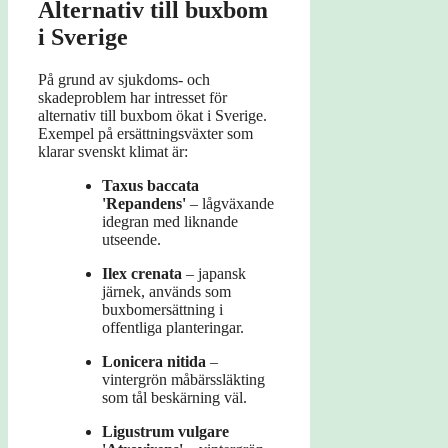
Alternativ till buxbom
i Sverige
På grund av sjukdoms- och
skadeproblem har intresset för
alternativ till buxbom ökat i Sverige.
Exempel på ersättningsväxter som
klarar svenskt klimat är:
Taxus baccata
'Repandens'
– lågväxande
idegran med liknande
utseende.
Ilex crenata
– japansk
järnek, används som
buxbomersättning i
offentliga planteringar.
Lonicera nitida
–
vintergrön måbärssläkting
som tål beskärning väl.
Ligustrum vulgare