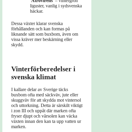
'Atrovirens'
– vintergrön
liguster, vanlig i sydsvenska
häckar.
Dessa växter klarar svenska
förhållanden och kan formas på
liknande sätt som buxbom, även om
vissa kräver mer beskärning eller
skydd.
Vinterförberedelser i
svenska klimat
I kallare delar av Sverige täcks
buxbom ofta med säckväv, jute eller
skuggväv för att skydda mot vintersol
och uttorkning. Detta är särskilt viktigt
i zon III och uppåt där marken ofta
fryser djupt och vårsolen kan väcka
växten innan den kan ta upp vatten ur
marken.