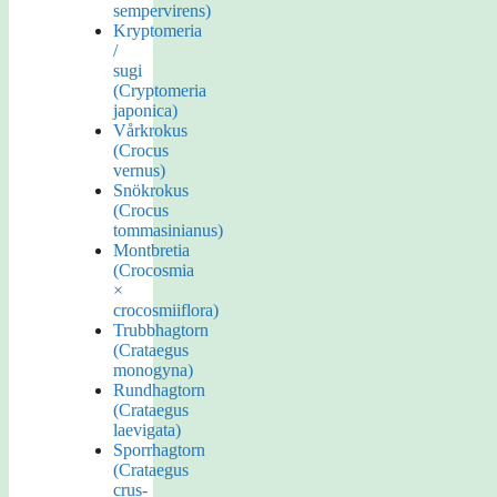
sempervirens)
Kryptomeria
/
sugi
(Cryptomeria
japonica)
Vårkrokus
(Crocus
vernus)
Snökrokus
(Crocus
tommasinianus)
Montbretia
(Crocosmia
×
crocosmiiflora)
Trubbhagtorn
(Crataegus
monogyna)
Rundhagtorn
(Crataegus
laevigata)
Sporrhagtorn
(Crataegus
crus-