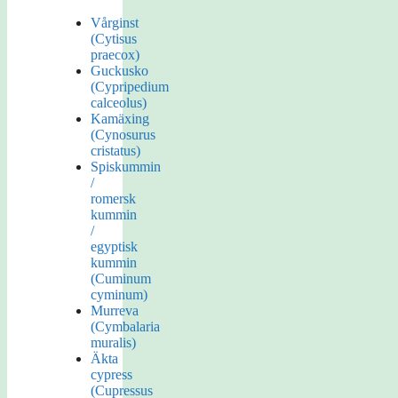
Vårginst
(Cytisus
praecox)
Guckusko
(Cypripedium
calceolus)
Kamäxing
(Cynosurus
cristatus)
Spiskummin
/
romersk
kummin
/
egyptisk
kummin
(Cuminum
cyminum)
Murreva
(Cymbalaria
muralis)
Äkta
cypress
(Cupressus