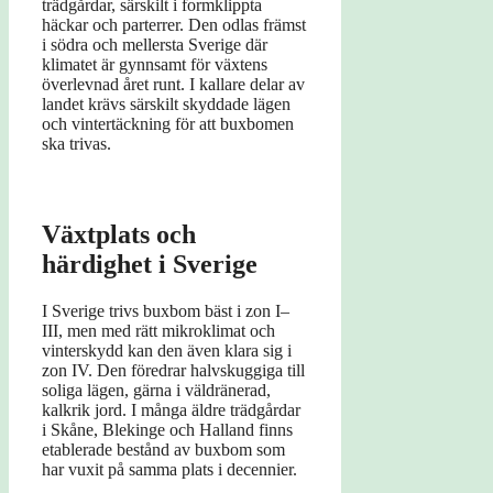
trädgårdar, särskilt i formklippta
häckar och parterrer. Den odlas främst
i södra och mellersta Sverige där
klimatet är gynnsamt för växtens
överlevnad året runt. I kallare delar av
landet krävs särskilt skyddade lägen
och vintertäckning för att buxbomen
ska trivas.
Växtplats och
härdighet i Sverige
I Sverige trivs buxbom bäst i zon I–
III, men med rätt mikroklimat och
vinterskydd kan den även klara sig i
zon IV. Den föredrar halvskuggiga till
soliga lägen, gärna i väldränerad,
kalkrik jord. I många äldre trädgårdar
i Skåne, Blekinge och Halland finns
etablerade bestånd av buxbom som
har vuxit på samma plats i decennier.