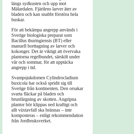
längs sydkusten och upp mot
Mälardalen. Fjärilens larver äter av
bladen och kan snabbt förstöra hela
buskar.
För att bekämpa angrepp används i
Sverige biologiska preparat som
Bacillus thuringiensis (BT) eller
manuell borttagning av larver och
kokonger. Det är viktigt att övervaka
plantorna regelbundet, särskilt under
vår och sommar, för att upptäcka
angrepp i tid.
Svampsjukdomen Cylindrocladium
buxicola har också spridit sig till
Sverige från kontinenten. Den orsakar
svarta fläckar på bladen och
brunfärgning av skotten. Angripna
plantor bör klippas ned kraftigt och
allt växtavfall ska brännas – inte
komposteras – enligt rekommendation
från Jordbruksverket.