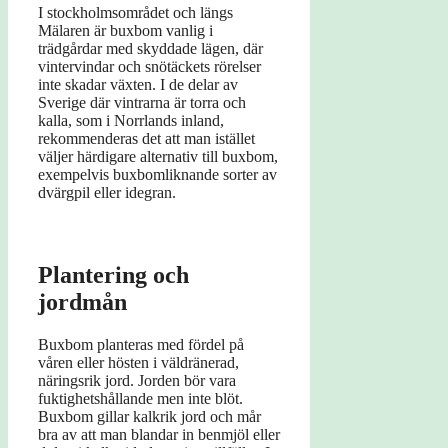
I stockholmsområdet och längs
Mälaren är buxbom vanlig i
trädgårdar med skyddade lägen, där
vintervindar och snötäckets rörelser
inte skadar växten. I de delar av
Sverige där vintrarna är torra och
kalla, som i Norrlands inland,
rekommenderas det att man istället
väljer härdigare alternativ till buxbom,
exempelvis buxbomliknande sorter av
dvärgpil eller idegran.
Plantering och
jordmån
Buxbom planteras med fördel på
våren eller hösten i väldränerad,
näringsrik jord. Jorden bör vara
fuktighetshållande men inte blöt.
Buxbom gillar kalkrik jord och mår
bra av att man blandar in benmjöl eller