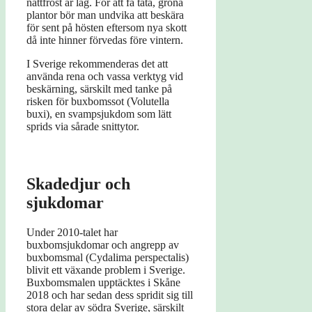
nattfrost är låg. För att få täta, gröna
plantor bör man undvika att beskära
för sent på hösten eftersom nya skott
då inte hinner förvedas före vintern.
I Sverige rekommenderas det att
använda rena och vassa verktyg vid
beskärning, särskilt med tanke på
risken för buxbomssot (Volutella
buxi), en svampsjukdom som lätt
sprids via sårade snittytor.
Skadedjur och
sjukdomar
Under 2010-talet har
buxbomsjukdomar och angrepp av
buxbomsmal (Cydalima perspectalis)
blivit ett växande problem i Sverige.
Buxbomsmalen upptäcktes i Skåne
2018 och har sedan dess spridit sig till
stora delar av södra Sverige, särskilt