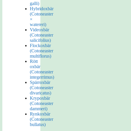
galli)
Hybridoxbär
(Cotoneaster
×
watereri)
Videoxbär
(Cotoneaster
salicifolius)
Flockoxbär
(Cotoneaster
multiflorus)
Rött
oxbär
(Cotoneaster
integerrimus)
Spärroxbär
(Cotoneaster
divaricatus)
Krypoxbär
(Cotoneaster
dammeri)
Rynkoxbär
(Cotoneaster
bullatus)