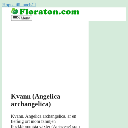
Hoppa till innehåll
Meny
Kvann (Angelica
archangelica)
Kvann, Angelica archangelica, är en
flerårig ört inom familjen
flockblommiga växter (Apiaceae) som