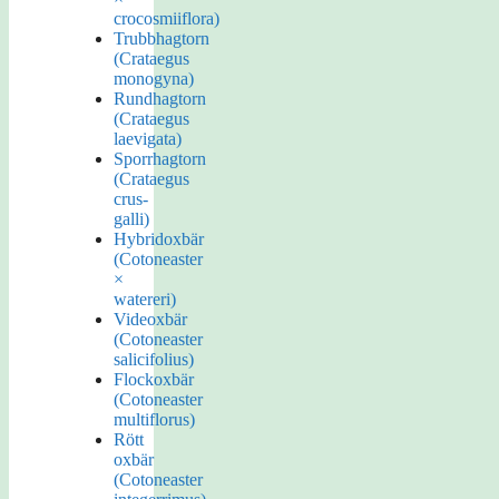
crocosmiiflora)
Trubbhagtorn
(Crataegus
monogyna)
Rundhagtorn
(Crataegus
laevigata)
Sporrhagtorn
(Crataegus
crus-
galli)
Hybridoxbär
(Cotoneaster
×
watereri)
Videoxbär
(Cotoneaster
salicifolius)
Flockoxbär
(Cotoneaster
multiflorus)
Rött
oxbär
(Cotoneaster