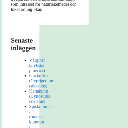
som intresset för naturläkemedel och
lokal odling ökar.
Senaste
inläggen
Vårginst
(Cytisus
praecox)
Guckusko
(Cypripedium
calceolus)
Kamäxing
(Cynosurus
cristatus)
Spiskummin
/
romersk
kummin
/