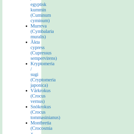
egyptisk
kummin
(Cuminum
cyminum)
Murreva
(Cymbalaria
muralis)
Äkta
cypress
(Cupressus
sempervirens)
Kryptomeria
/
sugi
(Cryptomeria
japonica)
Vårkrokus
(Crocus
vernus)
Snökrokus
(Crocus
tommasinianus)
Montbretia
(Crocosmia
×