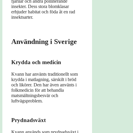
fjärilar och andra pollinerande
insekter. Dess stora blomklasar
erbjuder habitat och föda åt en rad
insektsarter.
Användning i Sverige
Krydda och medicin
Kvann har använts traditionellt som
krydda i matlagning, särskilt i bröd
och likörer. Den har även använts i
folkmedicin för att behandla
matsmältningsbesvär och
luftvägsproblem.
Prydnadsväxt
Kvann används som prydnadsväxt i