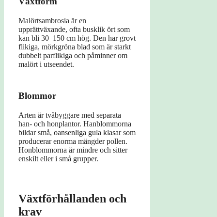
Växtform
Malörtsambrosia är en
upprättväxande, ofta busklik ört som
kan bli 30–150 cm hög. Den har grovt
flikiga, mörkgröna blad som är starkt
dubbelt parflikiga och påminner om
malört i utseendet.
Blommor
Arten är tvåbyggare med separata
han- och honplantor. Hanblommorna
bildar små, oansenliga gula klasar som
producerar enorma mängder pollen.
Honblommorna är mindre och sitter
enskilt eller i små grupper.
Växtförhållanden och
krav