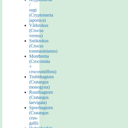
/
sugi
(Cryptomeria
japonica)
Vårkrokus
(Crocus
vernus)
Snökrokus
(Crocus
tommasinianus)
Montbretia
(Crocosmia
×
crocosmiiflora)
Trubbhagtorn
(Crataegus
monogyna)
Rundhagtorn
(Crataegus
laevigata)
Sporrhagtorn
(Crataegus
crus-
galli)