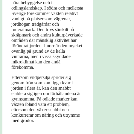
nära bebyggelse och i
odlingslandskap. I södra och mellersta
Sverige förekommer växten relativt
vanligt på platser som vägrenar,
jordhögar, trädgårdar och
ruderatmark. Den trivs särskilt på
skräpmark och andra kulturpåverkade
områden där mänsklig aktivitet har
förändrat jorden. I norr är den mycket
ovanlig på grund av de kalla
vintrarna, men i vissa skyddade
mikroklimat kan den ändå
förekomma.
Eftersom vildpersilja sprider sig
genom frön som kan ligga kvar i
jorden i flera år, kan den snabbt
etablera sig igen om förhållandena är
gynnsamma. På odlade marker kan
växten ibland vara ett problem,
eftersom den växer snabbt och
konkurrerar om näring och utrymme
med grödor.