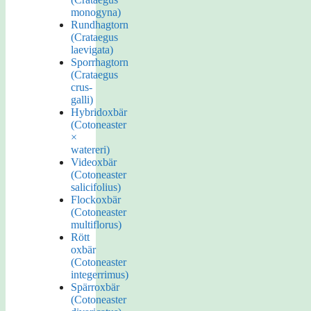
monogyna)
Rundhagtorn
(Crataegus
laevigata)
Sporrhagtorn
(Crataegus
crus-
galli)
Hybridoxbär
(Cotoneaster
×
watereri)
Videoxbär
(Cotoneaster
salicifolius)
Flockoxbär
(Cotoneaster
multiflorus)
Rött
oxbär
(Cotoneaster
integerrimus)
Spärroxbär
(Cotoneaster