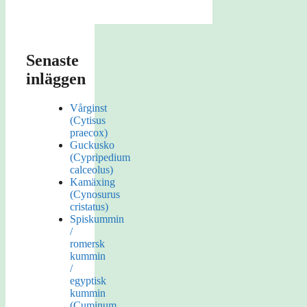
Senaste
inläggen
Vårginst
(Cytisus
praecox)
Guckusko
(Cypripedium
calceolus)
Kamäxing
(Cynosurus
cristatus)
Spiskummin
/
romersk
kummin
/
egyptisk
kummin
(Cuminum