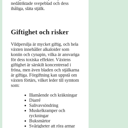
nedåtriktade svepeblad och dess
ihåliga, släta stjälk.
Giftighet och risker
Vildpersilja är mycket giftig, och hela
växten innehåller alkaloider som
koniin och cynapin, vilka är ansvariga
för dess toxiska effekter. Växtens
giftighet är särskilt koncentrerad i
fröna, men även bladen och stjälkarna
är giftiga. Förgiftning kan uppstå om
växten förtärs, vilket leder till symtom
som:
Illamående och kräkningar
Diarré
Salivavsöndring
Muskelkramper och
ryckningar
Buksmärtor
Svårigheter att röra armar