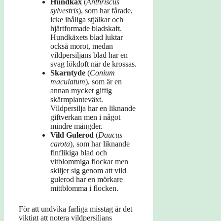
Hundkäx
(
Anthriscus
sylvestris
), som har fårade,
icke ihåliga stjälkar och
hjärtformade bladskaft.
Hundkäxets blad luktar
också morot, medan
vildpersiljans blad har en
svag lökdoft när de krossas.
Skarntyde
(
Conium
maculatum
), som är en
annan mycket giftig
skärmplanteväxt.
Vildpersilja har en liknande
giftverkan men i något
mindre mängder.
Vild Gulerod
(
Daucus
carota
), som har liknande
finflikiga blad och
vitblommiga flockar men
skiljer sig genom att vild
gulerod har en mörkare
mittblomma i flocken.
För att undvika farliga misstag är det
viktigt att notera vildpersiljans