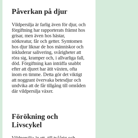
Påverkan på djur
Vildpersilja är farlig även för djur, och
förgiftning har rapporterats främst hos
grisar, men även hos hästar,
nötkreatur, får och getter. Symtomen
hos djur liknar de hos människor och
inkluderar salivering, svårigheter att
röra sig, kramper och, i allvarliga fall,
död. Förgiftning kan inträffa snabbt
efter att djuret har ätit växten, ofta
inom en timme. Detta gör det viktigt
att noggrant övervaka betesdjur och
undvika att de får tillgång till områden
där vildpersilja växer.
Förökning och
Livscykel
Vildpersilja är ett- till tvåårig och