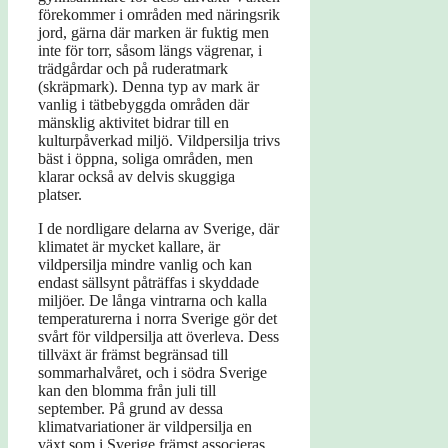
förekommer i områden med näringsrik
jord, gärna där marken är fuktig men
inte för torr, såsom längs vägrenar, i
trädgårdar och på ruderatmark
(skräpmark). Denna typ av mark är
vanlig i tätbebyggda områden där
mänsklig aktivitet bidrar till en
kulturpåverkad miljö. Vildpersilja trivs
bäst i öppna, soliga områden, men
klarar också av delvis skuggiga
platser.
I de nordligare delarna av Sverige, där
klimatet är mycket kallare, är
vildpersilja mindre vanlig och kan
endast sällsynt påträffas i skyddade
miljöer. De långa vintrarna och kalla
temperaturerna i norra Sverige gör det
svårt för vildpersilja att överleva. Dess
tillväxt är främst begränsad till
sommarhalvåret, och i södra Sverige
kan den blomma från juli till
september. På grund av dessa
klimatvariationer är vildpersilja en
växt som i Sverige främst associeras