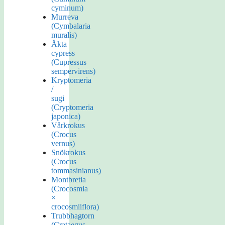
cyminum)
Murreva
(Cymbalaria
muralis)
Äkta
cypress
(Cupressus
sempervirens)
Kryptomeria
/
sugi
(Cryptomeria
japonica)
Vårkrokus
(Crocus
vernus)
Snökrokus
(Crocus
tommasinianus)
Montbretia
(Crocosmia
×
crocosmiiflora)
Trubbhagtorn
(Crataegus