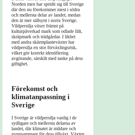
Norden men har spridit sig till Sverige
där den nu förekommer mest i södra
och mellersta delar av landet, medan
den är mer sällsynt i norra Sverige.
Vildpersilja växer främst på
kulturpåverkad mark som odlade fält,
skräpmark och trädgårdar. I likhet
med andra skärmplanteväxter har
vildpersilja en stor förväxlingsrisk,
vilket gör korrekt identifiering
avgörande, särskilt med tanke på dess
giftighet.
Förekomst och
klimatanpassning i
Sverige
I Sverige är vildpersilja vanlig i de
sydligare och mellersta delarna av
landet, där klimatet är mildare och
gynnsammare för dess tillväxt. Växten