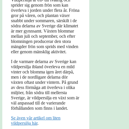
sprider sig genom frön som kan
överleva i jorden under flera år. Fröna
gror på våren, och plantan växer
snabbt under sommaren, särskilt i de
södra delarna av Sverige där klimatet
är mer gynnsamt. Växten blommar
mellan juli och september, och efter
blomningen producerar den stora
mängder frön som sprids med vinden
eller genom mänsklig aktivitet.
I de varmare delarna av Sverige kan
vildpersilja ibland överleva en mild
vinter och blomma igen året därpå,
men i de nordligare delarna dör
växten oftast under vintern. På grund
av dess förmåga att överleva i olika
miljöer, från södra till mellersta
Sverige, är vildpersilja en växt som är
väl anpassad till de varierande
förhållanden som finns i landet.
Se även vår artikel om liten
vildpersilja här
.