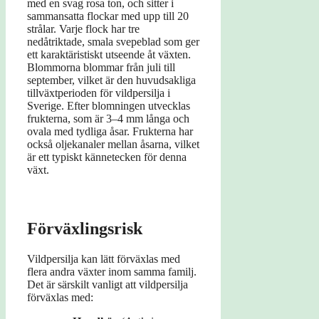
med en svag rosa ton, och sitter i
sammansatta flockar med upp till 20
strålar. Varje flock har tre
nedåtriktade, smala svepeblad som ger
ett karaktäristiskt utseende åt växten.
Blommorna blommar från juli till
september, vilket är den huvudsakliga
tillväxtperioden för vildpersilja i
Sverige. Efter blomningen utvecklas
frukterna, som är 3–4 mm långa och
ovala med tydliga åsar. Frukterna har
också oljekanaler mellan åsarna, vilket
är ett typiskt kännetecken för denna
växt.
Förväxlingsrisk
Vildpersilja kan lätt förväxlas med
flera andra växter inom samma familj.
Det är särskilt vanligt att vildpersilja
förväxlas med: