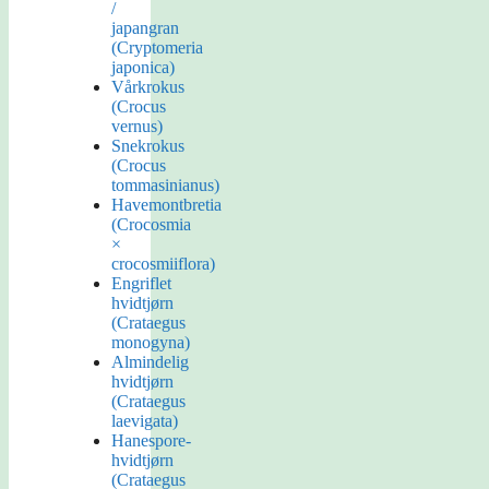
/
japangran
(Cryptomeria
japonica)
Vårkrokus
(Crocus
vernus)
Snekrokus
(Crocus
tommasinianus)
Havemontbretia
(Crocosmia
×
crocosmiiflora)
Engriflet
hvidtjørn
(Crataegus
monogyna)
Almindelig
hvidtjørn
(Crataegus
laevigata)
Hanespore-
hvidtjørn
(Crataegus