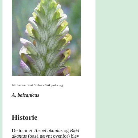
Attribution: Kurt Stüber – Wikipedia.org
A. balcanicus
Historie
De to arter
Tornet akantus
og
Blød
akantus
(også nævnt ovenfor) blev