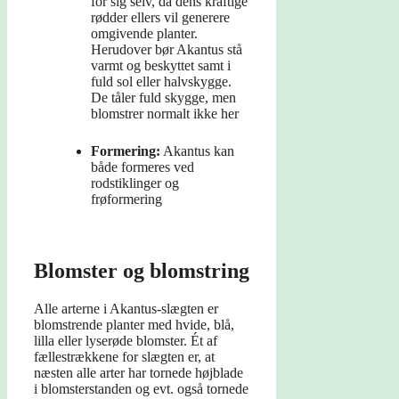
for sig selv, da dens kraftige
rødder ellers vil generere
omgivende planter.
Herudover bør Akantus stå
varmt og beskyttet samt i
fuld sol eller halvskygge.
De tåler fuld skygge, men
blomstrer normalt ikke her
Formering:
Akantus kan
både formeres ved
rodstiklinger og
frøformering
Blomster og blomstring
Alle arterne i Akantus-slægten er
blomstrende planter med hvide, blå,
lilla eller lyserøde blomster. Ét af
fællestrækkene for slægten er, at
næsten alle arter har tornede højblade
i blomsterstanden og evt. også tornede