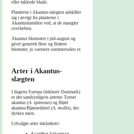
eller takkede blade.
Planterne i Akantus-slægten adskiller
sig i øvrigt fra planterne i
Akantusfamilien ved, at de mangler
overlæben.
Akantus blomstrer i juli-august og
giver generelt flere og flottere
blomster, jo varmere sommersolen er.
Arter i Akantus-
slægten
I dagens Europa (inklusiv Danmark)
er det sandsynligvis arterne Tornet
akantus (
A. spinosus
) og Blød
akantus/Bjørnetidsel (
A. mollis
), der
dyrkes mest.
Udvalgte arter inkluderer:
Acanthus balcanicus