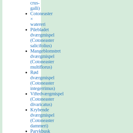
crus-
galli)
Cotoneaster
×
watereri
Pilebladet
dværgmispel
(Cotoneaster
salicifolius)
Mangeblomstret
dværgmispel
(Cotoneaster
multiflorus)
Rød
dværgmispel
(Cotoneaster
integerrimus)
Viftedværgmispel
(Cotoneaster
divaricatus)
Krybende
dværgmispel
(Cotoneaster
dammeri)
Parykbusk