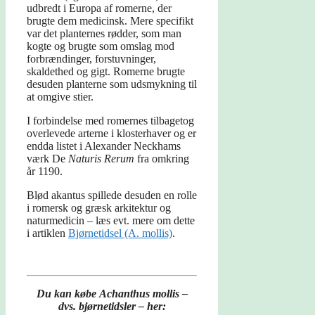
udbredt i Europa af romerne, der
brugte dem medicinsk. Mere specifikt
var det planternes rødder, som man
kogte og brugte som omslag mod
forbrændinger, forstuvninger,
skaldethed og gigt. Romerne brugte
desuden planterne som udsmykning til
at omgive stier.
I forbindelse med romernes tilbagetog
overlevede arterne i klosterhaver og er
endda listet i Alexander Neckhams
værk De
Naturis Rerum
fra omkring
år 1190.
Blød akantus spillede desuden en rolle
i romersk og græsk arkitektur og
naturmedicin – læs evt. mere om dette
i artiklen
Bjørnetidsel (A. mollis)
.
Du kan købe Achanthus mollis –
dvs. bjørnetidsler – her: