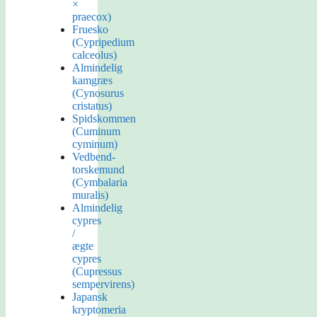
×
praecox)
Fruesko
(Cypripedium
calceolus)
Almindelig
kamgræs
(Cynosurus
cristatus)
Spidskommen
(Cuminum
cyminum)
Vedbend-
torskemund
(Cymbalaria
muralis)
Almindelig
cypres
/
ægte
cypres
(Cupressus
sempervirens)
Japansk
kryptomeria